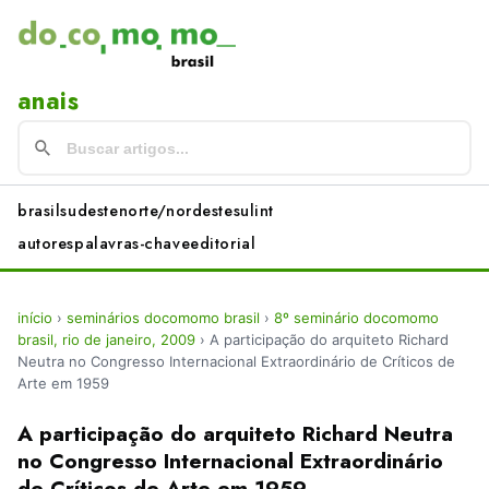
anais
brasil
sudeste
norte/nordeste
sul
int
autores
palavras-chave
editorial
início
›
seminários docomomo brasil
›
8º seminário docomomo
brasil, rio de janeiro, 2009
›
A participação do arquiteto Richard
Neutra no Congresso Internacional Extraordinário de Críticos de
Arte em 1959
A participação do arquiteto Richard Neutra
no Congresso Internacional Extraordinário
de Críticos de Arte em 1959