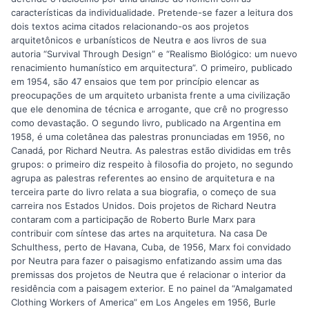
características da individualidade. Pretende-se fazer a leitura dos
dois textos acima citados relacionando-os aos projetos
arquitetônicos e urbanísticos de Neutra e aos livros de sua
autoria “Survival Through Design” e “Realismo Biológico: um nuevo
renacimiento humanístico em arquitectura”. O primeiro, publicado
em 1954, são 47 ensaios que tem por princípio elencar as
preocupações de um arquiteto urbanista frente a uma civilização
que ele denomina de técnica e arrogante, que crê no progresso
como devastação. O segundo livro, publicado na Argentina em
1958, é uma coletânea das palestras pronunciadas em 1956, no
Canadá, por Richard Neutra. As palestras estão divididas em três
grupos: o primeiro diz respeito à filosofia do projeto, no segundo
agrupa as palestras referentes ao ensino de arquitetura e na
terceira parte do livro relata a sua biografia, o começo de sua
carreira nos Estados Unidos. Dois projetos de Richard Neutra
contaram com a participação de Roberto Burle Marx para
contribuir com síntese das artes na arquitetura. Na casa De
Schulthess, perto de Havana, Cuba, de 1956, Marx foi convidado
por Neutra para fazer o paisagismo enfatizando assim uma das
premissas dos projetos de Neutra que é relacionar o interior da
residência com a paisagem exterior. E no painel da “Amalgamated
Clothing Workers of America” em Los Angeles em 1956, Burle