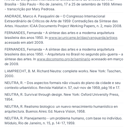
Brasília - São Paulo – Rio de Janeiro, 17 a 25 de setembro de 1959. Mimeo
- transcrição por Mary Pedrosa.
ANDRADE, Marco A. Pasqualini de – O Congresso Internacional
Extraordinário de Críticos de Arte de 1959: Contradições da Síntese das
Artes. Houston: ICAA Documents Project Working Papers, n. 2, maio 2008.
FERNANDES, Fernanda – A síntese das artes e a moderna arquitetura
brasileira dos anos 1950. In
www.iar.unicamp.br/dap/vanguarda/artigos
acessado em abril 2009.
FERNANDES, Fernanda – A síntese das artes e a moderna arquitetura
brasileira dos anos 1950. – Arquitetura no Brasil no segundo pós-guerra – a
síntese das artes. In
www.docomomo.org.br/seminario
acessado em março
de 2009.
LAMPRECHT, B. M. Richard Neutra: complete works. New York: Taschen,
2000.
NEUTRA, R. – Dos aspectos formais não visuais do plano da cidade e seu
contexto urbanístico. Revista Habitat n. 57, out-nov de 1959, pág 16 e 17.
NEUTRA, R. Survival through design. New York: Oxford University Press,
1954.
NEUTRA, R. Realismo biologico: un nuevo renacimiento humanístico en
arquitectura. Buenos Aires: Ed. Nueva Vision, 1958.
NEUTRA, R. Planejamento - um problema humano, com base no indivíduo.
Módulo, Rio de Janeiro, n. 15, p. 14-17, 1959.