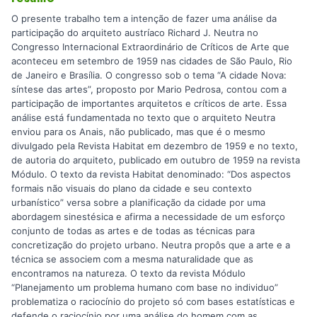
O presente trabalho tem a intenção de fazer uma análise da
participação do arquiteto austríaco Richard J. Neutra no
Congresso Internacional Extraordinário de Críticos de Arte que
aconteceu em setembro de 1959 nas cidades de São Paulo, Rio
de Janeiro e Brasília. O congresso sob o tema “A cidade Nova:
síntese das artes”, proposto por Mario Pedrosa, contou com a
participação de importantes arquitetos e críticos de arte. Essa
análise está fundamentada no texto que o arquiteto Neutra
enviou para os Anais, não publicado, mas que é o mesmo
divulgado pela Revista Habitat em dezembro de 1959 e no texto,
de autoria do arquiteto, publicado em outubro de 1959 na revista
Módulo. O texto da revista Habitat denominado: “Dos aspectos
formais não visuais do plano da cidade e seu contexto
urbanístico” versa sobre a planificação da cidade por uma
abordagem sinestésica e afirma a necessidade de um esforço
conjunto de todas as artes e de todas as técnicas para
concretização do projeto urbano. Neutra propôs que a arte e a
técnica se associem com a mesma naturalidade que as
encontramos na natureza. O texto da revista Módulo
“Planejamento um problema humano com base no individuo”
problematiza o raciocínio do projeto só com bases estatísticas e
defende o raciocínio por uma análise do homem com as