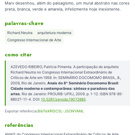
Marx desenhou, além do paisagismo, um mural abstrato nas cores
preta, branca, verde e amarela, infelizmente hoje inexistente.
palavras-chave
Richard Neutra
arquitetura moderna
Congresso Internacional de Arte
como citar
AZEVEDO RIBEIRO, Patrícia Pimenta. A participação do arquiteto
Richard Neutra no Congresso Internacional Extraordinário de
Críticos de Arte em 1959. In: SEMINÁRIO DOCOMOMO BRASIL, 8.,
2009, Rio de Janeiro.
Anais do 8º Seminário Docomomo Brasil:
Cidade moderna e contemporânea: síntese e paradoxo das
artes
. Rio de Janeiro: PROURB-UFRJ, 2009. p. 1-12. ISBN 978-85-
88027-11-4. DOI:
10.5281/zenodo.19072885
.
Exportar referência:
BibTeX
RIS
CSL-JSON
YAML
referências
ANAIS do Congresso Internacional Extraordinário de Críticos de Arte.