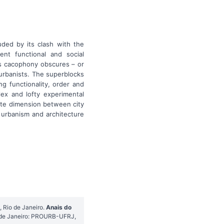
ded by its clash with the
ent functional and social
his cacophony obscures – or
urbanists. The superblocks
ng functionality, order and
lex and lofty experimental
ate dimension between city
 urbanism and architecture
 Rio de Janeiro.
Anais do
o de Janeiro: PROURB-UFRJ,