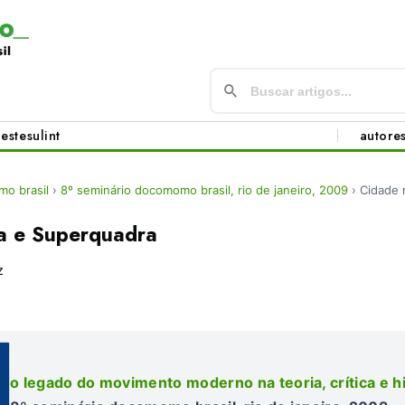
este
sul
int
autore
o brasil
›
8º seminário docomomo brasil, rio de janeiro, 2009
›
Cidade 
a e Superquadra
z
o legado do movimento moderno na teoria, crítica e hi