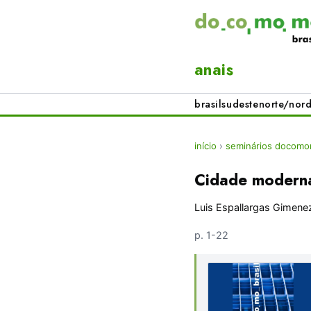
anais
brasil
sudeste
norte/nord
início
›
seminários docomom
Cidade modern
Luis Espallargas Gimene
p. 1-22