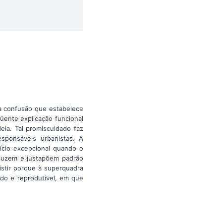
a confusão que estabelece
üente explicação funcional
deia. Tal promiscuidade faz
esponsáveis urbanistas. A
fício excepcional quando o
roduzem e justapõem padrão
stir porque à superquadra
ado e reprodutível, em que