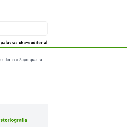
s
palavras-chave
editorial
moderna e Superquadra
storiografia