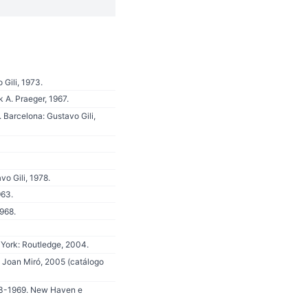
Gili, 1973.
 A. Praeger, 1967.
 Barcelona: Gustavo Gili,
o Gili, 1978.
963.
968.
 York: Routledge, 2004.
n Joan Miró, 2005 (catálogo
953-1969. New Haven e