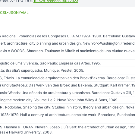
85-88027-11-4. DOI:
10.5281/zenodo.19072923
.
CSL-JSON
YAML
Racional. Ponencias de los Congresos C.I.A.M.: 1929- 1930. Barcelona: Gustavo 
t: architecture, city planning and urban design. New York-Washington:Frederick
xis e WOODS, Shadrach. Toulouse le Mirail: el nacimiento de una ciudad nueva.
gistro de uma vivência. São Paulo: Empresa das Artes, 1995.
: Brasilia’s superquadra. Munique: Prestel, 2005.
Edwin. La comunidad de arquitectos van den Broek/Bakema. Barcelona: Gustav
r und Städtebau: Das Werk van den Broek und Bakema. Stuttgart: Karl Krämer, 1
osic-Woods: Una década de arquitectura y urbanismo. Barcelona: Gustavo Gili, 1
ng the modern city. Volume 1 e 2. Nova York:John Wiley & Sons, 1949.
Rodolphe. Shaping the city: Studies in history, theory and urban design. Nova
1928-1979: Half a century of architecture, complete work. Barcelona; Fundació
S, Hashim e TURAN, Neyran. Josep Lluís Sert: the architect of urban design, 1
ess e Harvard University, 2008.