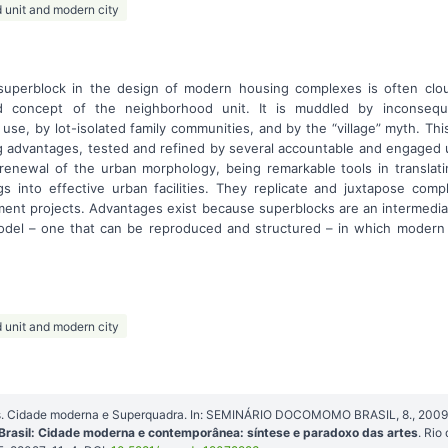
 unit and modern city
uperblock in the design of modern housing complexes is often clou
ted concept of the neighborhood unit. It is muddled by inconsequ
e use, by lot-isolated family communities, and by the “village” myth. T
ng advantages, tested and refined by several accountable and engaged 
 renewal of the urban morphology, being remarkable tools in translati
gs into effective urban facilities. They replicate and juxtapose comp
ement projects. Advantages exist because superblocks are an intermedi
odel – one that can be reproduced and structured – in which modern
 unit and modern city
s. Cidade moderna e Superquadra. In: SEMINÁRIO DOCOMOMO BRASIL, 8., 2009,
rasil: Cidade moderna e contemporânea: síntese e paradoxo das artes
. Ri