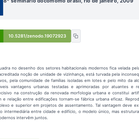
8º seminário docomomo brasil, rio de janeiro, 2009
10.5281/zenodo.19072923
uadra no desenho dos setores habitacionais modernos fica velada pel
creditada noção de unidade de vizinhança, está turvada pela inconseq
ivos, pela comunidade de famílias isoladas em lotes e pelo mito da al
idáveis vantagens urbanas testadas e aprimoradas por atuantes e r
isivo na construção da renovada morfologia urbana e constitui arti
m e relação entre edificações tornam-se fábrica urbana eficaz. Rep
plexo e superior em projetos de assentamento. Tal vantagem deve exi
intermediária entre cidade e edifício, o modelo único, mas estrutur
odernos intervêm juntos.