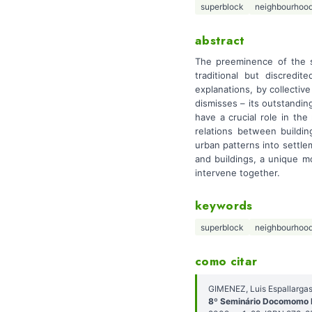
superblock
neighbourhood
abstract
The preeminence of the s
traditional but discredi
explanations, by collectiv
dismisses – its outstandi
have a crucial role in the
relations between buildin
urban patterns into settl
and buildings, a unique m
intervene together.
keywords
superblock
neighbourhood
como citar
GIMENEZ, Luis Espallarga
8º Seminário Docomomo B