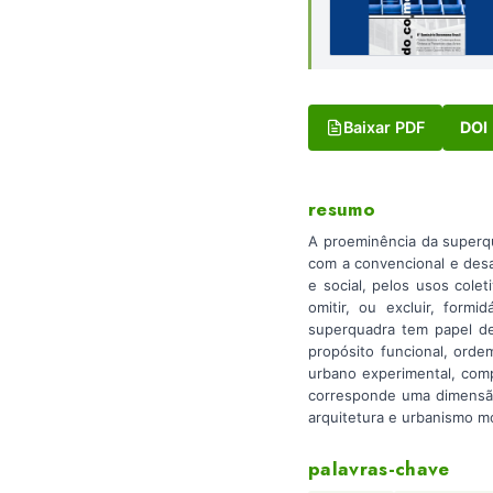
Baixar PDF
DOI
resumo
A proeminência da superq
com a convencional e desa
e social, pelos usos colet
omitir, ou excluir, form
superquadra tem papel dec
propósito funcional, orde
urbano experimental, com
corresponde uma dimensão 
arquitetura e urbanismo m
palavras-chave