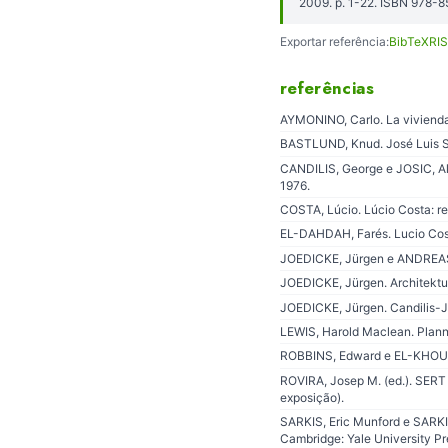
2009. p. 1-22. ISBN 978-
Exportar referência:
BibTeX
RIS
referências
AYMONINO, Carlo. La vivienda 
BASTLUND, Knud. José Luis Ser
CANDILIS, George e JOSIC, Ale
1976.
COSTA, Lúcio. Lúcio Costa: re
EL-DAHDAH, Farés. Lucio Costa
JOEDICKE, Jürgen e ANDREAS, 
JOEDICKE, Jürgen. Architektu
JOEDICKE, Jürgen. Candilis-J
LEWIS, Harold Maclean. Planni
ROBBINS, Edward e EL-KHOURI, 
ROVIRA, Josep M. (ed.). SERT 
exposição).
SARKIS, Eric Munford e SARKI
Cambridge: Yale University Pr