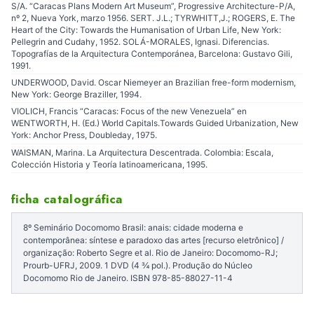
S/A. “Caracas Plans Modern Art Museum”, Progressive Architecture-P/A,
nº 2, Nueva York, marzo 1956. SERT. J.L.; TYRWHITT,J.; ROGERS, E. The
Heart of the City: Towards the Humanisation of Urban Life, New York:
Pellegrin and Cudahy, 1952. SOLÁ-MORALES, Ignasi. Diferencias.
Topografías de la Arquitectura Contemporánea, Barcelona: Gustavo Gili,
1991.
UNDERWOOD, David. Oscar Niemeyer an Brazilian free-form modernism,
New York: George Braziller, 1994.
VIOLICH, Francis “Caracas: Focus of the new Venezuela” en
WENTWORTH, H. (Ed.) World Capitals.Towards Guided Urbanization, New
York: Anchor Press, Doubleday, 1975.
WAISMAN, Marina. La Arquitectura Descentrada. Colombia: Escala,
Colección Historia y Teoría latinoamericana, 1995.
ficha catalográfica
8º Seminário Docomomo Brasil: anais: cidade moderna e
contemporânea: síntese e paradoxo das artes [recurso eletrônico] /
organização: Roberto Segre et al. Rio de Janeiro: Docomomo-RJ;
Prourb-UFRJ, 2009. 1 DVD (4 ¾ pol.). Produção do Núcleo
Docomomo Rio de Janeiro. ISBN 978-85-88027-11-4