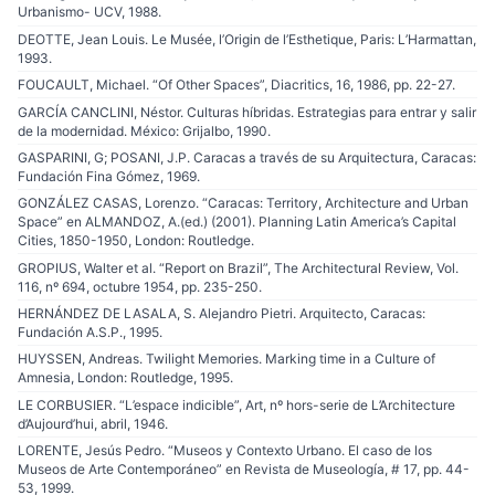
Urbanismo- UCV, 1988.
DEOTTE, Jean Louis. Le Musée, l’Origin de l’Esthetique, Paris: L’Harmattan,
1993.
FOUCAULT, Michael. “Of Other Spaces”, Diacritics, 16, 1986, pp. 22-27.
GARCÍA CANCLINI, Néstor. Culturas híbridas. Estrategias para entrar y salir
de la modernidad. México: Grijalbo, 1990.
GASPARINI, G; POSANI, J.P. Caracas a través de su Arquitectura, Caracas:
Fundación Fina Gómez, 1969.
GONZÁLEZ CASAS, Lorenzo. “Caracas: Territory, Architecture and Urban
Space” en ALMANDOZ, A.(ed.) (2001). Planning Latin America’s Capital
Cities, 1850-1950, London: Routledge.
GROPIUS, Walter et al. “Report on Brazil”, The Architectural Review, Vol.
116, nº 694, octubre 1954, pp. 235-250.
HERNÁNDEZ DE LASALA, S. Alejandro Pietri. Arquitecto, Caracas:
Fundación A.S.P., 1995.
HUYSSEN, Andreas. Twilight Memories. Marking time in a Culture of
Amnesia, London: Routledge, 1995.
LE CORBUSIER. “L’espace indicible”, Art, nº hors-serie de L’Architecture
d’Aujourd’hui, abril, 1946.
LORENTE, Jesús Pedro. “Museos y Contexto Urbano. El caso de los
Museos de Arte Contemporáneo” en Revista de Museología, # 17, pp. 44-
53, 1999.