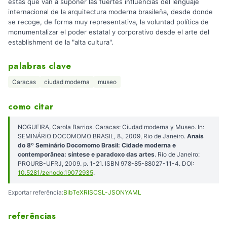
éstas que van a suponer las fuertes influencias del lenguaje
internacional de la arquitectura moderna brasileña, desde donde
se recoge, de forma muy representativa, la voluntad política de
monumentalizar el poder estatal y corporativo desde el arte del
establishment de la "alta cultura".
palabras clave
Caracas
ciudad moderna
museo
como citar
NOGUEIRA, Carola Barrios. Caracas: Ciudad moderna y Museo. In:
SEMINÁRIO DOCOMOMO BRASIL, 8., 2009, Rio de Janeiro.
Anais
do 8º Seminário Docomomo Brasil: Cidade moderna e
contemporânea: síntese e paradoxo das artes
. Rio de Janeiro:
PROURB-UFRJ, 2009. p. 1-21. ISBN 978-85-88027-11-4. DOI:
10.5281/zenodo.19072935
.
Exportar referência:
BibTeX
RIS
CSL-JSON
YAML
referências