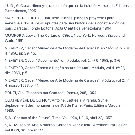
LUIGI, G. Oscar Niemeyer, une esthétique de la fluidité, Marseille : Editions
Parenthèses, 1995.
MARTÍN FRECHILLA, Juan José. Planes, planos y proyectos para
Venezuela: 1908-1958. Apuntes para una historia de la construcción del
país, Caracas: Fondo Editorial Acta Científica Venezolana, 1994.
MUMFORD, Lewis. The Culture of Cities, New York: Harcourt Brace and
World, 1961.
NIEMEYER, Oscar. “Museo de Arte Moderno de Caracas” en Módulo, v.2, #
4, 1956, pp.39-45.
NIEMEYER, Oscar. “Depoimento”, en Módulo, vol. 2, nº 9, 1958, p. 3-6.
NIEMEYER, Oscar. “Forma e função na arquitetura”, Módulo, vol 4, nº 21,
dic. 1960, p.5.
NIEMEYER, Oscar. “Museu de Arte Moderna de Caracas”, Módulo, vol 2, nº
4, marzo 1956, p. 41.
PONTI, Gio. “Proposta per Caracas”, Domus, 295, 1954.
QUATREMÈRE DE QUINCY, Antoine. Lettres à Miranda. Sur le
déplacement des monuments de l’Art de l’Italie. Paris: Editions Macula,
1989.
S/A. “Shapes of the Future”, Time, Vol. LXIX, Nº 16, abril 22, 1957.
S/A. “Museo de Arte Moderno, Caracas, Venezuela”, Architectural Design,
Vol XXVI, dic-enero 1956,