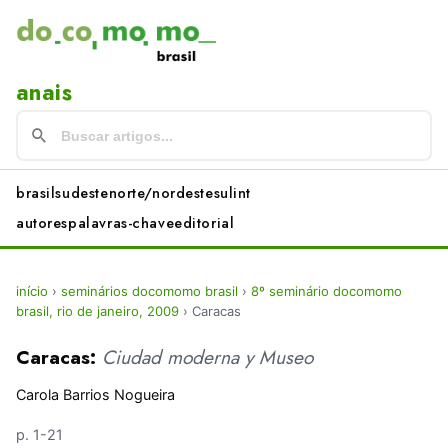
anais
brasil
sudeste
norte/nordeste
sul
int
autores
palavras-chave
editorial
início
›
seminários docomomo brasil
›
8º seminário docomomo
brasil, rio de janeiro, 2009
›
Caracas
Caracas:
Ciudad moderna y Museo
Carola Barrios Nogueira
p. 1-21