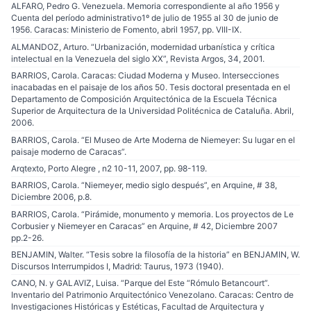
ALFARO, Pedro G. Venezuela. Memoria correspondiente al año 1956 y
Cuenta del período administrativo1º de julio de 1955 al 30 de junio de
1956. Caracas: Ministerio de Fomento, abril 1957, pp. VIII-IX.
ALMANDOZ, Arturo. “Urbanización, modernidad urbanística y crítica
intelectual en la Venezuela del siglo XX”, Revista Argos, 34, 2001.
BARRIOS, Carola. Caracas: Ciudad Moderna y Museo. Intersecciones
inacabadas en el paisaje de los años 50. Tesis doctoral presentada en el
Departamento de Composición Arquitectónica de la Escuela Técnica
Superior de Arquitectura de la Universidad Politécnica de Cataluña. Abril,
2006.
BARRIOS, Carola. “El Museo de Arte Moderna de Niemeyer: Su lugar en el
paisaje moderno de Caracas”.
Arqtexto, Porto Alegre , n2 10-11, 2007, pp. 98-119.
BARRIOS, Carola. “Niemeyer, medio siglo después”, en Arquine, # 38,
Diciembre 2006, p.8.
BARRIOS, Carola. “Pirámide, monumento y memoria. Los proyectos de Le
Corbusier y Niemeyer en Caracas” en Arquine, # 42, Diciembre 2007
pp.2-26.
BENJAMIN, Walter. “Tesis sobre la filosofía de la historia” en BENJAMIN, W.
Discursos Interrumpidos I, Madrid: Taurus, 1973 (1940).
CANO, N. y GALAVIZ, Luisa. “Parque del Este “Rómulo Betancourt”.
Inventario del Patrimonio Arquitectónico Venezolano. Caracas: Centro de
Investigaciones Históricas y Estéticas, Facultad de Arquitectura y