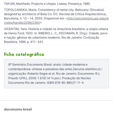
TAFURI, Manfredo. Projecto e Utopia. Lisboa: Presença, 1985.
TOPOLCANSKA, Maria. Consistency of serial city: Batovany (Slovakia)
designed by architects of Bata Co. DC. Revista de Crítica Arquitectónica,
Barcelona, n. 13 – 14, 2005. Disponível em: <
http://upcommons.upc.edu/re
vistes/handle/2099/2383
>
VICENTINI, Yara. História e cidade na Amazônia brasileira: a utopia urbana
de Henry Ford, 1930. In: RIBEIRO, L. C.; PECHMAN, R. (Org.). Cidade, povo
e nação: gênese do urbanismo moderno. Rio de Janeiro: Civilização
Brasileira, 1996. p. 411- 441.
ficha catalográfica
8º Seminário Docomomo Brasil: anais: cidade moderna e
contemporânea: síntese e paradoxo das artes [recurso eletrônico] /
organização: Roberto Segre et al. Rio de Janeiro: Docomomo-RJ;
Prourb-UFRJ, 2009. 1 DVD (4 ¾ pol.). Produção do Núcleo
Docomomo Rio de Janeiro. ISBN 978-85-88027-11-4
docomomo brasil