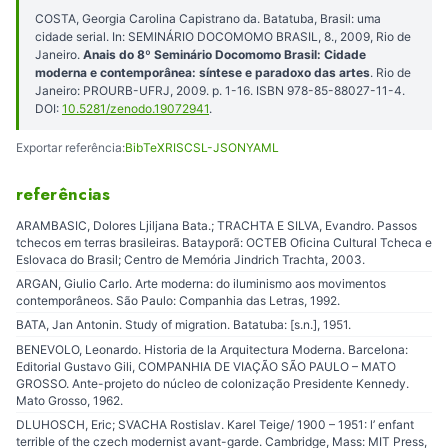
COSTA, Georgia Carolina Capistrano da. Batatuba, Brasil: uma
cidade serial. In: SEMINÁRIO DOCOMOMO BRASIL, 8., 2009, Rio de
Janeiro.
Anais do 8º Seminário Docomomo Brasil: Cidade
moderna e contemporânea: síntese e paradoxo das artes
. Rio de
Janeiro: PROURB-UFRJ, 2009. p. 1-16. ISBN 978-85-88027-11-4.
DOI:
10.5281/zenodo.19072941
.
Exportar referência:
BibTeX
RIS
CSL-JSON
YAML
referências
ARAMBASIC, Dolores Ljiljana Bata.; TRACHTA E SILVA, Evandro. Passos
tchecos em terras brasileiras. Batayporã: OCTEB Oficina Cultural Tcheca e
Eslovaca do Brasil; Centro de Memória Jindrich Trachta, 2003.
ARGAN, Giulio Carlo. Arte moderna: do iluminismo aos movimentos
contemporâneos. São Paulo: Companhia das Letras, 1992.
BATA, Jan Antonin. Study of migration. Batatuba: [s.n.], 1951.
BENEVOLO, Leonardo. Historia de la Arquitectura Moderna. Barcelona:
Editorial Gustavo Gili, COMPANHIA DE VIAÇÃO SÃO PAULO – MATO
GROSSO. Ante-projeto do núcleo de colonização Presidente Kennedy.
Mato Grosso, 1962.
DLUHOSCH, Eric; SVACHA Rostislav. Karel Teige/ 1900 – 1951: l’ enfant
terrible of the czech modernist avant-garde. Cambridge, Mass: MIT Press,