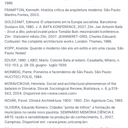
1999.
FRAMPTON, Kenneth. História crítica da arquitetura moderna. São Paulo:
Martins Fontes, 2003.
GOLDZAMT, Edmund. El urbanismo em la Europa socialista. Barcelona:
Gustavo Gili, 1980. J. A. BAT’A KONFERENCE, 2007, Zlín. Jan Antonín Baťa
- život a dílo, pokračovatel práce Tomáše Bati: mezinárodní konference.
Zlín : Statutární město Zlín, 2007. JEANNERET-GRIS, Charles Edouard.
Corbusier: the complete architecture works. London: Thames, 1966.
KOPP, Anatole. Quando o moderno não era um estilo e sim uma causa. São
Paulo: Nobel/
EDUSP, 1990. LABO’, Mario. Colonie Bata al estero. Casabella, Milano, n.
102-103, p. 28-29, giugno- luglio 1936.
MONBEIG, Pierre. Pioneiros e fazendeiros de São Paulo. São Paulo:
HUCITEC/ POLIS, 1984.
MORAVCIKOVA, Henrieta. Social and architectural phenomenon of the
bataism in Slovakia. Slovak Sociological Review, Bratislava, v. 6, p.519-
543, 2004. Disponível em:<www.ceeol.com>
NOVÁK, Pavel. Zlínská Architektura: 1900- 1950. Zlín: Agentura Cas, 1993.
OLIVEIRA, Eduardo Romero. Cidades “ponta de trilhos”: a formação de
municípios no oeste novo paulista. SEMINÁRIO MEMÓRIA CIÊNCIA E
ARTE: razão e sensibilidade na produção do conhecimento, 5., 2007,
Campinas. Disponível em: <www.preac.unicamp.br>