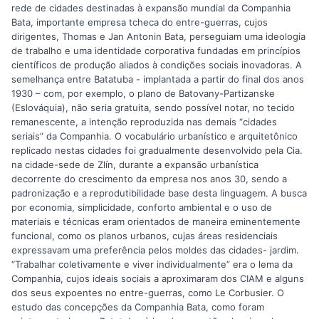
rede de cidades destinadas à expansão mundial da Companhia
Bata, importante empresa tcheca do entre-guerras, cujos
dirigentes, Thomas e Jan Antonin Bata, perseguiam uma ideologia
de trabalho e uma identidade corporativa fundadas em princípios
científicos de produção aliados à condições sociais inovadoras. A
semelhança entre Batatuba - implantada a partir do final dos anos
1930 – com, por exemplo, o plano de Batovany-Partizanske
(Eslováquia), não seria gratuita, sendo possível notar, no tecido
remanescente, a intenção reproduzida nas demais “cidades
seriais” da Companhia. O vocabulário urbanístico e arquitetônico
replicado nestas cidades foi gradualmente desenvolvido pela Cia.
na cidade-sede de Zlín, durante a expansão urbanística
decorrente do crescimento da empresa nos anos 30, sendo a
padronização e a reprodutibilidade base desta linguagem. A busca
por economia, simplicidade, conforto ambiental e o uso de
materiais e técnicas eram orientados de maneira eminentemente
funcional, como os planos urbanos, cujas áreas residenciais
expressavam uma preferência pelos moldes das cidades- jardim.
“Trabalhar coletivamente e viver individualmente” era o lema da
Companhia, cujos ideais sociais a aproximaram dos CIAM e alguns
dos seus expoentes no entre-guerras, como Le Corbusier. O
estudo das concepções da Companhia Bata, como foram