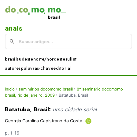
anais
brasil
sudeste
norte/nordeste
sul
int
autores
palavras-chave
editorial
início
›
seminários docomomo brasil
›
8º seminário docomomo
brasil, rio de janeiro, 2009
›
Batatuba, Brasil
Batatuba, Brasil:
uma cidade serial
Georgia Carolina Capistrano da Costa
p. 1-16