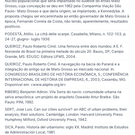
Núcleo populacional que seria implantado no sudeste do então Mato
Grosso, cuja concepção se deu em 1962 pela Companhia Viação São
Paulo- Mato Grosso e que daria origem, se implantado, a Kennedyba. A
proposta chegou ser encaminhada ao então governador de Mato Grosso à
época, Fernando Correia da Costa, não tendo, aparentemente, resultados
positivos.
PODESTÁ, Attilio. La città delle scarpe. Casabella, Milano, n. 102-103, p.
24-27, giugno- luglio 1936.
QUEIROZ, Paulo Roberto Cimó. Uma ferrovia entre dois mundos: A E. F.
Noroeste do Brasil na primeira metade do século 20. Bauru, SP; Campo
Grande, MS: EDUSC: Editora UFMS, 2004.
QUEIROZ, Paulo Roberto Cimó. A navegação na bacia do Paraná e a
integração do antigo sul de Mato Grosso ao mercado nacional. In:
CONGRESSO BRASILEIRO DE HISTÓRIA ECONÔMICA, 5.; CONFERÊNCIA
INTERNACIONAL DE HISTÓRIA DE EMPRESAS, 6., 2003, Caxambu, MG.
Disponível em: <www.abphe.org.br>
RIBEIRO, Benjamin Adiron. Vila Serra do navio: comunidade urbana na
selva amazônica: um projeto do arquiteto Oswaldo Artur Bratke. São
Paulo: PINI, 1992.
SERT, Jose Luis. Can our cities survive?: an ABC of urban problems, their
analysis, their solutions. Cambridge; London: Harvard University Press:
Humphrey Milford, Oxford University Press, 1942.
SICA, Paolo. Historia del urbanismo: siglo XX. Madrid: Instituto de Estudios
de Administración Local, 1981.