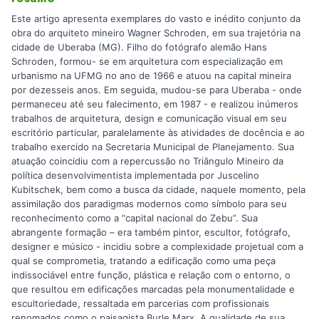
Este artigo apresenta exemplares do vasto e inédito conjunto da
obra do arquiteto mineiro Wagner Schroden, em sua trajetória na
cidade de Uberaba (MG). Filho do fotógrafo alemão Hans
Schroden, formou- se em arquitetura com especialização em
urbanismo na UFMG no ano de 1966 e atuou na capital mineira
por dezesseis anos. Em seguida, mudou-se para Uberaba - onde
permaneceu até seu falecimento, em 1987 - e realizou inúmeros
trabalhos de arquitetura, design e comunicação visual em seu
escritório particular, paralelamente às atividades de docência e ao
trabalho exercido na Secretaria Municipal de Planejamento. Sua
atuação coincidiu com a repercussão no Triângulo Mineiro da
política desenvolvimentista implementada por Juscelino
Kubitschek, bem como a busca da cidade, naquele momento, pela
assimilação dos paradigmas modernos como símbolo para seu
reconhecimento como a “capital nacional do Zebu”. Sua
abrangente formação – era também pintor, escultor, fotógrafo,
designer e músico - incidiu sobre a complexidade projetual com a
qual se comprometia, tratando a edificação como uma peça
indissociável entre função, plástica e relação com o entorno, o
que resultou em edificações marcadas pela monumentalidade e
escultoriedade, ressaltada em parcerias com profissionais
renomados como o paisagista Burle Marx. A qualidade de sua