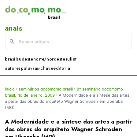
anais
brasil
sudeste
norte/nordeste
sul
int
autores
palavras-chave
editorial
início
›
seminários docomomo brasil
›
8º seminário docomomo
brasil, rio de janeiro, 2009
›
A Modernidade e a síntese das artes
a partir das obras do arquiteto Wagner Schroden em Uberaba
(MG)
A Modernidade e a síntese das artes a partir
das obras do arquiteto Wagner Schroden
em Uberaba (MG)