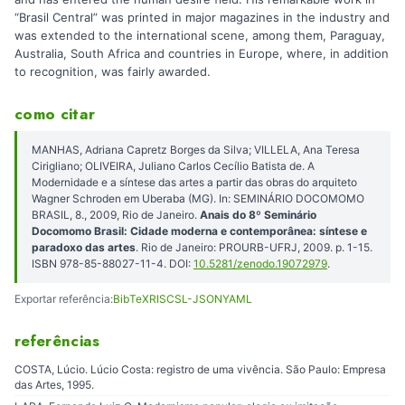
“Brasil Central” was printed in major magazines in the industry and
was extended to the international scene, among them, Paraguay,
Australia, South Africa and countries in Europe, where, in addition
to recognition, was fairly awarded.
como citar
MANHAS, Adriana Capretz Borges da Silva; VILLELA, Ana Teresa
Cirigliano; OLIVEIRA, Juliano Carlos Cecílio Batista de. A
Modernidade e a síntese das artes a partir das obras do arquiteto
Wagner Schroden em Uberaba (MG). In: SEMINÁRIO DOCOMOMO
BRASIL, 8., 2009, Rio de Janeiro.
Anais do 8º Seminário
Docomomo Brasil: Cidade moderna e contemporânea: síntese e
paradoxo das artes
. Rio de Janeiro: PROURB-UFRJ, 2009. p. 1-15.
ISBN 978-85-88027-11-4. DOI:
10.5281/zenodo.19072979
.
Exportar referência:
BibTeX
RIS
CSL-JSON
YAML
referências
COSTA, Lúcio. Lúcio Costa: registro de uma vivência. São Paulo: Empresa
das Artes, 1995.