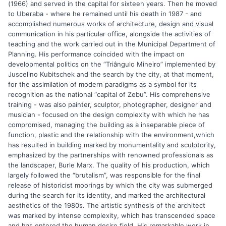
(1966) and served in the capital for sixteen years. Then he moved
to Uberaba - where he remained until his death in 1987 - and
accomplished numerous works of architecture, design and visual
communication in his particular office, alongside the activities of
teaching and the work carried out in the Municipal Department of
Planning. His performance coincided with the impact on
developmental politics on the “Triângulo Mineiro” implemented by
Juscelino Kubitschek and the search by the city, at that moment,
for the assimilation of modern paradigms as a symbol for its
recognition as the national “capital of Zebu”. His comprehensive
training - was also painter, sculptor, photographer, designer and
musician - focused on the design complexity with which he has
compromised, managing the building as a inseparable piece of
function, plastic and the relationship with the environment,which
has resulted in building marked by monumentality and sculptority,
emphasized by the partnerships with renowned professionals as
the landscaper, Burle Marx. The quality of his production, which
largely followed the “brutalism”, was responsible for the final
release of historicist moorings by which the city was submerged
during the search for its identity, and marked the architectural
aesthetics of the 1980s. The artistic synthesis of the architect
was marked by intense complexity, which has transcended space
and has entered the human desire field. His remarkable work in