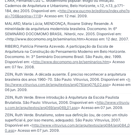
LARA, Fernando Luiz C. Modernismo popular: elogio ou imitação.
Cadernos de Arquitetura e Urbanismo, Belo Horizonte, v.12, n.13, p.171-
184, dez.2005. Disponível em: <
http://www.pucmg.br/editora/index.php?p
ai=706&pagina=1118
> Acesso em: 12 mai. 2009.
MALARD, Maria Lúcia; MENDONÇA, Roxane Sidney Resende. A
mineiridade da arquitetura modernista brasileira. Docomomo. In: 6°
SEMINÁRIO DOCOMOMO BRASIL. Niterói, nov. 2005. Disponível em:
<http://www.docomomo.org.br/seminarios.htm>Acesso em: 12 dez. 2007.
RIBEIRO, Patrícia Pimenta Azevedo. A participação da Escola de
Arquitetura na Construção do Pensamento Moderno em Belo Horizonte.
Docomomo. In: 3° Seminário Docomomo Brasil. São Paulo, dez. 1999.
Disponível em: <
http://www.docomomo.org.br/seminarios.htm
> Acesso
em: 07 fev. 2008.
ZEIN, Ruth Verde. A década ausente. É preciso reconhecer a arquitetura
brasileira dos anos 1960-70. São Paulo: Vitruvius, 2006. Disponível em <
h
ttp://www.vitruvius.com.br/arquitextos/arq076/arq076_02.asp
> Acesso em
06 jun. 2009.
ZEIN, Ruth Verde. Breve introdução à Arquitetura da Escola Paulista
Brutalista. São Paulo: Vitruvius, 2006. Disponível em <
http://www.vitruviu
s.com.br/arquitextos/arq069/arq069_01.asp
> Acesso em 07 jun. 2009.
ZEIN, Ruth Verde. Brutalismo, sobre sua definição (ou, de como um rótulo
superficial é, por isso mesmo, adequado). São Paulo: Vitruvius, 2007.
Disponível em <
http://www.vitruvius.com.br/arquitextos/arq084/arq084_0
0.asp
> Acesso em 07 jun. 2009.