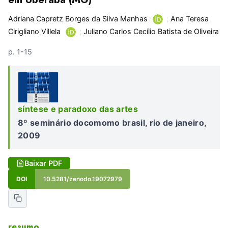
Adriana Capretz Borges da Silva Manhas
;
Ana Teresa
Cirigliano Villela
;
Juliano Carlos Cecílio Batista de Oliveira
p. 1-15
síntese e paradoxo das artes
8º seminário docomomo brasil, rio de janeiro,
2009
Baixar PDF
DOI
10.5281/zenodo.19072979
resumo