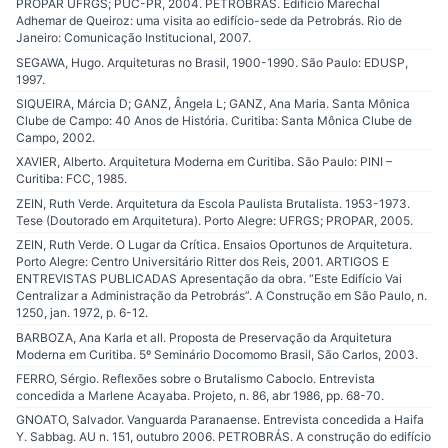
PROPAR UFRGS; PUC-PR, 2004. PETROBRÁS. Edifício Marechal
Adhemar de Queiroz: uma visita ao edifício-sede da Petrobrás. Rio de
Janeiro: Comunicação Institucional, 2007.
SEGAWA, Hugo. Arquiteturas no Brasil, 1900-1990. São Paulo: EDUSP,
1997.
SIQUEIRA, Márcia D; GANZ, Ângela L; GANZ, Ana Maria. Santa Mônica
Clube de Campo: 40 Anos de História. Curitiba: Santa Mônica Clube de
Campo, 2002.
XAVIER, Alberto. Arquitetura Moderna em Curitiba. São Paulo: PINI –
Curitiba: FCC, 1985.
ZEIN, Ruth Verde. Arquitetura da Escola Paulista Brutalista. 1953-1973.
Tese (Doutorado em Arquitetura). Porto Alegre: UFRGS; PROPAR, 2005.
ZEIN, Ruth Verde. O Lugar da Crítica. Ensaios Oportunos de Arquitetura.
Porto Alegre: Centro Universitário Ritter dos Reis, 2001. ARTIGOS E
ENTREVISTAS PUBLICADAS Apresentação da obra. “Este Edifício Vai
Centralizar a Administração da Petrobrás”. A Construção em São Paulo, n.
1250, jan. 1972, p. 6-12.
BARBOZA, Ana Karla et all. Proposta de Preservação da Arquitetura
Moderna em Curitiba. 5º Seminário Docomomo Brasil, São Carlos, 2003.
FERRO, Sérgio. Reflexões sobre o Brutalismo Caboclo. Entrevista
concedida a Marlene Acayaba. Projeto, n. 86, abr 1986, pp. 68-70.
GNOATO, Salvador. Vanguarda Paranaense. Entrevista concedida a Haifa
Y. Sabbag. AU n. 151, outubro 2006. PETROBRÁS. A construção do edifício