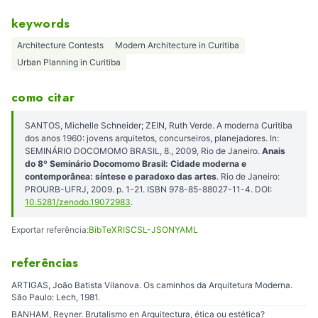
keywords
Architecture Contests
Modern Architecture in Curitiba
Urban Planning in Curitiba
como citar
SANTOS, Michelle Schneider; ZEIN, Ruth Verde. A moderna Curitiba
dos anos 1960: jovens arquitetos, concurseiros, planejadores. In:
SEMINÁRIO DOCOMOMO BRASIL, 8., 2009, Rio de Janeiro.
Anais
do 8º Seminário Docomomo Brasil: Cidade moderna e
contemporânea: síntese e paradoxo das artes
. Rio de Janeiro:
PROURB-UFRJ, 2009. p. 1-21. ISBN 978-85-88027-11-4. DOI:
10.5281/zenodo.19072983
.
Exportar referência:
BibTeX
RIS
CSL-JSON
YAML
referências
ARTIGAS, João Batista Vilanova. Os caminhos da Arquitetura Moderna.
São Paulo: Lech, 1981.
BANHAM, Reyner. Brutalismo en Arquitectura, ética ou estética?