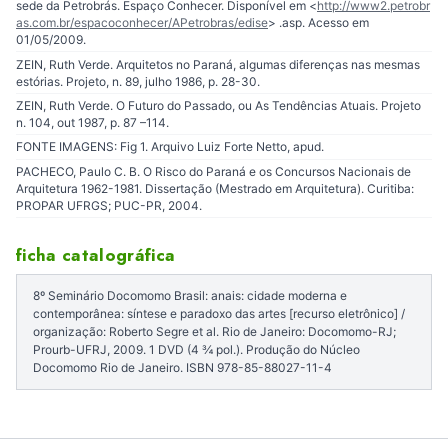
sede da Petrobrás. Espaço Conhecer. Disponível em <
http://www2.petrobr
as.com.br/espacoconhecer/APetrobras/edise
> .asp. Acesso em
01/05/2009.
ZEIN, Ruth Verde. Arquitetos no Paraná, algumas diferenças nas mesmas
estórias. Projeto, n. 89, julho 1986, p. 28-30.
ZEIN, Ruth Verde. O Futuro do Passado, ou As Tendências Atuais. Projeto
n. 104, out 1987, p. 87 –114.
FONTE IMAGENS: Fig 1. Arquivo Luiz Forte Netto, apud.
PACHECO, Paulo C. B. O Risco do Paraná e os Concursos Nacionais de
Arquitetura 1962-1981. Dissertação (Mestrado em Arquitetura). Curitiba:
PROPAR UFRGS; PUC-PR, 2004.
ficha catalográfica
8º Seminário Docomomo Brasil: anais: cidade moderna e
contemporânea: síntese e paradoxo das artes [recurso eletrônico] /
organização: Roberto Segre et al. Rio de Janeiro: Docomomo-RJ;
Prourb-UFRJ, 2009. 1 DVD (4 ¾ pol.). Produção do Núcleo
Docomomo Rio de Janeiro. ISBN 978-85-88027-11-4