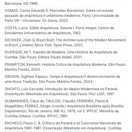
Barcelona: GG 1966.
COMAS, Carlos Eduardo D. Precisões Brasileiras. Sobre um estado
passado da arquitetura e urbanismo modernos. Paris: Universidade de
Paris VIII – Vincennes- St-Denis, 2002.
COSTA, Lucio. Sôbre Arquitetura. Volume I. Porto Alegre: Centro de
Estudantes Universitários de Arquitetura, 1962.
DECKKER, Zilah Q. Brazil Built: The Architecture of the Modern Movement
in Brazil. Londres; Nova York: Spon Press, 2001.
DUDEQUE, Irã T. Espirais de Madeira. Uma História da Arquitetura de
Curitiba. São Paulo: Editora Studio Nobel, 2001.
FRAMPTON, Kenneth. História Crítica da Arquitetura Moderna. São Paulo:
Martins Fontes, 2003.
GIEDION, Sigfried. Espaço, Tempo e Arquitetura:O desenvolvimento de
uma Nova Tradição. São Paulo: Martins Fontes, 2004.
GNOATO, Luís Salvador. Introdução do Ideário Modernista no Paraná.
Dissertação (Mestrado em Arquitetura). São Paulo: FAU-USP, 1997
GUIMARANES, Cêça de; TAULOIS, Cláudio; FERREIRA, Flávio &
Magalhães; FERRAZ, Sérgio (coords.) Arquitetura Brasileira após Brasília:
Depoimentos. Rio de Janeiro: IAB-RJ, 1978, vol 2. IPPUC. Memória da
Curitiba Urbana. Curitiba: IPPUC, 1991.
PACHECO, Paulo C. B. O Risco do Paraná e os Concursos Nacionais de
Arquitetura 1962-1981. Dissertação (Mestrado em Arquitetura). Curitiba: