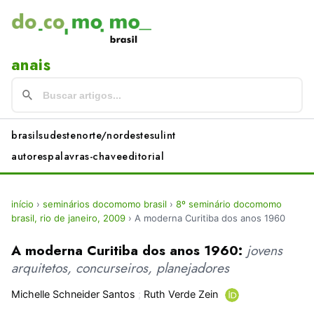
anais
brasil
sudeste
norte/nordeste
sul
int
autores
palavras-chave
editorial
início
›
seminários docomomo brasil
›
8º seminário docomomo
brasil, rio de janeiro, 2009
›
A moderna Curitiba dos anos 1960
A moderna Curitiba dos anos 1960:
jovens
arquitetos, concurseiros, planejadores
Michelle Schneider Santos
;
Ruth Verde Zein