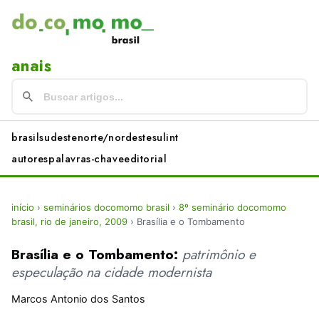
anais
brasil
sudeste
norte/nordeste
sul
int
autores
palavras-chave
editorial
início
›
seminários docomomo brasil
›
8º seminário docomomo
brasil, rio de janeiro, 2009
›
Brasília e o Tombamento
Brasília e o Tombamento:
patrimônio e
especulação na cidade modernista
Marcos Antonio dos Santos