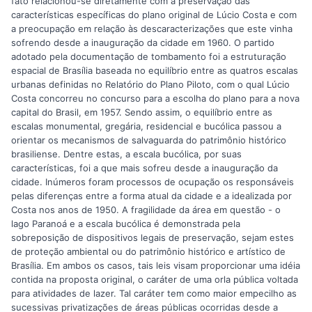
fato relacionou-se diretamente com a preservação das
características específicas do plano original de Lúcio Costa e com
a preocupação em relação às descaracterizações que este vinha
sofrendo desde a inauguração da cidade em 1960. O partido
adotado pela documentação de tombamento foi a estruturação
espacial de Brasília baseada no equilíbrio entre as quatros escalas
urbanas definidas no Relatório do Plano Piloto, com o qual Lúcio
Costa concorreu no concurso para a escolha do plano para a nova
capital do Brasil, em 1957. Sendo assim, o equilíbrio entre as
escalas monumental, gregária, residencial e bucólica passou a
orientar os mecanismos de salvaguarda do patrimônio histórico
brasiliense. Dentre estas, a escala bucólica, por suas
características, foi a que mais sofreu desde a inauguração da
cidade. Inúmeros foram processos de ocupação os responsáveis
pelas diferenças entre a forma atual da cidade e a idealizada por
Costa nos anos de 1950. A fragilidade da área em questão - o
lago Paranoá e a escala bucólica é demonstrada pela
sobreposição de dispositivos legais de preservação, sejam estes
de proteção ambiental ou do patrimônio histórico e artístico de
Brasília. Em ambos os casos, tais leis visam proporcionar uma idéia
contida na proposta original, o caráter de uma orla pública voltada
para atividades de lazer. Tal caráter tem como maior empecilho as
sucessivas privatizações de áreas públicas ocorridas desde a