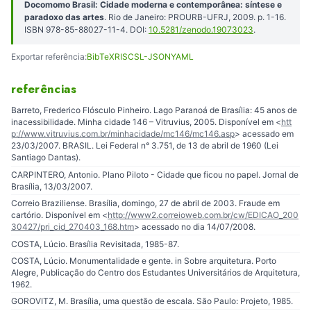
Docomomo Brasil: Cidade moderna e contemporânea: síntese e
paradoxo das artes
. Rio de Janeiro: PROURB-UFRJ, 2009. p. 1-16.
ISBN 978-85-88027-11-4. DOI:
10.5281/zenodo.19073023
.
Exportar referência:
BibTeX
RIS
CSL-JSON
YAML
referências
Barreto, Frederico Flósculo Pinheiro. Lago Paranoá de Brasília: 45 anos de
inacessibilidade. Minha cidade 146 – Vitruvius, 2005. Disponível em <
htt
p://www.vitruvius.com.br/minhacidade/mc146/mc146.asp
> acessado em
23/03/2007. BRASIL. Lei Federal n° 3.751, de 13 de abril de 1960 (Lei
Santiago Dantas).
CARPINTERO, Antonio. Plano Piloto - Cidade que ficou no papel. Jornal de
Brasília, 13/03/2007.
Correio Braziliense. Brasília, domingo, 27 de abril de 2003. Fraude em
cartório. Disponível em <
http://www2.correioweb.com.br/cw/EDICAO_200
30427/pri_cid_270403_168.htm
> acessado no dia 14/07/2008.
COSTA, Lúcio. Brasília Revisitada, 1985-87.
COSTA, Lúcio. Monumentalidade e gente. in Sobre arquitetura. Porto
Alegre, Publicação do Centro dos Estudantes Universitários de Arquitetura,
1962.
GOROVITZ, M. Brasília, uma questão de escala. São Paulo: Projeto, 1985.