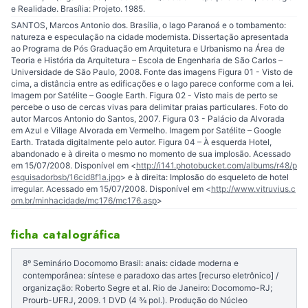
e Realidade. Brasília: Projeto. 1985.
SANTOS, Marcos Antonio dos. Brasília, o lago Paranoá e o tombamento:
natureza e especulação na cidade modernista. Dissertação apresentada
ao Programa de Pós Graduação em Arquitetura e Urbanismo na Área de
Teoria e História da Arquitetura – Escola de Engenharia de São Carlos –
Universidade de São Paulo, 2008. Fonte das imagens Figura 01 - Visto de
cima, a distância entre as edificações e o lago parece conforme com a lei.
Imagem por Satélite – Google Earth. Figura 02 - Visto mais de perto se
percebe o uso de cercas vivas para delimitar praias particulares. Foto do
autor Marcos Antonio do Santos, 2007. Figura 03 - Palácio da Alvorada
em Azul e Village Alvorada em Vermelho. Imagem por Satélite – Google
Earth. Tratada digitalmente pelo autor. Figura 04 – À esquerda Hotel,
abandonado e à direita o mesmo no momento de sua implosão. Acessado
em 15/07/2008. Disponível em <
http://i141.photobucket.com/albums/r48/p
esquisadorbsb/16cid8f1a.jpg
> e à direita: Implosão do esqueleto de hotel
irregular. Acessado em 15/07/2008. Disponível em <
http://www.vitruvius.c
om.br/minhacidade/mc176/mc176.asp
>
ficha catalográfica
8º Seminário Docomomo Brasil: anais: cidade moderna e
contemporânea: síntese e paradoxo das artes [recurso eletrônico] /
organização: Roberto Segre et al. Rio de Janeiro: Docomomo-RJ;
Prourb-UFRJ, 2009. 1 DVD (4 ¾ pol.). Produção do Núcleo