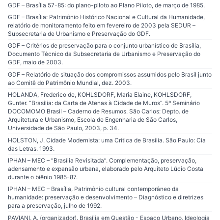
GDF – Brasília 57-85: do plano-piloto ao Plano Piloto, de março de 1985.
GDF – Brasília: Patrimônio Histórico Nacional e Cultural da Humanidade,
relatório de monitoramento feito em fevereiro de 2003 pela SEDUR –
Subsecretaria de Urbanismo e Preservação do GDF.
GDF – Critérios de preservação para o conjunto urbanístico de Brasília,
Documento Técnico da Subsecretaria de Urbanismo e Preservação do
GDF, maio de 2003.
GDF – Relatório de situação dos compromissos assumidos pelo Brasil junto
ao Comitê do Patrimônio Mundial, dez. 2003.
HOLANDA, Frederico de, KOHLSDORF, Maria Elaine, KOHLSDORF,
Gunter. “Brasília: da Carta de Atenas à Cidade de Muros”. 5º Seminário
DOCOMOMO Brasil – Caderno de Resumos. São Carlos: Depto. de
Arquitetura e Urbanismo, Escola de Engenharia de São Carlos,
Universidade de São Paulo, 2003, p. 34.
HOLSTON, J. Cidade Modernista: uma Crítica de Brasília. São Paulo: Cia
das Letras. 1993.
IPHAN – MEC – “Brasília Revisitada”. Complementação, preservação,
adensamento e expansão urbana, elaborado pelo Arquiteto Lúcio Costa
durante o biênio 1985-87.
IPHAN – MEC – Brasília, Patrimônio cultural contemporâneo da
humanidade: preservação e desenvolvimento – Diagnóstico e diretrizes
para a preservação, julho de 1992.
PAVIANI, A. (organizador). Brasília em Questão - Espaço Urbano, Ideologia