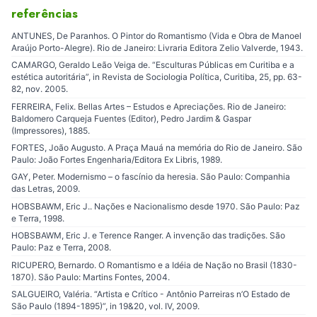
referências
ANTUNES, De Paranhos. O Pintor do Romantismo (Vida e Obra de Manoel
Araújo Porto-Alegre). Rio de Janeiro: Livraria Editora Zelio Valverde, 1943.
CAMARGO, Geraldo Leão Veiga de. “Esculturas Públicas em Curitiba e a
estética autoritária”, in Revista de Sociologia Política, Curitiba, 25, pp. 63-
82, nov. 2005.
FERREIRA, Felix. Bellas Artes – Estudos e Apreciações. Rio de Janeiro:
Baldomero Carqueja Fuentes (Editor), Pedro Jardim & Gaspar
(Impressores), 1885.
FORTES, João Augusto. A Praça Mauá na memória do Rio de Janeiro. São
Paulo: João Fortes Engenharia/Editora Ex Libris, 1989.
GAY, Peter. Modernismo – o fascínio da heresia. São Paulo: Companhia
das Letras, 2009.
HOBSBAWM, Eric J.. Nações e Nacionalismo desde 1970. São Paulo: Paz
e Terra, 1998.
HOBSBAWM, Eric J. e Terence Ranger. A invenção das tradições. São
Paulo: Paz e Terra, 2008.
RICUPERO, Bernardo. O Romantismo e a Idéia de Nação no Brasil (1830-
1870). São Paulo: Martins Fontes, 2004.
SALGUEIRO, Valéria. “Artista e Crítico - Antônio Parreiras n’O Estado de
São Paulo (1894-1895)”, in 19&20, vol. IV, 2009.