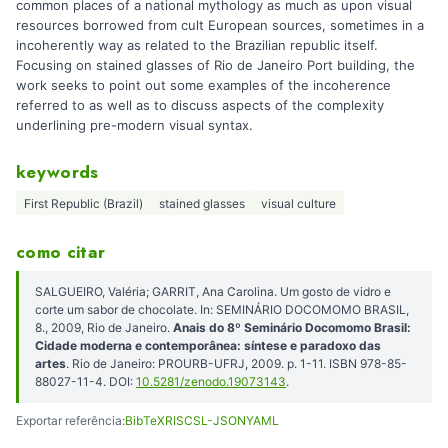
common places of a national mythology as much as upon visual
resources borrowed from cult European sources, sometimes in a
incoherently way as related to the Brazilian republic itself.
Focusing on stained glasses of Rio de Janeiro Port building, the
work seeks to point out some examples of the incoherence
referred to as well as to discuss aspects of the complexity
underlining pre-modern visual syntax.
keywords
First Republic (Brazil)
stained glasses
visual culture
como citar
SALGUEIRO, Valéria; GARRIT, Ana Carolina. Um gosto de vidro e
corte um sabor de chocolate. In: SEMINÁRIO DOCOMOMO BRASIL,
8., 2009, Rio de Janeiro.
Anais do 8º Seminário Docomomo Brasil:
Cidade moderna e contemporânea: síntese e paradoxo das
artes
. Rio de Janeiro: PROURB-UFRJ, 2009. p. 1-11. ISBN 978-85-
88027-11-4. DOI:
10.5281/zenodo.19073143
.
Exportar referência:
BibTeX
RIS
CSL-JSON
YAML