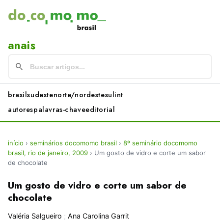
anais
brasil
sudeste
norte/nordeste
sul
int
autores
palavras-chave
editorial
início
›
seminários docomomo brasil
›
8º seminário docomomo
brasil, rio de janeiro, 2009
›
Um gosto de vidro e corte um sabor
de chocolate
Um gosto de vidro e corte um sabor de
chocolate
Valéria Salgueiro
;
Ana Carolina Garrit