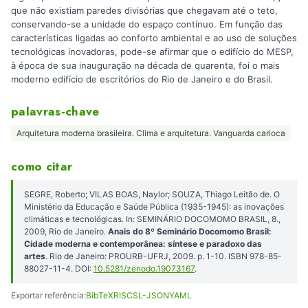
que não existiam paredes divisórias que chegavam até o teto,
conservando-se a unidade do espaço contínuo. Em função das
características ligadas ao conforto ambiental e ao uso de soluções
tecnológicas inovadoras, pode-se afirmar que o edifício do MESP,
à época de sua inauguração na década de quarenta, foi o mais
moderno edifício de escritórios do Rio de Janeiro e do Brasil.
palavras-chave
Arquitetura moderna brasileira. Clima e arquitetura. Vanguarda carioca
como citar
SEGRE, Roberto; VILAS BOAS, Naylor; SOUZA, Thiago Leitão de. O
Ministério da Educação e Saúde Pública (1935-1945): as inovações
climáticas e tecnológicas. In: SEMINÁRIO DOCOMOMO BRASIL, 8.,
2009, Rio de Janeiro.
Anais do 8º Seminário Docomomo Brasil:
Cidade moderna e contemporânea: síntese e paradoxo das
artes
. Rio de Janeiro: PROURB-UFRJ, 2009. p. 1-10. ISBN 978-85-
88027-11-4. DOI:
10.5281/zenodo.19073167
.
Exportar referência:
BibTeX
RIS
CSL-JSON
YAML