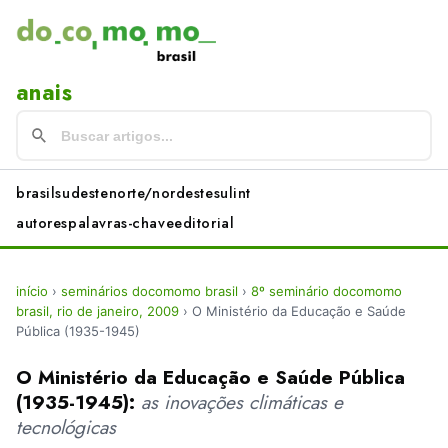
anais
brasil
sudeste
norte/nordeste
sul
int
autores
palavras-chave
editorial
início
›
seminários docomomo brasil
›
8º seminário docomomo
brasil, rio de janeiro, 2009
›
O Ministério da Educação e Saúde
Pública (1935-1945)
O Ministério da Educação e Saúde Pública
(1935-1945):
as inovações climáticas e
tecnológicas