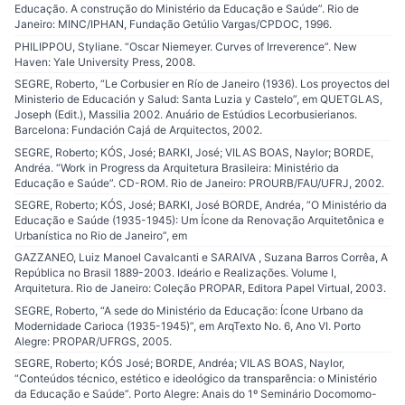
Educação. A construção do Ministério da Educação e Saúde”. Rio de
Janeiro: MINC/IPHAN, Fundação Getúlio Vargas/CPDOC, 1996.
PHILIPPOU, Styliane. “Oscar Niemeyer. Curves of Irreverence”. New
Haven: Yale University Press, 2008.
SEGRE, Roberto, “Le Corbusier en Río de Janeiro (1936). Los proyectos del
Ministerio de Educación y Salud: Santa Luzia y Castelo”, em QUETGLAS,
Joseph (Edit.), Massilia 2002. Anuário de Estúdios Lecorbusierianos.
Barcelona: Fundación Cajá de Arquitectos, 2002.
SEGRE, Roberto; KÓS, José; BARKI, José; VILAS BOAS, Naylor; BORDE,
Andréa. “Work in Progress da Arquitetura Brasileira: Ministério da
Educação e Saúde”. CD-ROM. Rio de Janeiro: PROURB/FAU/UFRJ, 2002.
SEGRE, Roberto; KÓS, José; BARKI, José BORDE, Andréa, “O Ministério da
Educação e Saúde (1935-1945): Um Ícone da Renovação Arquitetônica e
Urbanística no Rio de Janeiro”, em
GAZZANEO, Luiz Manoel Cavalcanti e SARAIVA , Suzana Barros Corrêa, A
República no Brasil 1889-2003. Ideário e Realizações. Volume I,
Arquitetura. Rio de Janeiro: Coleção PROPAR, Editora Papel Virtual, 2003.
SEGRE, Roberto, “A sede do Ministério da Educação: Ícone Urbano da
Modernidade Carioca (1935-1945)”, em ArqTexto No. 6, Ano VI. Porto
Alegre: PROPAR/UFRGS, 2005.
SEGRE, Roberto; KÓS José; BORDE, Andréa; VILAS BOAS, Naylor,
“Conteúdos técnico, estético e ideológico da transparência: o Ministério
da Educação e Saúde”. Porto Alegre: Anais do 1º Seminário Docomomo-