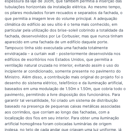
espessura da laje de 30cm, que também permitia a inserção das
tubulações horizontais da instalação elétrica. Ao mesmo tempo,
os pilares modulados foram recuados e separados da fachada, o
que permitia a imagem leve do volume principal. A adequação
climática do edifício ao seu sítio é o tema mais conhecido, em
particular pela utilização dos brise-soleil cobrindo a totalidade da
fachada, desenvolvidos por Le Corbusier, mas que nunca tinham
aparecido em uma fachada de um edifício daquele porte.
Tampouco tinha sido executada uma fachada totalmente
envidraçada – a curtain wall - posteriormente desenvolvida nos
edifícios de escritórios nos Estados Unidos, que permitia a
ventilação natural cruzada no interior, evitando assim o uso do
incipiente ar condicionado, somente presente no pavimento do
Ministro. Além disso, a contribuição mais original do projeto foi o
desenho do sistema elétrico, telefônico e da iluminação artificial,
baseados em uma modulação de 1.50m x 1.50m, que cobria todo o
pavimento, permitindo a livre disposição dos funcionários. Para
garantir tal versatilidade, foi criado um sistema de distribuição
baseado na presença de pequenas caixas metálicas associadas
aos corrimãos, que corriam ao longo das fachadas, com a
localização dos fios em seu interior. Para obter uma iluminação
artificial homogênea foram colocadas luminárias de origem
inglesa, no teto de cada andar que criavam uma luz uniforme, já