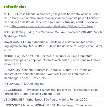
referências
MELENDO, José Manuel Almodóvar, “Da janela horizontal ao brise-soleil
de Le Corbusier: análise ambiental da solução proposta para o Ministério
da Educação de Rio de Janeiro”. São Paulo: Vitruvius, 2004. Disponível
em <
http://www.vitruvius.com.br/arquitextos/arq051/arq051_02asp
>
BOESIGER, Willy (Edit.). “Le Corbusier. Oeuvre Complète 1938-46”. Zurich:
Girsberger, 1946.
CAVALCANTI, Lauro. “Moderno e Brasileiro. A história de uma nova
linguagem na arquitetura (1930-1960)”. Rio de Janeiro: Jorge Zahar Editor,
2006.
CORBELLA, Oscar; YANNAS, Simos. “Em busca de uma arquitetura
sustentável para os trópicos. Conforto ambiental”. Rio de Janeiro: Editora
Revan, 2003.
FRAMPTON, Kenneth. “Studies in Tectonic Culture. The Poetic of
Construction in Nineteenth and Twentieth Century Architecture”.
Cambridge: The MIT Pres, 1995.
PHILIPPOU, S, (2008), pág.61.
LE CORBUSIER. “Précisions sur um état présent de l´architecture et de l
´urbanisme“. Paris : Éditions Vincent, 1960.
LE CORBUSIER. “Urbanismo”. São Paulo: Martins Fontes, 2000.
LISSOVSKY, Mauricio; MORAES DE SÁ, Paulo Sergio. “Colunas da