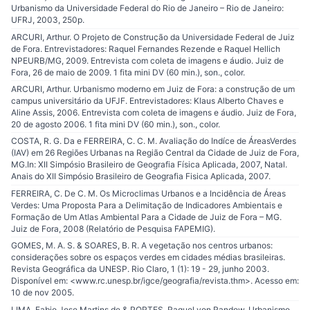
Urbanismo da Universidade Federal do Rio de Janeiro – Rio de Janeiro:
UFRJ, 2003, 250p.
ARCURI, Arthur. O Projeto de Construção da Universidade Federal de Juiz
de Fora. Entrevistadores: Raquel Fernandes Rezende e Raquel Hellich
NPEURB/MG, 2009. Entrevista com coleta de imagens e áudio. Juiz de
Fora, 26 de maio de 2009. 1 fita mini DV (60 min.), son., color.
ARCURI, Arthur. Urbanismo moderno em Juiz de Fora: a construção de um
campus universitário da UFJF. Entrevistadores: Klaus Alberto Chaves e
Aline Assis, 2006. Entrevista com coleta de imagens e áudio. Juiz de Fora,
20 de agosto 2006. 1 fita mini DV (60 min.), son., color.
COSTA, R. G. Da e FERREIRA, C. C. M. Avaliação do Indíce de ÁreasVerdes
(IAV) em 26 Regiões Urbanas na Região Central da Cidade de Juiz de Fora,
MG.In: XII Simpósio Brasileiro de Geografia Física Aplicada, 2007, Natal.
Anais do XII Simpósio Brasileiro de Geografia Fisica Aplicada, 2007.
FERREIRA, C. De C. M. Os Microclimas Urbanos e a Incidência de Áreas
Verdes: Uma Proposta Para a Delimitação de Indicadores Ambientais e
Formação de Um Atlas Ambiental Para a Cidade de Juiz de Fora – MG.
Juiz de Fora, 2008 (Relatório de Pesquisa FAPEMIG).
GOMES, M. A. S. & SOARES, B. R. A vegetação nos centros urbanos:
considerações sobre os espaços verdes em cidades médias brasileiras.
Revista Geográfica da UNESP. Rio Claro, 1 (1): 19 - 29, junho 2003.
Disponível em: <www.rc.unesp.br/igce/geografia/revista.thm>. Acesso em:
10 de nov 2005.
LIMA, Fabio Jose Martins de & PORTES, Raquel von Randow. Urbanismo