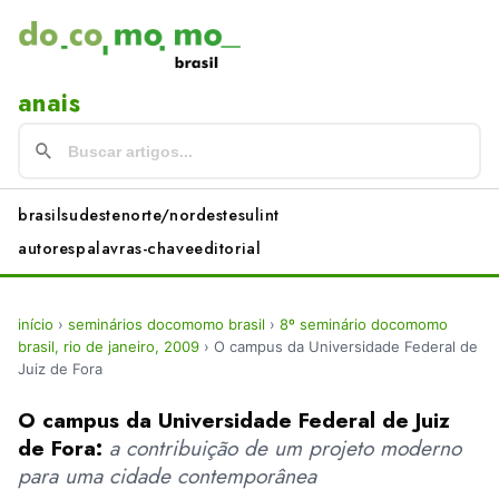
anais
brasil
sudeste
norte/nordeste
sul
int
autores
palavras-chave
editorial
início
›
seminários docomomo brasil
›
8º seminário docomomo
brasil, rio de janeiro, 2009
›
O campus da Universidade Federal de
Juiz de Fora
O campus da Universidade Federal de Juiz
de Fora:
a contribuição de um projeto moderno
para uma cidade contemporânea