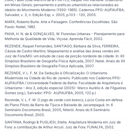
em Minas Gerais: pensamento e práticas urbanísticas relacionados ao
ideário do Movimento Moderno (1930-1965). Cadernos PPG-AU/FAUFBA,
Salvador, v. 3, n. Edição Esp, v. 2005, p.103 - 120, 2005.
MARX, Roberto Burle. Arte e Paisagem. Conferências Escolhidas. São
Paulo: Nobel, 1982.
PAIVA, H. N. de & GONÇALVES, W. Florestas Urbanas - Planejamento para
Melhoria da Qualidade de Vida. Viçosa: Aprenda Fácil, 2002.
REZENDE, Raquel Fernandes; SANTIAGO, Bárbara da Silva; FERREIRA,
Cássia de Castro Martins. Mapeamento e análise das áreas verdes em
Juiz de Fora/MG: um estudo de caso da porção nordeste da cidade. In: XII
Simpósio Brasileiro de Geografia Física Aplicada, 2007, Natal. Anais do XII
Simpósio Brasileiro de Geografia Fisica Aplicada, 2007.
REZENDE, V. L. F. M. Da Sedução à Oficialização: O Urbanismo
Modernista na Cidade do Rio de Janeiro. Publicado nos Cadernos PPG-
AU/FAUFBA / Universidade Federal da Bahia. Faculdade de Arquitetura e
Urbanismo – Ano 3, edição especial (2005)- Marco Aurélio A. de Filgueiras
Gomes (org.), Salvador: PPG- AU/FAUFBA, 2005, 122 p.)
Rezende, V. L. F. M. O jogo de verde com branco, Lúcio Costa em defesa
do Plano Piloto da Barra da Tijuca e Baixada de Jacarepaguá. In: 6
Seminário Docomomo Brasil, 2005, Niterói. Anais do 6 Seminário
Docomomo Brasil, 2005.
SANTANA, Rodrigo & PUGLIESI, Stella. Arquitetura Moderna em Juiz de
Fora: a contribuição de Arthur Arcuri. Juiz de Fora: FUNALFA, 2002.