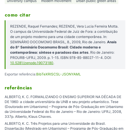
university campus
modern movement
urban public green areas
como citar
REZENDE, Raquel Fernandes; REZENDE, Vera Lucia Ferreira Motta.
O campus da Universidade Federal de Juiz de Fora: a contribuição
de um projeto moderno para uma cidade contemporânea. In:
SEMINÁRIO DOCOMOMO BRASIL, 8., 2009, Rio de Janeiro.
Anais
do 8º Seminário Docomomo Brasil: Cidade moderna e
contemporânea: síntese e paradoxo das artes
. Rio de Janeiro:
PROURB-UFRJ, 2009. p. 1-15. ISBN 978-85-88027-11-4. DOI:
10.5281/zenodo.19073180
.
Exportar referência:
BibTeX
RIS
CSL-JSON
YAML
referências
ALBERTO, K. C. FORMALIZANDO O ENSIMO SUPERIOR NA DÉCADA DE
DE 1960: a cidade universitária da UNB e seu projeto urbanístico. Tese
(Doutorado em Urbanismo) – Programa de Pós-Graduação em Urbanismo
da Universidade Federal do Rio de Janeiro – Rio de Janeiro: UFRJ, 2008,
337p. Alberto, Klaus Chaves.
ALBERTO, K. C. Três Projetos para uma Universidade do Brasil.
Dissertação (Mestrado em Urbanismo) – Programa de Pós-Graduação em