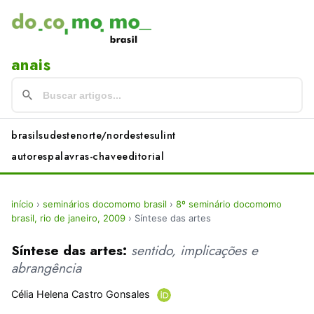
anais
brasil
sudeste
norte/nordeste
sul
int
autores
palavras-chave
editorial
início
›
seminários docomomo brasil
›
8º seminário docomomo
brasil, rio de janeiro, 2009
›
Síntese das artes
Síntese das artes:
sentido, implicações e
abrangência
Célia Helena Castro Gonsales