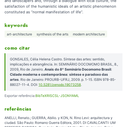
and landscapers and, through a dialogue with local culture, the
satisfaction of the humanistic ideals of an artistic phenomenon
constituted as “normal manifestation of life”.
keywords
art-architecture
synthesis of the arts
modern architecture
como citar
GONSALES, Célia Helena Castro. Síntese das artes: sentido,
implicações e abrangência. In: SEMINÁRIO DOCOMOMO BRASIL, 8.,
2009, Rio de Janeiro.
Anais do 8º Seminário Docomomo Brasil:
Cidade moderna e contemporânea: síntese e paradoxo das
artes
. Rio de Janeiro: PROURB-UFRJ, 2009. p. 1-15. ISBN 978-85-
88027-11-4. DOI:
10.5281/zenodo.19073258
.
Exportar referência:
BibTeX
RIS
CSL-JSON
YAML
referências
ANELLI, Renato.; GUERRA, Abilio. y KON, N. Rino Levi: arquitectura y
ciudad. São Paulo: Romano Guerra Editora, 2001. DI CAVALCANTI: UM