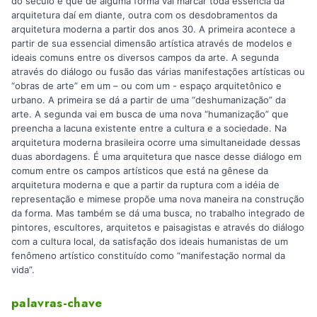
do século e que de alguma forma vai marcar toda essência da
arquitetura daí em diante, outra com os desdobramentos da
arquitetura moderna a partir dos anos 30. A primeira acontece a
partir de sua essencial dimensão artística através de modelos e
ideais comuns entre os diversos campos da arte. A segunda
através do diálogo ou fusão das várias manifestações artísticas ou
“obras de arte” em um – ou com um - espaço arquitetônico e
urbano. A primeira se dá a partir de uma “deshumanização” da
arte. A segunda vai em busca de uma nova “humanização” que
preencha a lacuna existente entre a cultura e a sociedade. Na
arquitetura moderna brasileira ocorre uma simultaneidade dessas
duas abordagens. É uma arquitetura que nasce desse diálogo em
comum entre os campos artísticos que está na gênese da
arquitetura moderna e que a partir da ruptura com a idéia de
representação e mimese propõe uma nova maneira na construção
da forma. Mas também se dá uma busca, no trabalho integrado de
pintores, escultores, arquitetos e paisagistas e através do diálogo
com a cultura local, da satisfação dos ideais humanistas de um
fenômeno artístico constituído como “manifestação normal da
vida”.
palavras-chave