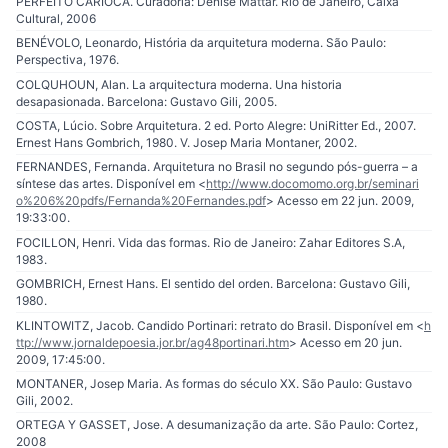
PERFEITO CARIOCA. Curadoria: Denise Mattar. Rio de Janeiro, Caixa
Cultural, 2006
BENÉVOLO, Leonardo, História da arquitetura moderna. São Paulo:
Perspectiva, 1976.
COLQUHOUN, Alan. La arquitectura moderna. Una historia
desapasionada. Barcelona: Gustavo Gili, 2005.
COSTA, Lúcio. Sobre Arquitetura. 2 ed. Porto Alegre: UniRitter Ed., 2007.
Ernest Hans Gombrich, 1980. V. Josep Maria Montaner, 2002.
FERNANDES, Fernanda. Arquitetura no Brasil no segundo pós-guerra – a
síntese das artes. Disponível em <
http://www.docomomo.org.br/seminari
o%206%20pdfs/Fernanda%20Fernandes.pdf
> Acesso em 22 jun. 2009,
19:33:00.
FOCILLON, Henri. Vida das formas. Rio de Janeiro: Zahar Editores S.A,
1983.
GOMBRICH, Ernest Hans. El sentido del orden. Barcelona: Gustavo Gili,
1980.
KLINTOWITZ, Jacob. Candido Portinari: retrato do Brasil. Disponível em <
h
ttp://www.jornaldepoesia.jor.br/ag48portinari.htm
> Acesso em 20 jun.
2009, 17:45:00.
MONTANER, Josep Maria. As formas do século XX. São Paulo: Gustavo
Gili, 2002.
ORTEGA Y GASSET, Jose. A desumanização da arte. São Paulo: Cortez,
2008