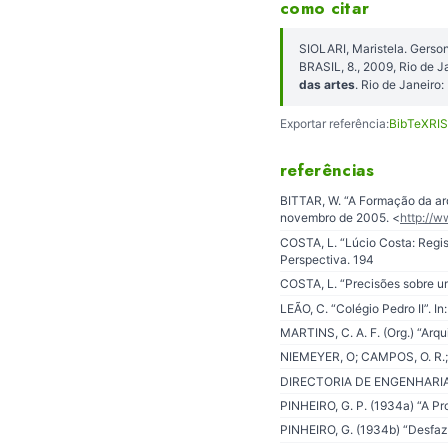
como citar
SIOLARI, Maristela. Gers
BRASIL, 8., 2009, Rio de J
das artes
. Rio de Janeir
Exportar referência:
BibTeX
RIS
referências
BITTAR, W. “A Formação da arq
novembro de 2005. <
http://
COSTA, L. “Lúcio Costa: Regis
Perspectiva. 194
COSTA, L. “Precisões sobre u
LEÃO, C. “Colégio Pedro II”. 
MARTINS, C. A. F. (Org.) “Arq
NIEMEYER, O; CAMPOS, O. R.; R
DIRECTORIA DE ENGENHARIA, v.
PINHEIRO, G. P. (1934a) “A Pr
PINHEIRO, G. (1934b) “Desfaz