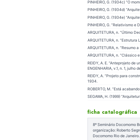
PINHEIRO, G. (1934c) “O momen
PINHEIRO, G. (1934d) “Arquit
PINHEIRO, G. (1934e) “Arquite
PINHEIRO, G. “Relativismo e D
ARQUITETURA, n. “Último Decê
ARQUITETURA, n. “Estrutura Li
ARQUITETURA, n. “Resumo a ca
ARQUITETURA, n. “Clássico e
REIDY, A. E. “Anteprojeto de 
ENGENHARIA, v.1, n. 1, julho d
REIDY, A. “Projeto para constru
1934.
ROBERTO, M. “Está acabando 
SEGAWA, H. (1999) “Arquitetur
ficha catalográfica
8º Seminário Docomomo Bras
organização: Roberto Segr
Docomomo Rio de Janeiro