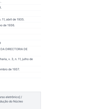
.
4.
11, abril de 1935.
ho de 1936.
9
STA DA DIRECTORIA DE
ia, v. 3, n. 11, julho de
embro de 1937.
so eletrônico] /
rodução do Núcleo