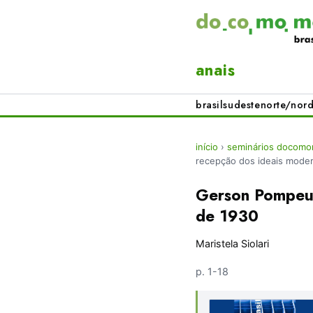
anais
brasil
sudeste
norte/nord
início
›
seminários docomom
recepção dos ideais mode
Gerson Pompeu 
de 1930
Maristela Siolari
p. 1-18