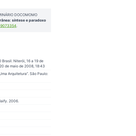
: SEMINÁRIO DOCOMOMO
ânea: síntese e paradoxo
.19073354
.
asil. Niterói, 16 a 19 de
20 de maio de 2008, 18:43
Uma Arquitetura”. São Paulo:
Naify. 2006.