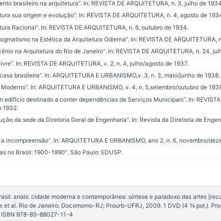
to brasileiro na arquitetura”. In: REVISTA DE ARQUITETURA, n. 3, julho de 1934
etura sua origem e evolução”. In: REVISTA DE ARQUITETURA, n. 4, agosto de 193
tura Racional”. In: REVISTA DE ARQUITETURA, n. 6, outubro de 1934.
ogmatismo na Estética da Arquitetura Odierna”. In: REVISTA DE ARQUITETURA, n. 
nio na Arquitetura do Rio de Janeiro”. In: REVISTA DE ARQUITETURA, n. 24, jul
vre”. In: REVISTA DE ARQUITETURA, v. 2, n. 4, julho/agosto de 1937.
sa brasileira”. In: ARQUITETURA E URBANISMO,v. 3, n. 3, maio/junho de 1938.
 Moderno”. In: ARQUITETURA E URBANISMO, v. 4, n. 5,setembro/outubro de 193
um edifício destinado a conter dependências de Serviços Municipais”. In: REVI
e 1932.
ção da sede da Diretoria Geral de Engenharia”. In: Revista da Diretoria de Engenhar
a incompreensão”. In: ARQUITETURA E URBANISMO, ano 2, n. 6, novembro/dez
as no Brasil: 1900-1990”. São Paulo: EDUSP.
il: anais: cidade moderna e contemporânea: síntese e paradoxo das artes [recur
e et al. Rio de Janeiro: Docomomo-RJ; Prourb-UFRJ, 2009. 1 DVD (4 ¾ pol.). P
. ISBN 978-85-88027-11-4