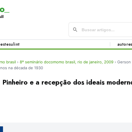
este
sul
int
autore
o brasil
›
8º seminário docomomo brasil, rio de janeiro, 2009
›
Gerson 
rnos na década de 1930
Pinheiro e a recepção dos ideais modern