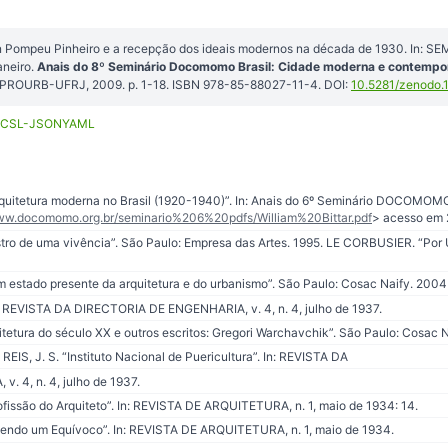
on Pompeu Pinheiro e a recepção dos ideais modernos na década de 1930. In
aneiro.
Anais do 8º Seminário Docomomo Brasil: Cidade moderna e contempor
o: PROURB-UFRJ, 2009. p. 1-18. ISBN 978-85-88027-11-4. DOI:
10.5281/zenodo
CSL-JSON
YAML
uitetura moderna no Brasil (1920-1940)”. In: Anais do 6º Seminário DOCOMOMO Br
www.docomomo.org.br/seminario%206%20pdfs/William%20Bittar.pdf
> acesso em 
tro de uma vivência”. São Paulo: Empresa das Artes. 1995. LE CORBUSIER. “Por 
m estado presente da arquitetura e do urbanismo”. São Paulo: Cosac Naify. 2004
In: REVISTA DA DIRECTORIA DE ENGENHARIA, v. 4, n. 4, julho de 1937.
uitetura do século XX e outros escritos: Gregori Warchavchik”. São Paulo: Cosac 
EIS, J. S. “Instituto Nacional de Puericultura”. In: REVISTA DA
 4, n. 4, julho de 1937.
ofissão do Arquiteto”. In: REVISTA DE ARQUITETURA, n. 1, maio de 1934: 14.
endo um Equívoco”. In: REVISTA DE ARQUITETURA, n. 1, maio de 1934.