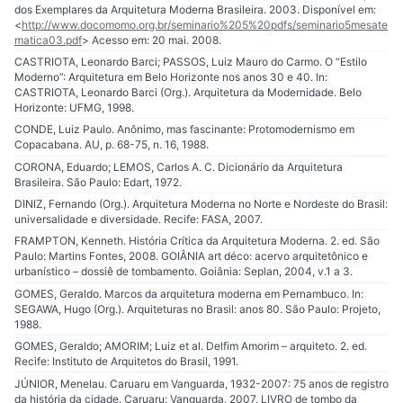
dos Exemplares da Arquitetura Moderna Brasileira. 2003. Disponível em:
<
http://www.docomomo.org.br/seminario%205%20pdfs/seminario5mesate
matica03.pdf
> Acesso em: 20 mai. 2008.
CASTRIOTA, Leonardo Barci; PASSOS, Luiz Mauro do Carmo. O “Estilo
Moderno”: Arquitetura em Belo Horizonte nos anos 30 e 40. In:
CASTRIOTA, Leonardo Barci (Org.). Arquitetura da Modernidade. Belo
Horizonte: UFMG, 1998.
CONDE, Luiz Paulo. Anônimo, mas fascinante: Protomodernismo em
Copacabana. AU, p. 68-75, n. 16, 1988.
CORONA, Eduardo; LEMOS, Carlos A. C. Dicionário da Arquitetura
Brasileira. São Paulo: Edart, 1972.
DINIZ, Fernando (Org.). Arquitetura Moderna no Norte e Nordeste do Brasil:
universalidade e diversidade. Recife: FASA, 2007.
FRAMPTON, Kenneth. História Crítica da Arquitetura Moderna. 2. ed. São
Paulo: Martins Fontes, 2008. GOIÂNIA art déco: acervo arquitetônico e
urbanístico – dossiê de tombamento. Goiânia: Seplan, 2004, v.1 a 3.
GOMES, Geraldo. Marcos da arquitetura moderna em Pernambuco. In:
SEGAWA, Hugo (Org.). Arquiteturas no Brasil: anos 80. São Paulo: Projeto,
1988.
GOMES, Geraldo; AMORIM; Luiz et al. Delfim Amorim – arquiteto. 2. ed.
Recife: Instituto de Arquitetos do Brasil, 1991.
JÚNIOR, Menelau. Caruaru em Vanguarda, 1932-2007: 75 anos de registro
da história da cidade. Caruaru: Vanguarda, 2007. LIVRO de tombo da