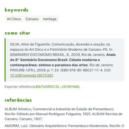
keywords
Art Deco
Caruaru
heritage
como citar
SILVA, Aline de Figueirôa. Comunicação, diversão e oração: os
espaços do Art Déco e o Patrimônio Moderno de Caruaru-PE. In:
SEMINÁRIO DOCOMOMO BRASIL, 8., 2009, Rio de Janeiro.
Anais
do 8º Seminário Docomomo Brasil: Cidade moderna e
contemporânea: síntese e paradoxo das artes
. Rio de Janeiro:
PROURB-UFRJ, 2009. p. 1-24. ISBN 978-85-88027-11-4. DOI:
10.5281/zenodo.19073387
.
Exportar referência:
BibTeX
RIS
CSL-JSON
YAML
referências
ALBUM Artistico, Commercial e Industrial do Estado de Pernambuco.
Recife: Editado por Manuel Rodriguez Folgueira, 1925. ALBUM Revista de
Caruaru. Caruaru, 1937.
AMORIM, Luiz. Obituário Arquitetônico: Pernambuco Modernista. Recife: O