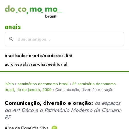
anais
brasil
sudeste
norte/nordeste
sul
int
autores
palavras-chave
editorial
início
›
seminários docomomo brasil
›
8º seminário docomomo
brasil, rio de janeiro, 2009
›
Comunicação, diversão e oração
Comunicação, diversão e oração:
os espaços
do Art Déco e o Patrimônio Moderno de Caruaru-
PE
Aline de Figueirôa Silva