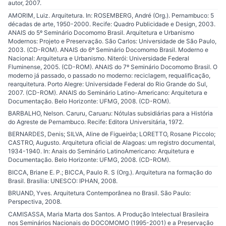
autor, 2007.
AMORIM, Luiz. Arquitetura. In: ROSEMBERG, André (Org.). Pernambuco: 5
décadas de arte, 1950-2000. Recife: Quadro Publicidade e Design, 2003.
ANAIS do 5º Seminário Docomomo Brasil. Arquitetura e Urbanismo
Modernos: Projeto e Preservação. São Carlos: Universidade de São Paulo,
2003. (CD-ROM). ANAIS do 6º Seminário Docomomo Brasil. Moderno e
Nacional: Arquitetura e Urbanismo. Niterói: Universidade Federal
Fluminense, 2005. (CD-ROM). ANAIS do 7º Seminário Docomomo Brasil. O
moderno já passado, o passado no moderno: reciclagem, requalificação,
rearquitetura. Porto Alegre: Universidade Federal do Rio Grande do Sul,
2007. (CD-ROM). ANAIS do Seminário Latino-Americano: Arquitetura e
Documentação. Belo Horizonte: UFMG, 2008. (CD-ROM).
BARBALHO, Nelson. Caruru, Caruaru: Nótulas subsidiárias para a História
do Agreste de Pernambuco. Recife: Editora Universitária, 1972.
BERNARDES, Denis; SILVA, Aline de Figueirôa; LORETTO, Rosane Piccolo;
CASTRO, Augusto. Arquitetura oficial de Alagoas: um registro documental,
1934-1940. In: Anais do Seminário LatinoAmericano: Arquitetura e
Documentação. Belo Horizonte: UFMG, 2008. (CD-ROM).
BICCA, Briane E. P.; BICCA, Paulo R. S (Org.). Arquitetura na formação do
Brasil. Brasília: UNESCO: IPHAN, 2008.
BRUAND, Yves. Arquitetura Contemporânea no Brasil. São Paulo:
Perspectiva, 2008.
CAMISASSA, Maria Marta dos Santos. A Produção Intelectual Brasileira
nos Seminários Nacionais do DOCOMOMO (1995-2001) e a Preservação