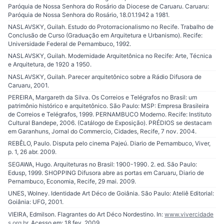
Paróquia de Nossa Senhora do Rosário da Diocese de Caruaru. Caruaru:
Paróquia de Nossa Senhora do Rosário, 18.01.1942 a 1981.
NASLAVSKY, Guilah. Estudo do Protorracionalismo no Recife. Trabalho de
Conclusão de Curso (Graduação em Arquitetura e Urbanismo). Recife:
Universidade Federal de Pernambuco, 1992.
NASLAVSKY, Guilah. Modernidade Arquitetônica no Recife: Arte, Técnica
e Arquitetura, de 1920 a 1950.
NASLAVSKY, Guilah. Parecer arquitetônico sobre a Rádio Difusora de
Caruaru, 2001.
PEREIRA, Margareth da Silva. Os Correios e Telégrafos no Brasil: um
patrimônio histórico e arquitetônico. São Paulo: MSP: Empresa Brasileira
de Correios e Telégrafos, 1999. PERNAMBUCO Moderno. Recife: Instituto
Cultural Bandepe, 2006. (Catálogo de Exposição). PRÉDIOS se destacam
em Garanhuns, Jornal do Commercio, Cidades, Recife, 7 nov. 2004.
REBÊLO, Paulo. Disputa pelo cinema Pajeú. Diario de Pernambuco, Viver,
p. 1, 26 abr. 2009.
SEGAWA, Hugo. Arquiteturas no Brasil: 1900-1990. 2. ed. São Paulo:
Edusp, 1999. SHOPPING Difusora abre as portas em Caruaru, Diario de
Pernambuco, Economia, Recife, 29 mai. 2009.
UNES, Wolney. Identidade Art Déco de Goiânia. São Paulo: Ateliê Editorial:
Goiânia: UFG, 2001.
VIEIRA, Edmilson. Flagrantes do Art Déco Nordestino. In:
www.vivercidade
s.org.br
. Acesso em: 18 fev. 2009.