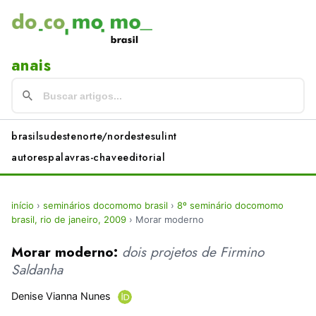
anais
brasil
sudeste
norte/nordeste
sul
int
autores
palavras-chave
editorial
início
›
seminários docomomo brasil
›
8º seminário docomomo
brasil, rio de janeiro, 2009
›
Morar moderno
Morar moderno:
dois projetos de Firmino
Saldanha
Denise Vianna Nunes