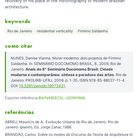
recovery of his place in the historiography of modern Brazilian
architecture.
keywords
Rio de Janeiro
residential verticality
Firmino Saldanha
como citar
NUNES, Denise Vianna. Morar moderno: dois projetos de Firmino
Saldanha. In: SEMINÁRIO DOCOMOMO BRASIL, 8., 2009, Rio de
Janeiro.
Anais do 8º Seminário Docomomo Brasil: Cidade
moderna e contemporânea: síntese e paradoxo das artes
. Rio de
Janeiro: PROURB-UFRJ, 2009. p. 1-20. ISBN 978-85-88027-11-4.
DOI:
10.5281/zenodo.19073431
.
Exportar referência:
BibTeX
RIS
CSL-JSON
YAML
referências
ABREU, Maurício de A.. Evolução Urbana do Rio de Janeiro. Rio de
Janeiro: Iplanrio, Ed. Jorge Zahar, 1988.
BRANDÃO, Carlos. Sobre os modos do Discurso da Teoria da Arquitetura in