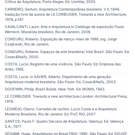
Crítica da Arquitetura. Porto Alegre: Ed. Uniritter, 2005.
CARNEIRO, Gertum, Arquitetura Contemporânea brasileira. V II, 1948.
tradução livre da autora de LE CORBUSIER, Towards a new Architecture,
1978, p.187.
CAVALCANTI, Lauro. Arte e Arquitetura.In Catálogo da exposição Paulo
Werneck. Muralista brasileiro. Rio de Janeiro, 2008.
CONDURU, Roberto. Exposição de março-maio de 1999, org. Jorge
Czajkwski, Rio de Janeiro.
CONDURU, Roberto. Espaços da arte brasileira/ Vital Brazil. São Paulo: Ed.
Cosac&Naify, 2000.
COSTA, Lucio. Registro de uma vivência. São Paulo: Ed. Empresa das
Artes, 1995.
COSTA, Lucio. in XAVIER, Alberto. Depoimento de uma geração:
Arquitetura moderna brasileira. São Paulo: Ed. Cosac&Naify, 2003.
GOODWIN, Philip. Brazil Builds. New York: Ed. MOMA, 1943.
LE CORBUSIER. Towards a new architecture.London: Architectural Press,
1978.
LEONÍDIO, Otavio. Carradas de razões: Lucio Costa e a Arquitetura
Moderna Brasileira. Rio de Janeiro: Ed. PUC RIO, 2007.
SANTOS, Paulo F. Quatro Séculos de Arquitetura. Valença: Ed. Valença
S.A., 1977.
SEGAWA, Hugo. Arquiteturas no Brasil,1900-1990. São Paulo: Ed. EDUSP,