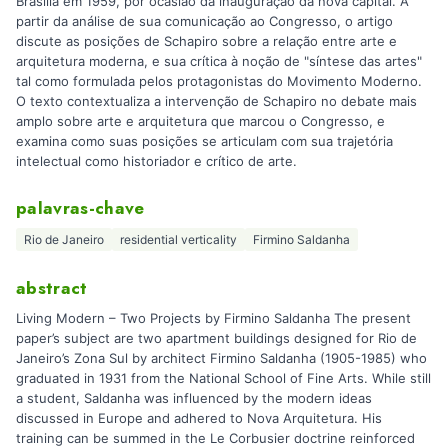
Brasília em 1959, por ocasião da inauguração da nova capital. A
partir da análise de sua comunicação ao Congresso, o artigo
discute as posições de Schapiro sobre a relação entre arte e
arquitetura moderna, e sua crítica à noção de "síntese das artes"
tal como formulada pelos protagonistas do Movimento Moderno.
O texto contextualiza a intervenção de Schapiro no debate mais
amplo sobre arte e arquitetura que marcou o Congresso, e
examina como suas posições se articulam com sua trajetória
intelectual como historiador e crítico de arte.
palavras-chave
Rio de Janeiro
residential verticality
Firmino Saldanha
abstract
Living Modern – Two Projects by Firmino Saldanha The present
paper’s subject are two apartment buildings designed for Rio de
Janeiro’s Zona Sul by architect Firmino Saldanha (1905-1985) who
graduated in 1931 from the National School of Fine Arts. While still
a student, Saldanha was influenced by the modern ideas
discussed in Europe and adhered to Nova Arquitetura. His
training can be summed in the Le Corbusier doctrine reinforced