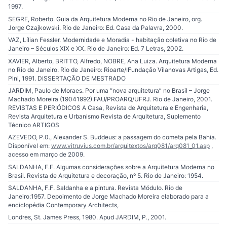
1997.
SEGRE, Roberto. Guia da Arquitetura Moderna no Rio de Janeiro, org.
Jorge Czajkowski. Rio de Janeiro: Ed. Casa da Palavra, 2000.
VAZ, Lílian Fessler. Modernidade e Moradia - habitação coletiva no Rio de
Janeiro – Séculos XIX e XX. Rio de Janeiro: Ed. 7 Letras, 2002.
XAVIER, Alberto, BRITTO, Alfredo, NOBRE, Ana Luiza. Arquitetura Moderna
no Rio de Janeiro. Rio de Janeiro: Rioarte/IFundação Vilanovas Artigas, Ed.
Pini, 1991. DISSERTAÇÃO DE MESTRADO
JARDIM, Paulo de Moraes. Por uma “nova arquitetura” no Brasil – Jorge
Machado Moreira (19041992).FAU/PROARQ/UFRJ. Rio de Janeiro, 2001.
REVISTAS E PERIÓDICOS A Casa, Revista de Arquitetura e Engenharia,
Revista Arquitetura e Urbanismo Revista de Arquitetura, Suplemento
Técnico ARTIGOS
AZEVEDO, P.0., Alexander S. Buddeus: a passagem do cometa pela Bahia.
Disponível em:
www.vitruvius.com.br/arquitextos/arq081/arq081_01.asp
,
acesso em março de 2009.
SALDANHA, F.F. Algumas considerações sobre a Arquitetura Moderna no
Brasil. Revista de Arquitetura e decoração, nº 5. Rio de Janeiro: 1954.
SALDANHA, F.F. Saldanha e a pintura. Revista Módulo. Rio de
Janeiro:1957. Depoimento de Jorge Machado Moreira elaborado para a
enciclopédia Contemporary Architects,
Londres, St. James Press, 1980. Apud JARDIM, P., 2001.