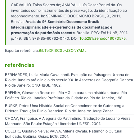
CARVALHO, Taisa Soares de; AMARAL, Luís Cesar Peruci do. Os
inventários como instrumentos de preservação: da identificação ao
reconhecimento. In: SEMINÁRIO DOCOMOMO BRASIL, 9., 2011,
Brasília.
Anais do 9º Seminário Docomomo Brasil:
Interdisciplinaridade e experiências de documentação e
preservação do patrimônio recente
. Brasília: PPG-FAU-UnB, 2011.
p. 1-9. ISBN 978-85-60762-04-0. DOI:
10.5281/zenodo.19073575
.
Exportar referência:
BibTeX
RIS
CSL-JSON
YAML
referências
BERNARDES, Lusia Maria Cavalcanti. Evolução da Paisagem Urbana do
Rio de Janeiro até o início do século XX. In Aspectos da Geografia Carioca.
Rio de Janeiro: CNG-IBGE, 1962.
BRENNA, Giovanna Rosso del. Rio – Guia para uma história urbana: Rio
Eclético. Rio de Janeiro: Prefeitura da Cidade do Rio de Janeiro, 198-.
BURKE, Peter. Uma História Social do Conhecimento: de Gutenberg a
Diderot. Tradução Plínio Dentzien. Rio de Janeiro: Jorge Zahar.
CHOAY, Françoise. A Alegoria do Patrimônio. Tradução de Luciano Vieira
Machado. São Paulo: Estação Liberdade: UNESP, 2001.
COELHO, Gustavo Neiva; VALVA, Milena d’Ayala. Patrimônio Cultural
Edificado. Goiânia: Goiás: ECG, 2001.