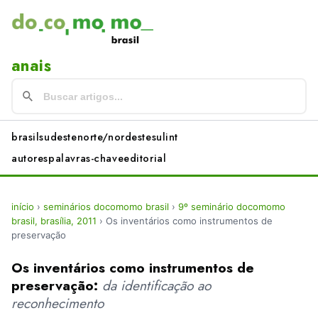
anais
brasil
sudeste
norte/nordeste
sul
int
autores
palavras-chave
editorial
início
›
seminários docomomo brasil
›
9º seminário docomomo
brasil, brasília, 2011
›
Os inventários como instrumentos de
preservação
Os inventários como instrumentos de
preservação:
da identificação ao
reconhecimento