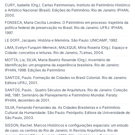
CURY, Isabelle (Org.). Cartas Patrimoniais. Instituto do Patrimônio Histórico
e Artístico Nacional (Brasil). Edições do Patrimônio. Rio de Janeiro: IPHAN,
2000.
FONSECA, Maria Cecília Londres. O Patrimônio em processo: trajetória da
política federal de preservação no Brasil. Rio de Janeiro: UFRJ: IPHAN,
1997.
LE GOFF, Jacques. História e Memória. São Paulo: UNICAMP, 1992.
LIMA, Evelyn Furquim Werneck; MALEQUE, Miria Roseira (Org.). Espaço e
Cidade: conceitos e leituras. Rio de Janeiro, 7Letras, 2004.
MOTTA, Lia; SILVA, Maria Beatriz Resende (Org.). Inventário de
Identificação: um programa da experiência brasileira. Rio de Janeiro:
IPHAN, 1998. Edições do Patrimônio
SANTOS, Paulo. Formação de Cidades no Brasil Colonial. Rio de Janeiro:
Editora UFRJ, 2001.
SANTOS, Paulo. . Quatro Séculos de Arquitetura. Rio de Janeiro: Coleção
IAB, 1981. Seminário de Planejamento e Patrimônio Mundial. Paraty:
IPHAN, dezembro de 2001.
SILVA, Fernando Fernandes da. As Cidades Brasileiras e o Patrimônio
Cultural da Humanidade. São Paulo: Peirópolis: Editora da Universidade de
São Paulo, 2003.
SISSON, Rachel. Marcos Históricos e configurações espaciais: um estudo
de caso: os centros do Rio de Janeiro. In Revista Arquitetura. Rio de