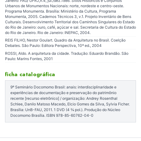
Janeiro: FAU/ UFRJ,n.4, jul./dez.1986. Sítios Históricos e Conjuntos
Urbanos de Monumentos Nacionais: norte, nordeste e centro-oeste.
Programa Monumenta. Brasília: Ministério da Cultura, Programa
Monumenta, 2005. Cadernos Técnicos 3, v.1. Projeto Inventário de Bens
Culturais. Desenvolvimento Territorial dos Caminhos Singulares do Estado
do Rio de Janeiro: ouro, café, açúcar e sal. Secretaria de Cultura do Estado
do Rio de Janeiro. Rio de Janeiro: INEPAC, 2004.
REIS FILHO, Nestor Goulart. Quadro da Arquitetura no Brasil. Coelção
Debates. São Paulo: Editora Perspectiva, 10ª ed., 2004
ROSSI, Aldo. A arquitetura da cidade. Tradução: Eduardo Brandão. São
Paulo: Marins Fontes, 2001
ficha catalográfica
9º Seminário Docomomo Brasil: anais: interdisciplinaridade e
experiências de documentação e preservação do patrimônio
recente [recurso eletrônico] / organização: Andrey Rosenthal
Schlee, Danilo Matoso Macedo, Elcio Gomes da Silva, Sylvia Ficher.
Brasília: UnB-FAU, 2011. 1 DVD (4 ¾ pol.). Produção do Núcleo
Docomomo Brasília. ISBN 978-85-60762-04-0