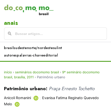
anais
brasil
sudeste
norte/nordeste
sul
int
autores
palavras-chave
editorial
início
›
seminários docomomo brasil
›
9º seminário docomomo
brasil, brasília, 2011
›
Patrimônio urbano
Patrimônio urbano:
Praça Ernesto Tochetto
Anicoli Romanini
;
Evanisa Fatima Reginato Quevedo
Melo