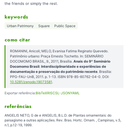
the friends or simply the rest.
keywords
Urban Patrimony
Square
Public Space
como citar
ROMANINI, Anicoli; MELO, Evanisa Fatima Reginato Quevedo.
Patrimônio urbano: Praça Ernesto Tochetto. In: SEMINÁRIO
DOCOMOMO BRASIL, 9., 2011, Brasília.
Anais do 9º Seminário
Docomomo Brasil: Interdisciplinaridade e experiências de
documentação e preservação do patrimônio recente
. Brasília:
PPG-FAU-UnB, 2011. p. 1-13. ISBN 978-85-60762-04-0. DOI:
10.5281/zenodo.19073581
.
Exportar referência:
BibTeX
RIS
CSL-JSON
YAML
referências
ANGELIS NETO, G de e ANGELIS, B.L.D. de Plantas ornamentais: do
paisagismo a outras aplicações. Rev. Bras. Hortc. Ornam. , Campinas, v.5,
n.1, p.12-19, 1999.