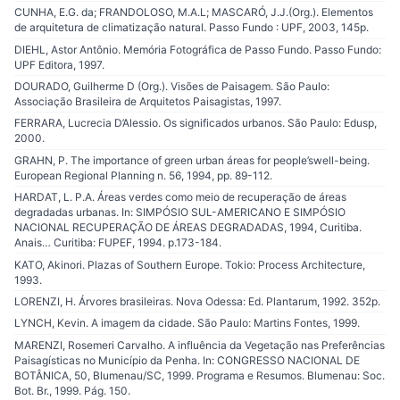
CUNHA, E.G. da; FRANDOLOSO, M.A.L; MASCARÓ, J.J.(Org.). Elementos
de arquitetura de climatização natural. Passo Fundo : UPF, 2003, 145p.
DIEHL, Astor Antônio. Memória Fotográfica de Passo Fundo. Passo Fundo:
UPF Editora, 1997.
DOURADO, Guilherme D (Org.). Visões de Paisagem. São Paulo:
Associação Brasileira de Arquitetos Paisagistas, 1997.
FERRARA, Lucrecia D’Alessio. Os significados urbanos. São Paulo: Edusp,
2000.
GRAHN, P. The importance of green urban áreas for people’swell-being.
European Regional Planning n. 56, 1994, pp. 89-112.
HARDAT, L. P.A. Áreas verdes como meio de recuperação de áreas
degradadas urbanas. In: SIMPÓSIO SUL-AMERICANO E SIMPÓSIO
NACIONAL RECUPERAÇÃO DE ÁREAS DEGRADADAS, 1994, Curitiba.
Anais… Curitiba: FUPEF, 1994. p.173-184.
KATO, Akinori. Plazas of Southern Europe. Tokio: Process Architecture,
1993.
LORENZI, H. Árvores brasileiras. Nova Odessa: Ed. Plantarum, 1992. 352p.
LYNCH, Kevin. A imagem da cidade. São Paulo: Martins Fontes, 1999.
MARENZI, Rosemeri Carvalho. A influência da Vegetação nas Preferências
Paisagísticas no Município da Penha. In: CONGRESSO NACIONAL DE
BOTÂNICA, 50, Blumenau/SC, 1999. Programa e Resumos. Blumenau: Soc.
Bot. Br., 1999. Pág. 150.