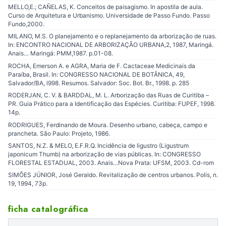
MELLO,E.; CAÑELAS, K. Conceitos de paisagismo. In apostila de aula.
Curso de Arquitetura e Urbanismo. Universidade de Passo Fundo. Passo
Fundo,2000.
MILANO, M.S. O planejamento e o replanejamento da arborização de ruas.
In: ENCONTRO NACIONAL DE ARBORIZAÇÃO URBANA,2, 1987, Maringá.
Anais… Maringá: PMM,1987. p.01-08.
ROCHA, Emerson A. e AGRA, Maria de F. Cactaceae Medicinais da
Paraíba, Brasil. In: CONGRESSO NACIONAL DE BOTÂNICA, 49,
Salvador/BA, l998. Resumos. Salvador: Soc. Bot. Br., 1998. p. 285
RODERJAN, C. V. & BARDDAL, M. L. Arborização das Ruas de Curitiba –
PR. Guia Prático para a Identificação das Espécies. Curitiba: FUPEF, 1998.
14p.
RODRIGUES, Ferdinando de Moura. Desenho urbano, cabeça, campo e
prancheta. São Paulo: Projeto, 1986.
SANTOS, N.Z. & MELO, E.F.R.Q. Incidência de ligustro (Ligustrum
japonicum Thumb) na arborização de vias públicas. In: CONGRESSO
FLORESTAL ESTADUAL, 2003. Anais…Nova Prata: UFSM, 2003. Cd-rom
SIMÕES JÚNIOR, José Geraldo. Revitalização de centros urbanos. Polis, n.
19, 1994, 73p.
ficha catalográfica