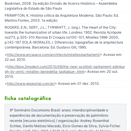
Bookman, 2008. 3a edição Divisão de Acervo Histórico – Assembléia
Legislativa do Estado de São Paulo
FRAMPTON, K. História crítica da Arquitetura Moderna. São Paulo: Ed.
Martins Fontes, 2003. 1a edição
ROGERS, E.N.; SERT, J.L.; TYRWHITT, J. (org.). The Heart of the City:
towards the humanization of urban life. Londres: 1952. Revista Acrópole
no273, p.305-310 Revista El Croquis no100-101, Miralles 1996-2000,
p.142-167 SOLÁ-MORALES, I. Diferencias: topografías de la arquitectura
contemporánea. Barcelona: Ed. Gustavo Gili, 1995.
<
http://www.arcspace.com/architects/miralles/parliament/
> Acesso em:
22 out. 2010.
<
http://blog.2modern.com/2010/08/the-new-scottish-parliament-edinbur
gh-by-enric-miralles-benedetta-tagliabue-.html
> Acesso em: 20 out.
2010.
<
http://www.geoportal.com.br/
> Acesso em: 01 dez. 2010.
ficha catalográfica
9º Seminário Docomomo Brasil: anais: interdisciplinaridade e
experiências de documentação e preservação do patrimônio
recente [recurso eletrônico] / organização: Andrey Rosenthal
Schlee, Danilo Matoso Macedo, Elcio Gomes da Silva, Sylvia Ficher.