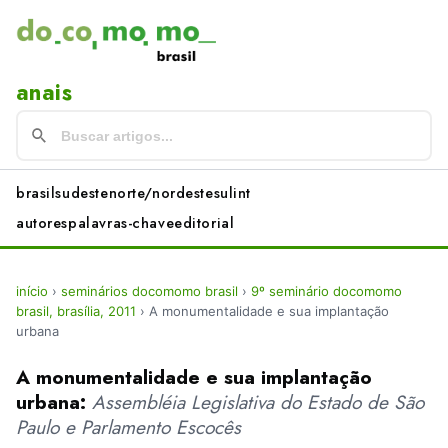
anais
brasil
sudeste
norte/nordeste
sul
int
autores
palavras-chave
editorial
início
›
seminários docomomo brasil
›
9º seminário docomomo
brasil, brasília, 2011
›
A monumentalidade e sua implantação
urbana
A monumentalidade e sua implantação
urbana:
Assembléia Legislativa do Estado de São
Paulo e Parlamento Escocês