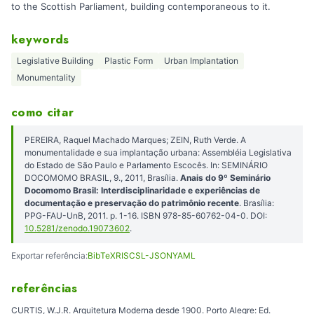
to the Scottish Parliament, building contemporaneous to it.
keywords
Legislative Building
Plastic Form
Urban Implantation
Monumentality
como citar
PEREIRA, Raquel Machado Marques; ZEIN, Ruth Verde. A
monumentalidade e sua implantação urbana: Assembléia Legislativa
do Estado de São Paulo e Parlamento Escocês. In: SEMINÁRIO
DOCOMOMO BRASIL, 9., 2011, Brasília.
Anais do 9º Seminário
Docomomo Brasil: Interdisciplinaridade e experiências de
documentação e preservação do patrimônio recente
. Brasília:
PPG-FAU-UnB, 2011. p. 1-16. ISBN 978-85-60762-04-0. DOI:
10.5281/zenodo.19073602
.
Exportar referência:
BibTeX
RIS
CSL-JSON
YAML
referências
CURTIS, W.J.R. Arquitetura Moderna desde 1900. Porto Alegre: Ed.