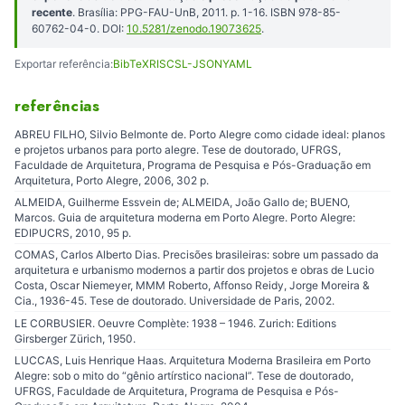
recente
. Brasília: PPG-FAU-UnB, 2011. p. 1-16. ISBN 978-85-
60762-04-0. DOI:
10.5281/zenodo.19073625
.
Exportar referência:
BibTeX
RIS
CSL-JSON
YAML
referências
ABREU FILHO, Silvio Belmonte de. Porto Alegre como cidade ideal: planos
e projetos urbanos para porto alegre. Tese de doutorado, UFRGS,
Faculdade de Arquitetura, Programa de Pesquisa e Pós-Graduação em
Arquitetura, Porto Alegre, 2006, 302 p.
ALMEIDA, Guilherme Essvein de; ALMEIDA, João Gallo de; BUENO,
Marcos. Guia de arquitetura moderna em Porto Alegre. Porto Alegre:
EDIPUCRS, 2010, 95 p.
COMAS, Carlos Alberto Dias. Precisões brasileiras: sobre um passado da
arquitetura e urbanismo modernos a partir dos projetos e obras de Lucio
Costa, Oscar Niemeyer, MMM Roberto, Affonso Reidy, Jorge Moreira &
Cia., 1936-45. Tese de doutorado. Universidade de Paris, 2002.
LE CORBUSIER. Oeuvre Complète: 1938 – 1946. Zurich: Editions
Girsberger Zürich, 1950.
LUCCAS, Luis Henrique Haas. Arquitetura Moderna Brasileira em Porto
Alegre: sob o mito do “gênio artírstico nacional”. Tese de doutorado,
UFRGS, Faculdade de Arquitetura, Programa de Pesquisa e Pós-