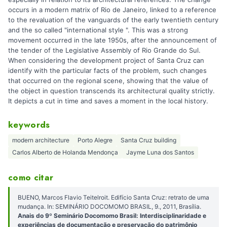
occurs in a modern matrix of Rio de Janeiro, linked to a reference
to the revaluation of the vanguards of the early twentieth century
and the so called "international style ". This was a strong
movement occurred in the late 1950s, after the announcement of
the tender of the Legislative Assembly of Rio Grande do Sul.
When considering the development project of Santa Cruz can
identify with the particular facts of the problem, such changes
that occurred on the regional scene, showing that the value of
the object in question transcends its architectural quality strictly.
It depicts a cut in time and saves a moment in the local history.
keywords
modern architecture
Porto Alegre
Santa Cruz building
Carlos Alberto de Holanda Mendonça
Jayme Luna dos Santos
como citar
BUENO, Marcos Flavio Teitelroit. Edifício Santa Cruz: retrato de uma
mudança. In: SEMINÁRIO DOCOMOMO BRASIL, 9., 2011, Brasília.
Anais do 9º Seminário Docomomo Brasil: Interdisciplinaridade e
experiências de documentação e preservação do patrimônio