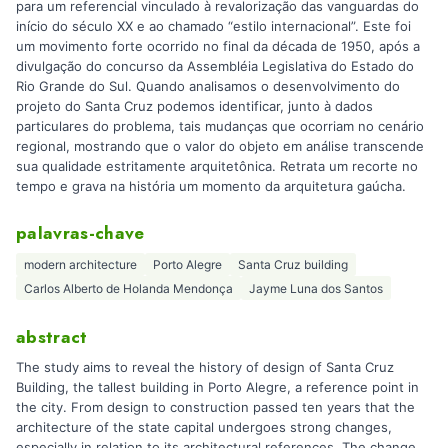
para um referencial vinculado à revalorização das vanguardas do
início do século XX e ao chamado “estilo internacional”. Este foi
um movimento forte ocorrido no final da década de 1950, após a
divulgação do concurso da Assembléia Legislativa do Estado do
Rio Grande do Sul. Quando analisamos o desenvolvimento do
projeto do Santa Cruz podemos identificar, junto à dados
particulares do problema, tais mudanças que ocorriam no cenário
regional, mostrando que o valor do objeto em análise transcende
sua qualidade estritamente arquitetônica. Retrata um recorte no
tempo e grava na história um momento da arquitetura gaúcha.
palavras-chave
modern architecture
Porto Alegre
Santa Cruz building
Carlos Alberto de Holanda Mendonça
Jayme Luna dos Santos
abstract
The study aims to reveal the history of design of Santa Cruz
Building, the tallest building in Porto Alegre, a reference point in
the city. From design to construction passed ten years that the
architecture of the state capital undergoes strong changes,
especially in relation to its architectural references. The change