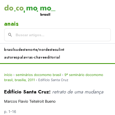
anais
brasil
sudeste
norte/nordeste
sul
int
autores
palavras-chave
editorial
início
›
seminários docomomo brasil
›
9º seminário docomomo
brasil, brasília, 2011
›
Edifício Santa Cruz
Edifício Santa Cruz:
retrato de uma mudança
Marcos Flavio Teitelroit Bueno
p. 1-16