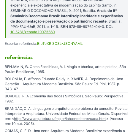
experiência e expectativa de modernização do Espírito Santo. In:
SEMINÁRIO DOCOMOMO BRASIL, 9., 2011, Brasília.
Anais do 9º
Seminário Docomomo Brasil: Interdisciplinaridade e experiências
de documentação e preservação do patrimônio recente
. Brasília:
PPG-FAU-UnB, 2011. p. 1-15. ISBN 978-85-60762-04-0. DOI:
10.5281/zenodo.19073660
.
Exportar referência:
BibTeX
RIS
CSL-JSON
YAML
referências
BENJAMIN, W. Obras Escolhidas, V. I, Magia e técnica, arte e política, São
Paulo: Brasiliense, 1985.
BOLONHA, F. Affonso Eduardo Reidy In. XAVIER, A. Depoimento de Uma
Geração - Arquitetura Moderna Brasileira. São Paulo: Ed. Pini, 1987. p.
343-47
BORDIEU, P. A Economia das trocas Simbólicas. São Paulo: Perspectiva,
1982.
BRANDÃO, C. A. Linguagem e arquitetura: o problema do conceito. Revista
Interpretar a Arquitetura. Universidade Federal de Minas Gerais. Disponível
em: <
http://www.arquitetura.ufmg.br/ia/conceitorevcaca.html
> (Acesso
em: 10 out. 2005).
COMAS, C. E. D. Uma certa Arquitetura Moderna Brasileira: experiência a