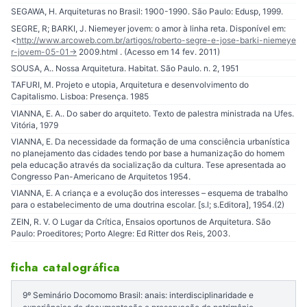
SEGAWA, H. Arquiteturas no Brasil: 1900-1990. São Paulo: Edusp, 1999.
SEGRE, R; BARKI, J. Niemeyer jovem: o amor à linha reta. Disponível em:
<
http://www.arcoweb.com.br/artigos/roberto-segre-e-jose-barki-niemeye
r-jovem-05-01-
> 2009.html . (Acesso em 14 fev. 2011)
SOUSA, A.. Nossa Arquitetura. Habitat. São Paulo. n. 2, 1951
TAFURI, M. Projeto e utopia, Arquitetura e desenvolvimento do
Capitalismo. Lisboa: Presença. 1985
VIANNA, E. A.. Do saber do arquiteto. Texto de palestra ministrada na Ufes.
Vitória, 1979
VIANNA, E. Da necessidade da formação de uma consciência urbanística
no planejamento das cidades tendo por base a humanização do homem
pela educação através da socialização da cultura. Tese apresentada ao
Congresso Pan-Americano de Arquitetos 1954.
VIANNA, E. A criança e a evolução dos interesses – esquema de trabalho
para o estabelecimento de uma doutrina escolar. [s.l; s.Editora], 1954.(2)
ZEIN, R. V. O Lugar da Crítica, Ensaios oportunos de Arquitetura. São
Paulo: Proeditores; Porto Alegre: Ed Ritter dos Reis, 2003.
ficha catalográfica
9º Seminário Docomomo Brasil: anais: interdisciplinaridade e