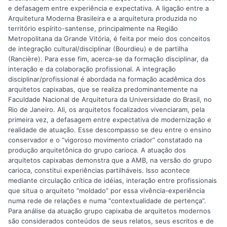
e defasagem entre experiência e expectativa. A ligação entre a
Arquitetura Moderna Brasileira e a arquitetura produzida no
território espírito-santense, principalmente na Região
Metropolitana da Grande Vitória, é feita por meio dos conceitos
de integração cultural/disciplinar (Bourdieu) e de partilha
(Rancière). Para esse fim, acerca-se da formação disciplinar, da
interação e da colaboração profissional. A integração
disciplinar/profissional é abordada na formação acadêmica dos
arquitetos capixabas, que se realiza predominantemente na
Faculdade Nacional de Arquitetura da Universidade do Brasil, no
Rio de Janeiro. Ali, os arquitetos focalizados vivenciaram, pela
primeira vez, a defasagem entre expectativa de modernização e
realidade de atuação. Esse descompasso se deu entre o ensino
conservador e o “vigoroso movimento criador” constatado na
produção arquitetônica do grupo carioca. A atuação dos
arquitetos capixabas demonstra que a AMB, na versão do grupo
carioca, constitui experiências partilháveis. Isso acontece
mediante circulação crítica de idéias, interação entre profissionais
que situa o arquiteto “moldado” por essa vivência-experiência
numa rede de relações e numa “contextualidade de pertença”.
Para análise da atuação grupo capixaba de arquitetos modernos
são considerados conteúdos de seus relatos, seus escritos e de