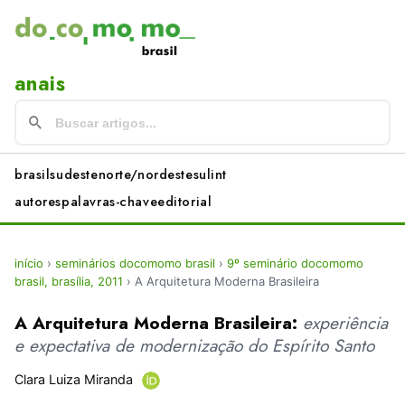
anais
brasil
sudeste
norte/nordeste
sul
int
autores
palavras-chave
editorial
início
›
seminários docomomo brasil
›
9º seminário docomomo
brasil, brasília, 2011
›
A Arquitetura Moderna Brasileira
A Arquitetura Moderna Brasileira:
experiência
e expectativa de modernização do Espírito Santo
Clara Luiza Miranda