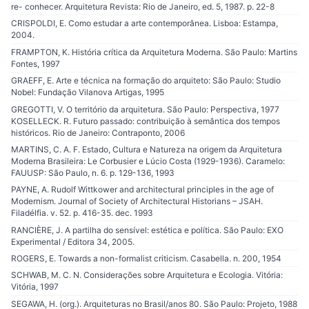
re- conhecer. Arquitetura Revista: Rio de Janeiro, ed. 5, 1987. p. 22-8
CRISPOLDI, E. Como estudar a arte contemporânea. Lisboa: Estampa,
2004.
FRAMPTON, K. História crítica da Arquitetura Moderna. São Paulo: Martins
Fontes, 1997
GRAEFF, E. Arte e técnica na formação do arquiteto: São Paulo: Studio
Nobel: Fundação Vilanova Artigas, 1995
GREGOTTI, V. O território da arquitetura. São Paulo: Perspectiva, 1977
KOSELLECK. R. Futuro passado: contribuição à semântica dos tempos
históricos. Rio de Janeiro: Contraponto, 2006
MARTINS, C. A. F. Estado, Cultura e Natureza na origem da Arquitetura
Moderna Brasileira: Le Corbusier e Lúcio Costa (1929-1936). Caramelo:
FAUUSP: São Paulo, n. 6. p. 129-136, 1993
PAYNE, A. Rudolf Wittkower and architectural principles in the age of
Modernism. Journal of Society of Architectural Historians – JSAH.
Filadélfia. v. 52. p. 416-35. dec. 1993
RANCIÈRE, J. A partilha do sensível: estética e política. São Paulo: EXO
Experimental / Editora 34, 2005.
ROGERS, E. Towards a non-formalist criticism. Casabella. n. 200, 1954
SCHWAB, M. C. N. Considerações sobre Arquitetura e Ecologia. Vitória:
Vitória, 1997
SEGAWA, H. (org.). Arquiteturas no Brasil/anos 80. São Paulo: Projeto, 1988