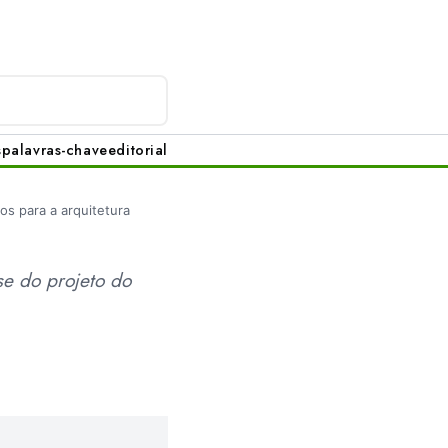
s
palavras-chave
editorial
s para a arquitetura
se do projeto do