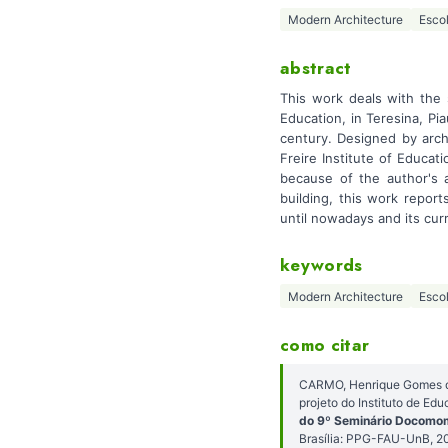
Modern Architecture
Esco
abstract
This work deals with the 
Education, in Teresina, Pi
century. Designed by arch
Freire Institute of Educati
because of the author's a
building, this work report
until nowadays and its cur
keywords
Modern Architecture
Esco
como citar
CARMO, Henrique Gomes do;
projeto do Instituto de E
do 9º Seminário Docomomo
Brasília: PPG-FAU-UnB, 2