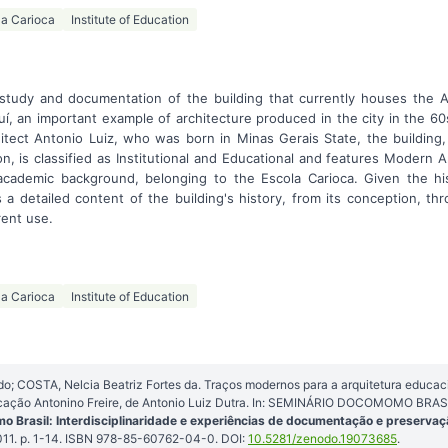
la Carioca
Institute of Education
study and documentation of the building that currently houses the An
auí, an important example of architecture produced in the city in the 6
itect Antonio Luiz, who was born in Minas Gerais State, the building,
on, is classified as Institutional and Educational and features Modern A
cademic background, belonging to the Escola Carioca. Given the his
s a detailed content of the building's history, from its conception, th
rent use.
la Carioca
Institute of Education
 COSTA, Nelcia Beatriz Fortes da. Traços modernos para a arquitetura educaci
ducação Antonino Freire, de Antonio Luiz Dutra. In: SEMINÁRIO DOCOMOMO BRASIL,
 Brasil: Interdisciplinaridade e experiências de documentação e preservaç
011. p. 1-14. ISBN 978-85-60762-04-0. DOI:
10.5281/zenodo.19073685
.