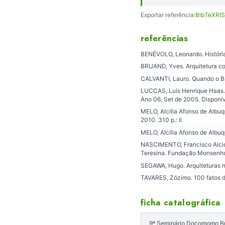
Exportar referência:
BibTeX
RIS
referências
BENÉVOLO, Leonardo. História
BRUAND, Yves. Arquitetura co
CALVANTI, Lauro. Quando o Bra
LUCCAS, Luís Henrique Haas. Ar
Ano 06, Set de 2005. Disponív
MELO, Alcília Afonso de Albuq
2010. 310 p.: il.
MELO, Alcília Afonso de Albuq
NASCIMENTO, Francisco Alcide
Teresina. Fundação Monsenho
SEGAWA, Hugo. Arquiteturas n
TAVARES, Zózimo. 100 fatos do
ficha catalográfica
9º Seminário Docomomo Bras