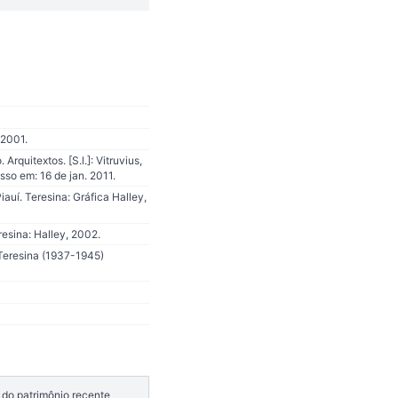
 2001.
quitextos. [S.l.]: Vitruvius,
sso em: 16 de jan. 2011.
uí. Teresina: Gráfica Halley,
esina: Halley, 2002.
Teresina (1937-1945)
 do patrimônio recente