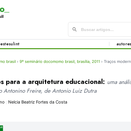
este
sul
int
autore
o brasil
›
9º seminário docomomo brasil, brasília, 2011
›
Traços moderno
s para a arquitetura educacional:
uma análi
o Antonino Freire, de Antonio Luiz Dutra
mo
;
Nelcia Beatriz Fortes da Costa