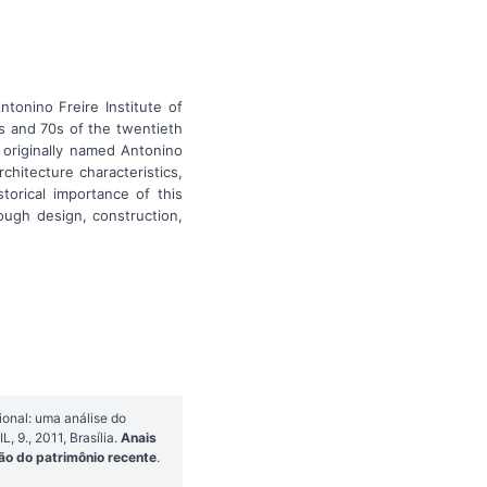
tonino Freire Institute of
0s and 70s of the twentieth
 originally named Antonino
rchitecture characteristics,
torical importance of this
rough design, construction,
onal: uma análise do
 9., 2011, Brasília.
Anais
ão do patrimônio recente
.