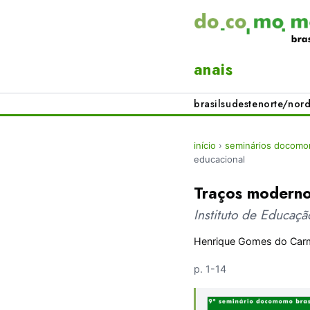
anais
brasil
sudeste
norte/nord
início
›
seminários docomom
educacional
Traços moderno
Instituto de Educaçã
Henrique Gomes do Car
p. 1-14