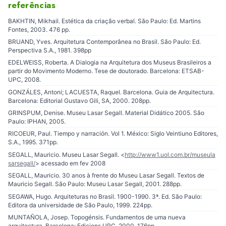
referências
BAKHTIN, Mikhail. Estética da criação verbal. São Paulo: Ed. Martins
Fontes, 2003. 476 pp.
BRUAND, Yves. Arquitetura Contemporânea no Brasil. São Paulo: Ed.
Perspectiva S.A., 1981. 398pp
EDELWEISS, Roberta. A Dialogia na Arquitetura dos Museus Brasileiros a
partir do Movimento Moderno. Tese de doutorado. Barcelona: ETSAB-
UPC, 2008.
GONZÁLES, Antoni; LACUESTA, Raquel. Barcelona. Guia de Arquitectura.
Barcelona: Editorial Gustavo Gili, SA, 2000. 208pp.
GRINSPUM, Denise. Museu Lasar Segall. Material Didático 2005. São
Paulo: IPHAN, 2005.
RICOEUR, Paul. Tiempo y narración. Vol 1. México: Siglo Veintiuno Editores,
S.A., 1995. 371pp.
SEGALL, Mauricio. Museu Lasar Segall. <
http://www1.uol.com.br/museula
sarsegall/
> acessado em fev 2008
SEGALL, Mauricio. 30 anos à frente do Museu Lasar Segall. Textos de
Mauricio Segall. São Paulo: Museu Lasar Segall, 2001. 288pp.
SEGAWA, Hugo. Arquiteturas no Brasil. 1900-1990. 3ª. Ed. São Paulo:
Editora da universidade de São Paulo, 1999. 224pp.
MUNTAÑOLA, Josep. Topogénsis. Fundamentos de uma nueva
arquitectura. Barcelona: Edicions UPC, 2000. 176pp.