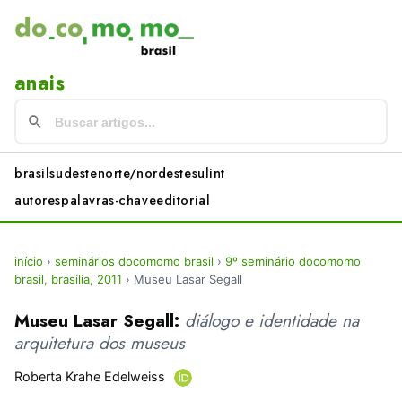
anais
brasil
sudeste
norte/nordeste
sul
int
autores
palavras-chave
editorial
início
›
seminários docomomo brasil
›
9º seminário docomomo
brasil, brasília, 2011
›
Museu Lasar Segall
Museu Lasar Segall:
diálogo e identidade na
arquitetura dos museus
Roberta Krahe Edelweiss