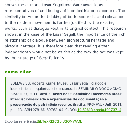
shows the authors, Lasar Segall and Warchawchik, as
representatives of an ideology of identical historical context. The
similarity between the thinking of both modernist and relevance
to the modern movement is further justified by the existing
works, such as dialogue kept in its original context. This research
shows, in the case of the Lasar Segall, the importance of the rich
relationship of dialogue between architectural heritsge and
pictorial heritage. It is therefore clear that reading either
independently would not be as rich as the way the set was kept
by the strategy of Segall’s family.
como citar
EDELWEISS, Roberta Krahe. Museu Lasar Segall: diálogo e
identidade na arquitetura dos museus. In: SEMINÁRIO DOCOMOMO
BRASIL, 9., 2011, Brasília.
Anais do 9º Seminário Docomomo Brasil:
Interdisciplinaridade e experiências de documentação e
preservação do patrimônio recente
. Brasília: PPG-FAU-UnB, 2011.
p. 1-13. ISBN 978-85-60762-04-0. DOI:
10.5281/zenodo.19073714
.
Exportar referência:
BibTeX
RIS
CSL-JSON
YAML