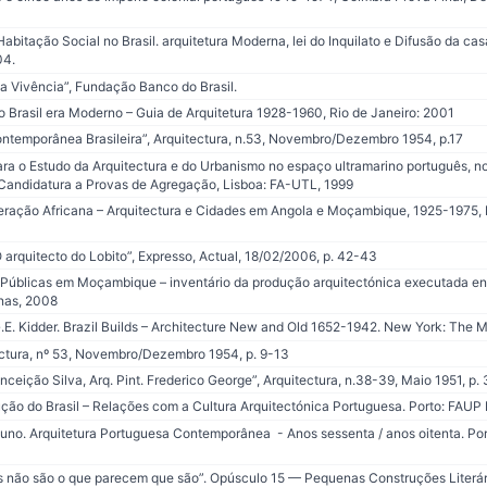
bitação Social no Brasil. arquitetura Moderna, lei do Inquilato e Difusão da cas
04.
a Vivência”, Fundação Banco do Brasil.
Brasil era Moderno – Guia de Arquitetura 1928-1960, Rio de Janeiro: 2001
ontemporânea Brasileira”, Arquitectura, n.53, Novembro/Dezembro 1954, p.17
 o Estudo da Arquitectura e do Urbanismo no espaço ultramarino português, no
Candidatura a Provas de Agregação, Lisboa: FA-UTL, 1999
ção Africana – Arquitectura e Cidades em Angola e Moçambique, 1925-1975, Li
rquitecto do Lobito”, Expresso, Actual, 18/02/2006, p. 42-43
 Públicas em Moçambique – inventário da produção arquitectónica executada ent
onas, 2008
.E. Kidder. Brazil Builds – Architecture New and Old 1652-1942. New York: The 
tectura, nº 53, Novembro/Dezembro 1954, p. 9-13
Conceição Silva, Arq. Pint. Frederico George”, Arquitectura, n.38-39, Maio 1951, p.
ção do Brasil – Relações com a Cultura Arquitectónica Portuguesa. Porto: FAUP
. Arquitetura Portuguesa Contemporânea - Anos sessenta / anos oitenta. Port
s não são o que parecem que são”. Opúsculo 15 — Pequenas Construções Literária