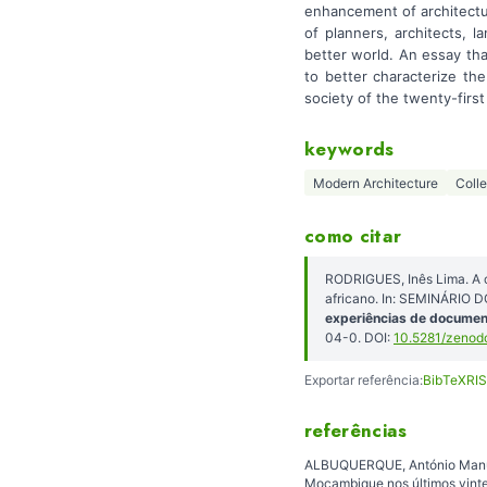
enhancement of architectur
of planners, architects, 
better world. An essay tha
to better characterize th
society of the twenty-first
keywords
Modern Architecture
Coll
como citar
RODRIGUES, Inês Lima. A ca
africano. In: SEMINÁRIO 
experiências de documen
04-0. DOI:
10.5281/zenod
Exportar referência:
BibTeX
RIS
referências
ALBUQUERQUE, António Manuel
Moçambique nos últimos vinte