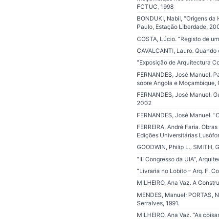
FCTUC, 1998
BONDUKI, Nabil, “Origens da Ha
Paulo, Estação Liberdade, 20
COSTA, Lúcio. “Registo de um
CAVALCANTI, Lauro. Quando o 
“Exposição de Arquitectura C
FERNANDES, José Manuel. Para
sobre Angola e Moçambique, 
FERNANDES, José Manuel. Gera
2002
FERNANDES, José Manuel. “O a
FERREIRA, André Faria. Obras
Edições Universitárias Lusóf
GOODWIN, Philip L., SMITH, G
“III Congresso da UIA”, Arqui
“Livraria no Lobito – Arq. F. 
MILHEIRO, Ana Vaz. A Constru
MENDES, Manuel; PORTAS, Nuno
Serralves, 1991.
MILHEIRO, Ana Vaz. “As coisa