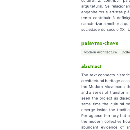
cultural; 2) contribuir p
arquitetural. Se relacion
engenheiros e artistas p
tenta contribuir à defi
caracterizar a melhor arqu
sociedade do século XXI. 
palavras-chave
Modern Architecture
Coll
abstract
The text connects histori
architectural heritage acc
the Modern Movement: the 
and a series of transformi
seen the project as diale
same time the cultural m
emerge inside the traditio
Portuguese territory but a
the modern collective hous
abundant evidence of an 