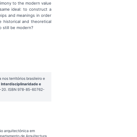
stimony to the modern value
same ideal: to construct a
ships and meanings in order
historical and theoretical
o still be modern?
os territórios brasileiro e
Interdisciplinaridade e
 1-20. ISBN 978-85-60762-
o arquitectónica em
epartamento de Arquitectura