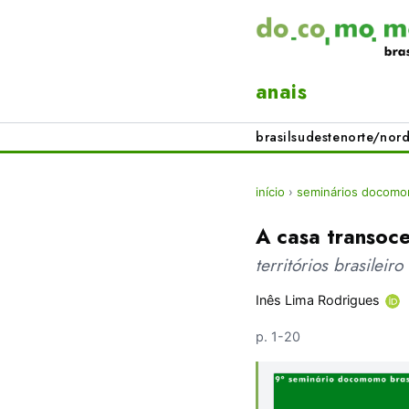
anais
brasil
sudeste
norte/nord
início
›
seminários docomom
A casa transoc
territórios brasileiro
Inês Lima Rodrigues
p. 1-20