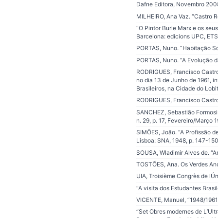
Dafne Editora, Novembro 200
MILHEIRO, Ana Vaz. “Castro Rod
“O Pintor Burle Marx e os seus
Barcelona: edicions UPC, ET
PORTAS, Nuno. “Habitação Soci
PORTAS, Nuno. “A Evolução da 
RODRIGUES, Francisco Castro. 
no dia 13 de Junho de 1961, i
Brasileiros, na Cidade do Lobi
RODRIGUES, Francisco Castro.
SANCHEZ, Sebastião Formosinho
n. 29, p. 17, Fevereiro/Março 
SIMÕES, João. “A Profissão de 
Lisboa: SNA, 1948, p. 147-15
SOUSA, Wladimir Alves de. “A
TOSTÕES, Ana. Os Verdes Anos
UIA, Troisième Congrès de lÚni
“A visita dos Estudantes Brasil
VICENTE, Manuel, “1948/1961 E
“Set Obres modernes de L’Ult