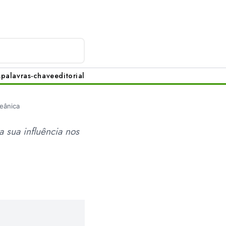
s
palavras-chave
editorial
eânica
 sua influência nos