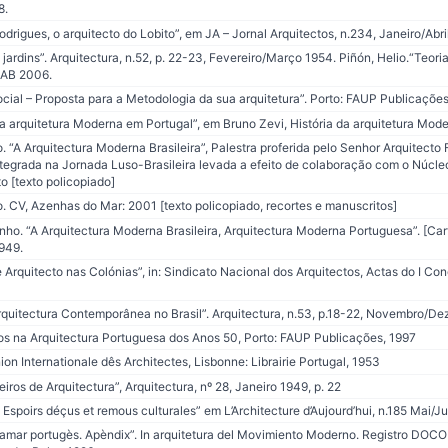
8.
rigues, o arquitecto do Lobito”, em JA – Jornal Arquitectos, n.234, Janeiro/Abri
 jardins”. Arquitectura, n.52, p. 22-23, Fevereiro/Março 1954. Piñón, Helio.“Teori
SAB 2006.
al – Proposta para a Metodologia da sua arquitetura”. Porto: FAUP Publicações,
arquitetura Moderna em Portugal”, em Bruno Zevi, História da arquitetura Moder
“A Arquitectura Moderna Brasileira”, Palestra proferida pelo Senhor Arquitecto 
ntegrada na Jornada Luso-Brasileira levada a efeito de colaboração com o Núcl
to [texto policopiado]
 CV, Azenhas do Mar: 2001 [texto policopiado, recortes e manuscritos]
. “A Arquitectura Moderna Brasileira, Arquitectura Moderna Portuguesa”. [Carta
1949.
Arquitecto nas Colónias”, in: Sindicato Nacional dos Arquitectos, Actas do I Con
0
rquitectura Contemporânea no Brasil”. Arquitectura, n.53, p.18-22, Novembro/D
 na Arquitectura Portuguesa dos Anos 50, Porto: FAUP Publicações, 1997
on Internationale dês Architectes, Lisbonne: Librairie Portugal, 1953
eiros de Arquitectura”, Arquitectura, nº 28, Janeiro 1949, p. 22
spoirs déçus et remous culturales” em L’Architecture d’Aujourd’hui, n.185 Mai/J
ramar portugès. Apèndix”. In arquitetura del Movimiento Moderno. Registro DOC