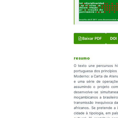
Baixar PDF
DOI
resumo
O texto une percursos his
portuguesa dos princípios
Moderno: a Carta de Atenas
e uma série de operações
assumindo o projeto como
desenvolve-se simultane
moçambicanos a brasileir
transmissão inequívoca da
africanos. Se pretende a 
cidade à tipologia, em pa