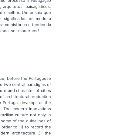
como processo investigação
arquitetos, paisagísticos,
ndo melhor. Um ensaio que
e significados de modo a
arco histórico e teórico da
ainda, ser modernos?
que, before the Portuguese
he two central paradigms of
re and character of cities
of architectural production
n Portugal develops at the
s. The modern innovations
azilian culture not only in
w some of the guidelines of
 order to: 1) to record the
odern architecture 3) the