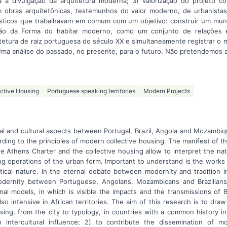
ara a divulgação da arquitetura moderna; 3) valorização do projeto 
am obras arquitetônicas, testemunhos do valor moderno, de urbanistas, 
lásticos que trabalhavam em comum com um objetivo: construir um mu
nição da Forma do habitar moderno, como um conjunto de relações 
itetura de raiz portuguesa do século XX e simultaneamente registrar o m
Uma análise do passado, no presente, para o futuro. Não pretendemos 
ective Housing
Portuguese speaking territories
Modern Projects
cal and cultural aspects between Portugal, Brazil, Angola and Mozambi
ording to the principles of modern collective housing. The manifest of t
Athens Charter and the collective housing allow to interpret the natu
ng operations of the urban form. Important to understand is the works 
ctical nature. In the eternal debate between modernity and tradition i
odernity between Portuguese, Angolans, Mozambicans and Brazilian
nal models, in which is visible the impacts and the transmissions of Br
lso intensive in African territories. The aim of this research is to dra
ing, from the city to typology, in countries with a common history in
intercultural influence; 2) to contribute the dissemination of m