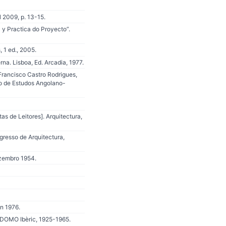
l 2009, p. 13-15.
a y Practica do Proyecto”.
 1 ed., 2005.
na. Lisboa, Ed. Arcadia, 1977.
Francisco Castro Rodrigues,
eo de Estudos Angolano-
s de Leitores]. Arquitectura,
gresso de Arquitectura,
ezembro 1954.
un 1976.
ODOMO Ibèric, 1925-1965.