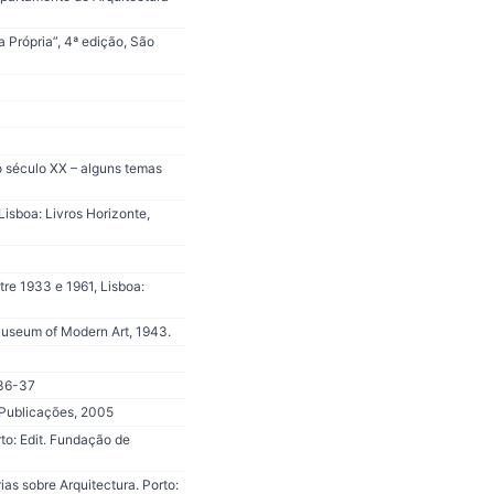
a Própria”, 4ª edição, São
 século XX – alguns temas
sboa: Livros Horizonte,
re 1933 e 1961, Lisboa:
Museum of Modern Art, 1943.
 36-37
 Publicações, 2005
o: Edit. Fundação de
s sobre Arquitectura. Porto: