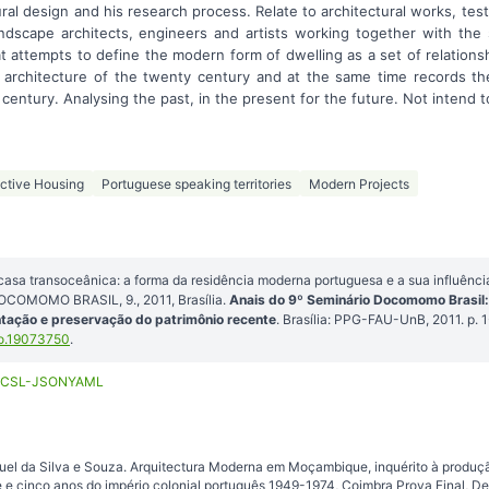
al design and his research process. Relate to architectural works, te
landscape architects, engineers and artists working together with the 
t attempts to define the modern form of dwelling as a set of relation
e architecture of the twenty century and at the same time records the 
 century. Analysing the past, in the present for the future. Not intend t
ective Housing
Portuguese speaking territories
Modern Projects
sa transoceânica: a forma da residência moderna portuguesa e a sua influência n
DOCOMOMO BRASIL, 9., 2011, Brasília.
Anais do 9º Seminário Docomomo Brasil: 
tação e preservação do patrimônio recente
. Brasília: PPG-FAU-UnB, 2011. p.
o.19073750
.
CSL-JSON
YAML
 da Silva e Souza. Arquitectura Moderna em Moçambique, inquérito à produçã
 e cinco anos do império colonial português 1949-1974, Coimbra Prova Final, D