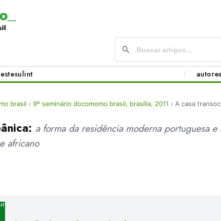
este
sul
int
autore
o brasil
›
9º seminário docomomo brasil, brasília, 2011
›
A casa transoc
eânica:
a forma da residência moderna portuguesa e a
 e africano