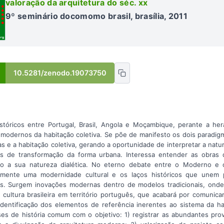
valoração da arquitetura do séc. xx
9º seminário docomomo brasil, brasília, 2011
10.5281/zenodo.19073750
tóricos entre Portugal, Brasil, Angola e Moçambique, perante a hera
 modernos da habitação coletiva. Se põe de manifesto os dois paradi
 e a habitação coletiva, gerando a oportunidade de interpretar a natu
 de transformação da forma urbana. Interessa entender as obras d
 a sua natureza dialética. No eterno debate entre o Moderno e o 
amente uma modernidade cultural e os laços históricos que unem 
os. Surgem inovações modernas dentro de modelos tradicionais, onde 
 cultura brasileira em território português, que acabará por comunica
identificação dos elementos de referência inerentes ao sistema da 
íses de história comum com o objetivo: 1) registrar as abundantes prov