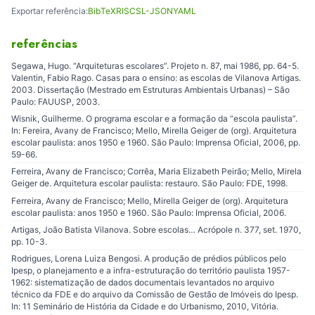
Exportar referência:
BibTeX
RIS
CSL-JSON
YAML
referências
Segawa, Hugo. “Arquiteturas escolares”. Projeto n. 87, mai 1986, pp. 64-5.
Valentin, Fabio Rago. Casas para o ensino: as escolas de Vilanova Artigas.
2003. Dissertação (Mestrado em Estruturas Ambientais Urbanas) – São
Paulo: FAUUSP, 2003.
Wisnik, Guilherme. O programa escolar e a formação da “escola paulista”.
In: Fereira, Avany de Francisco; Mello, Mirella Geiger de (org). Arquitetura
escolar paulista: anos 1950 e 1960. São Paulo: Imprensa Oficial, 2006, pp.
59-66.
Ferreira, Avany de Francisco; Corrêa, Maria Elizabeth Peirão; Mello, Mirela
Geiger de. Arquitetura escolar paulista: restauro. São Paulo: FDE, 1998.
Ferreira, Avany de Francisco; Mello, Mirella Geiger de (org). Arquitetura
escolar paulista: anos 1950 e 1960. São Paulo: Imprensa Oficial, 2006.
Artigas, João Batista Vilanova. Sobre escolas… Acrópole n. 377, set. 1970,
pp. 10-3.
Rodrigues, Lorena Luiza Bengosi. A produção de prédios públicos pelo
Ipesp, o planejamento e a infra-estruturação do território paulista 1957-
1962: sistematização de dados documentais levantados no arquivo
técnico da FDE e do arquivo da Comissão de Gestão de Imóveis do Ipesp.
In: 11 Seminário de História da Cidade e do Urbanismo, 2010, Vitória.