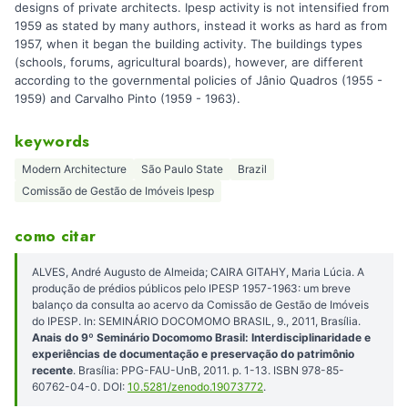
designs of private architects. Ipesp activity is not intensified from
1959 as stated by many authors, instead it works as hard as from
1957, when it began the building activity. The buildings types
(schools, forums, agricultural boards), however, are different
according to the governmental policies of Jânio Quadros (1955 -
1959) and Carvalho Pinto (1959 - 1963).
keywords
Modern Architecture
São Paulo State
Brazil
Comissão de Gestão de Imóveis Ipesp
como citar
ALVES, André Augusto de Almeida; CAIRA GITAHY, Maria Lúcia. A
produção de prédios públicos pelo IPESP 1957-1963: um breve
balanço da consulta ao acervo da Comissão de Gestão de Imóveis
do IPESP. In: SEMINÁRIO DOCOMOMO BRASIL, 9., 2011, Brasília.
Anais do 9º Seminário Docomomo Brasil: Interdisciplinaridade e
experiências de documentação e preservação do patrimônio
recente
. Brasília: PPG-FAU-UnB, 2011. p. 1-13. ISBN 978-85-
60762-04-0. DOI:
10.5281/zenodo.19073772
.