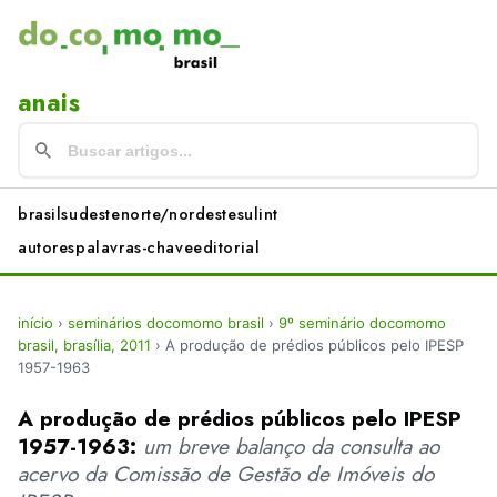
anais
brasil
sudeste
norte/nordeste
sul
int
autores
palavras-chave
editorial
início
›
seminários docomomo brasil
›
9º seminário docomomo
brasil, brasília, 2011
›
A produção de prédios públicos pelo IPESP
1957-1963
A produção de prédios públicos pelo IPESP
1957-1963:
um breve balanço da consulta ao
acervo da Comissão de Gestão de Imóveis do