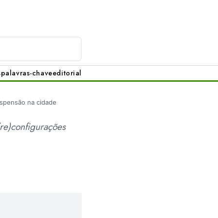
s
palavras-chave
editorial
spensão na cidade
re)configurações