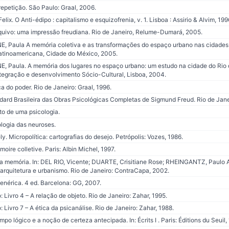
repetição. São Paulo: Graal, 2006.
ix. O Anti-édipo : capitalismo e esquizofrenia, v. 1. Lisboa : Assirio & Alvim, 199
uivo: uma impressão freudiana. Rio de Janeiro, Relume-Dumará, 2005.
E, Paula A memória coletiva e as transformações do espaço urbano nas cidades l
latinoamericana, Cidade do México, 2005.
, Paula. A memória dos lugares no espaço urbano: um estudo na cidade do Rio de 
ntegração e desenvolvimento Sócio-Cultural, Lisboa, 2004.
 do poder. Rio de Janeiro: Graal, 1996.
ard Brasileira das Obras Psicológicas Completas de Sigmund Freud. Rio de Jane
to de uma psicologia.
logia das neuroses.
. Micropolítica: cartografias do desejo. Petrópolis: Vozes, 1986.
re colletive. Paris: Albin Michel, 1997.
a memória. In: DEL RIO, Vicente; DUARTE, Crisitiane Rose; RHEINGANTZ, Paulo A
 arquitetura e urbanismo. Rio de Janeiro: ContraCapa, 2002.
érica. 4 ed. Barcelona: GG, 2007.
Livro 4 – A relação de objeto. Rio de Janeiro: Zahar, 1995.
ivro 7 – A ética da psicanálise. Rio de Janeiro: Zahar, 1988.
o lógico e a noção de certeza antecipada. In: Écrits I . Paris: Éditions du Seuil,