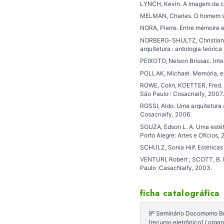
LYNCH, Kevin. A imagem da ci
MELMAN, Charles. O homem sem
NORA, Pierre. Entre mémoire et 
NORBERG-SHULTZ, Christian. O
arquitetura : antologia teóric
PEIXOTO, Nelson Brissac. Int
POLLAK, Michael. Memória, esq
ROWE, Colin; KOETTER, Fred. 
São Paulo : Cosacnaify, 2007.
ROSSI, Aldo. Uma arquitetura 
Cosacnaify, 2006.
SOUZA, Edson L. A. Uma estéti
Porto Alegre: Artes e Ofícios, 
SCHULZ, Sonia Hilf. Estéticas
VENTURI, Robert ; SCOTT, B. 
Paulo :CasacNaify, 2003.
ficha catalográfica
9º Seminário Docomomo Bras
[recurso eletrônico] / org