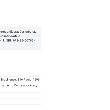
(re)configurações urbanas.
iplinaridade e
 1-11. ISBN 978-85-60762-
a Brasiliense, São Paulo, 1996.
 Pensamento Contemporâneo,