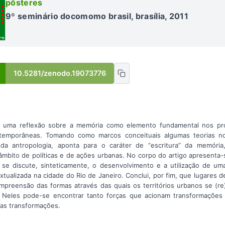
pôsteres
9º seminário docomomo brasil, brasília, 2011
10.5281/zenodo.19073776
e uma reflexão sobre a memória como elemento fundamental nos pr
ntemporâneas. Tomando como marcos conceituais algumas teorias no
e da antropologia, aponta para o caráter de “escritura” da memóri
 âmbito de políticas e de ações urbanas. No corpo do artigo apresenta-s
e discute, sinteticamente, o desenvolvimento e a utilização de um
xtualizada na cidade do Rio de Janeiro. Conclui, por fim, que lugares 
ompreensão das formas através das quais os territórios urbanos se (r
Neles pode-se encontrar tanto forças que acionam transformações 
tas transformações.