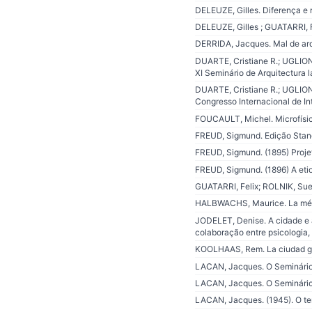
DELEUZE, Gilles. Diferença e 
DELEUZE, Gilles ; GUATARRI, Fel
DERRIDA, Jacques. Mal de arq
DUARTE, Cristiane R.; UGLION
XI Seminário de Arquitectura 
DUARTE, Cristiane R.; UGLIONE
Congresso Internacional de I
FOUCAULT, Michel. Microfísica
FREUD, Sigmund. Edição Stand
FREUD, Sigmund. (1895) Proje
FREUD, Sigmund. (1896) A etio
GUATARRI, Felix; ROLNIK, Suely
HALBWACHS, Maurice. La mémoi
JODELET, Denise. A cidade e 
colaboração entre psicologia,
KOOLHAAS, Rem. La ciudad gen
LACAN, Jacques. O Seminário: 
LACAN, Jacques. O Seminário: L
LACAN, Jacques. (1945). O temp