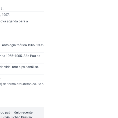
03.
, 1997.
nova agenda para a
 antologia teórica 1965-1995.
rica 1965-1995. São Paulo :
 vida: arte e psicanálise.
.
) da forma arquitetônica. São
 do patrimônio recente
ylvia Ficher. Brasília: