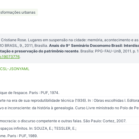
nsformações urbanas
ristiane Rose. Lugares em suspensão na cidade: memória, acontecimento e as 
RASIL, 9., 2011, Brasília.
Anais do 9º Seminário Docomomo Brasil: Interdisc
tação e preservação do patrimônio recente
. Brasília: PPG-FAU-UnB, 2011. p.
o.19073776
.
CSL-JSON
YAML
e de l’espace. Paris : PUF, 1974.
te na era de sua reprodutibilidade técnica (1936). In : Obras escolhidas I. Editor
vo e inconsciente: da história à genealogia. Curso Livre ministrado no Polo de
mocracia: o discurso competente e outras falas. São Paulo: Cortez, 2007.
spaços infinitos. In: SOUZA, E.; TESSLER, E.;
me. Paris : PUF, 1989.