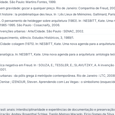
dade. São Paulo: Martins Fontes, 1999.
 gravidade: gozar a qualquer preço. Rio de Janeiro: Companhia de Freud, 20
histoire : la problématique des lieux. In : Lês Lieux de Mémoires. Gallimard, Paris
 pensamento de heidegger sobre arquitetura (1983). In : NESBITT, Kate. Uma 
a 1965-1995. São Paulo : Cosacnaify, 2006.
ervenções urbanas : Arte/Cidade. São Paulo : SENAC, 2002.
uecimento, silêncio. Estudos Históricos, 3, 1989/1.
Cidade-colagem (1975). In: NESBITT, Kate. Uma nova agenda para a arquitetura :
analógica. In: NESBITT, Kate. Uma nova agenda para a arquitetura: antologia teó
ca negativa em Freud. In : SOUZA, E.; TESSLER, E.; SLAVUTZKY, A. A invenção da
2001.
 urbanas : da pólis grega á metrópole contemporânea. Rio de Janeiro : LTC, 2008
Denise ; IZENOUR, Steven. Aprendendo com Las Vegas : o simbolismo (esquecido
il: anais: interdisciplinaridade e experiências de documentação e preservação
anização: Andrey Rosenthal Schlee, Danilo Matoso Macedo, Elcio Gomes da Silva, S