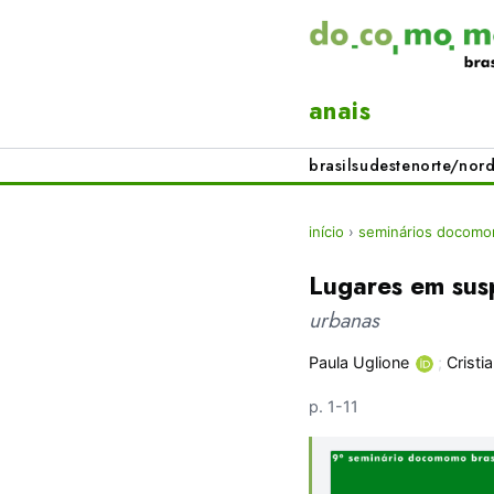
anais
brasil
sudeste
norte/nord
início
›
seminários docomom
Lugares em sus
urbanas
Paula Uglione
;
Cristi
p. 1-11