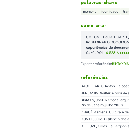
palavras-chave
memória
identidade
tra
como citar
UGLIONE, Paula; DUARTE, C
In: SEMINÁRIO DOCOMOMO B
experiências de documen
04-0. DOI:
10.5281/zenod
Exportar referência:
BibTeX
RIS
referências
BACHELARD, Gaston. La poétiqu
BENJAMIN, Walter. A obra de ar
BIRMAN, Joel. Memória, arqui
Rio de Janeiro, julho 2008.
CHAUÍ, Marilena. Cultura e de
CONTE, Júlio. O silêncio dos e
DELEUZE, Gilles. Le Bergsonis