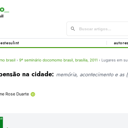
este
sul
int
autore
o brasil
›
9º seminário docomomo brasil, brasília, 2011
›
Lugares em su
pensão na cidade:
memória, acontecimento e as (
ane Rose Duarte