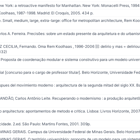
 York: a retroactive manifesto for Manhattan. New York: Monacelli Press, 1994.
haas, 1987-1998. Madrid: El Croquis, 2005. 434 p.
mall, medium, large, extra-large: office for metropolitan architecture, Rem K
 A. Ferreira. Precisões: sobre um estado presente da arquitetura e do urbanis
CECILIA, Fernando. Oma Rem Koolhaas , 1996-2006 [I]: delirio y mas = deliriou
132)
. Proposta de coordenação modular e sistema construtivo para um modelo univer
 [concurso para o cargo de professor titular]. Belo Horizonte, Universidade Fed
es del movimiento moderno : arquitectura de la segunda mitad del siglo XX. Bar
ANDÃO, Carlos Antônio Leite. Recuperando o modernismo : a produção arquite
rquitectura: apontamentos de metodo e critica. Lisboa: Livros Horizonte, 2007 
cidade. 2.ed. São Paulo: Martins Fontes, 2001. 309p.
AS GERAIS. Campus da Universidade Federal de Minas Gerais. Belo Horizonte:
S GERAIS. O território universitário: proposta de um modelo para um sistema 