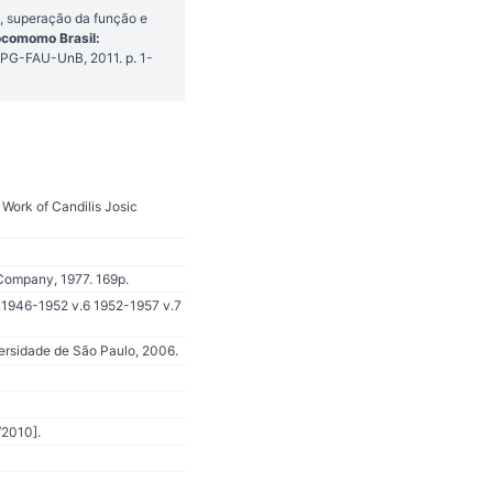
o, superação da função e
ocomomo Brasil:
: PPG-FAU-UnB, 2011. p. 1-
Work of Candilis Josic
 Company, 1977. 169p.
 1946-1952 v.6 1952-1957 v.7
versidade de São Paulo, 2006.
/2010].