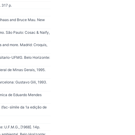
 317 p.
oolhaas and Bruce Mau. New
mo. São Paulo: Cosac & Naify,
s and more. Madrid: Croquis,
sitario-UFMG. Belo Horizonte:
eral de Minas Gerais, 1995.
celona: Gustavo Gili, 1993.
tônica de Eduardo Mendes
(fac-símile da 1a edição de
 U.F.M.G., [1968]. 14p.
ambiental. Belo Horizonte: