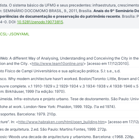
tista. O sistema básico da UFMG e seus precedentes: infraestrutura, cresciment
In: SEMINÁRIO DOCOMOMO BRASIL, 9., 2011, Brasília.
Anais do 9º Seminário D
experiências de documentação e preservação do patrimônio recente
. Brasília
4-0. DOI:
10.5281/zenodo.19073815
.
CSL-JSON
YAML
: A different Way of Analysing, Understanding and Conceiving the City in the 
ion and the City. <
http://www.team10online.org/
> [acesso em 17/12/2010].
 Físico de Campi Universitários e sua aplicação prática. S.l: s.e., s.d.
asco. Why modern architecture hasn’t worked. Boston/Toronto: Little, Brown and
euvre complete. v.1 1910-1929 v.2 1929-1934 v.3 1934-1938 v.4 1938-1946 v.5
m: Birkhäuser, 1999 (1a edição: 1970).
Almeida. Infra-estrutura e projeto urbano. Tese de doutoramento. São Paulo: Uni
Rohe at work. London-New York: Phaidon, 1999. 192p. (1a ed 1974).
soportes. Barcelona: 1979. 210p.
ure”. In: <
http://www.habraken.com/html/open_building.htm
> [acesso em 17/12
de arquitetura. 2.ed. São Paulo: Martins Fontes, 1999. 272p.
osic-Woods una decada de arquitectura y urbanismo. Barcelona: c1968. 226p.