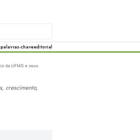
s
palavras-chave
editorial
ico da UFMG e seus
ra, crescimento,