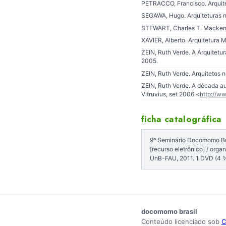
PETRACCO, Francisco. Arquite
SEGAWA, Hugo. Arquiteturas n
STEWART, Charles T. Mackenzi
XAVIER, Alberto. Arquitetura M
ZEIN, Ruth Verde. A Arquitetu
2005.
ZEIN, Ruth Verde. Arquitetos n
ZEIN, Ruth Verde. A década au
Vitruvius, set 2006 <
http://ww
ficha catalográfica
9º Seminário Docomomo Bras
[recurso eletrônico] / org
UnB-FAU, 2011. 1 DVD (4 
docomomo brasil
Conteúdo licenciado sob
C