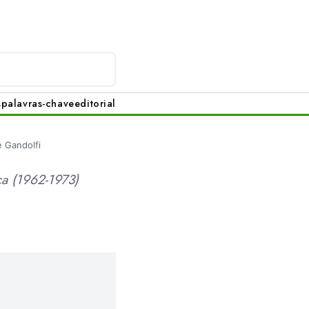
s
palavras-chave
editorial
e Gandolfi
ca (1962-1973)