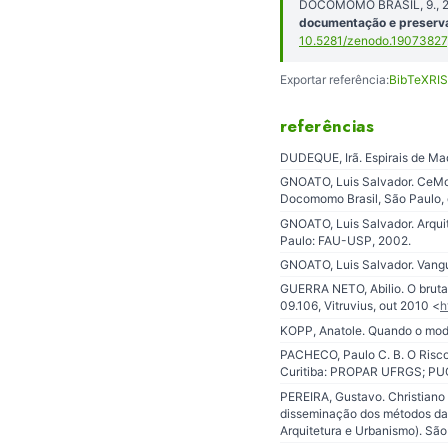
DOCOMOMO BRASIL, 9., 201
documentação e preserva
10.5281/zenodo.19073827
Exportar referência:
BibTeX
RIS
referências
DUDEQUE, Irã. Espirais de Made
GNOATO, Luis Salvador. CeMoM
Docomomo Brasil, São Paulo, 
GNOATO, Luis Salvador. Arqui
Paulo: FAU-USP, 2002.
GNOATO, Luis Salvador. Vangu
GUERRA NETO, Abilio. O brutal
09.106, Vitruvius, out 2010 <
h
KOPP, Anatole. Quando o mode
PACHECO, Paulo C. B. O Risco
Curitiba: PROPAR UFRGS; PU
PEREIRA, Gustavo. Christiano
disseminação dos métodos da 
Arquitetura e Urbanismo). Sã