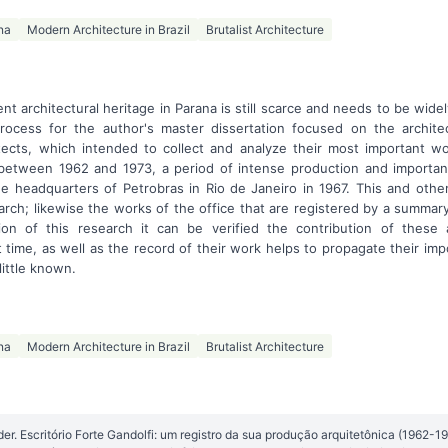
na
Modern Architecture in Brazil
Brutalist Architecture
t architectural heritage in Parana is still scarce and needs to be wide
rocess for the author's master dissertation focused on the architec
tects, which intended to collect and analyze their most important wo
a between 1962 and 1973, a period of intense production and importan
he headquarters of Petrobras in Rio de Janeiro in 1967. This and othe
earch; likewise the works of the office that are registered by a summary
on of this research it can be verified the contribution of these a
t time, as well as the record of their work helps to propagate their imp
little known.
na
Modern Architecture in Brazil
Brutalist Architecture
. Escritório Forte Gandolfi: um registro da sua produção arquitetônica (1962-1