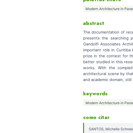
Modern Architecture in Para
abstract
The documentation of recen
presents the searching p
Gandolfi Associates Archi
important role in Curitib
prize in the contest for t
better studied in this res
works. With the completi
architectural scene by tha
and academic domain, still 
keywords
Modern Architecture in Para
como citar
SANTOS, Michelle Schneider