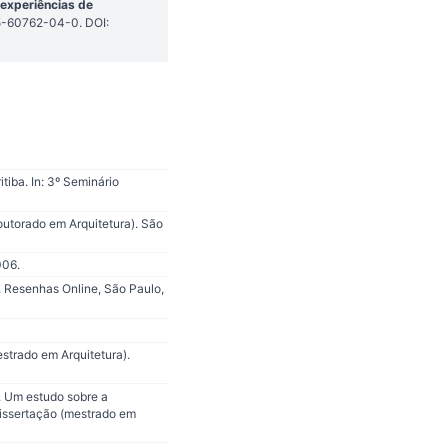
 experiências de
85-60762-04-0. DOI:
iba. In: 3º Seminário
utorado em Arquitetura). São
006.
i. Resenhas Online, São Paulo,
strado em Arquitetura).
. Um estudo sobre a
Dissertação (mestrado em