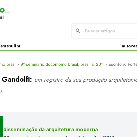
este
sul
int
autore
o brasil
›
9º seminário docomomo brasil, brasília, 2011
›
Escritório Fort
e Gandolfi:
um registro da sua produção arquitetôni
os
disseminação da arquitetura moderna