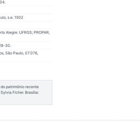
004.
lo, s.e. 1932
 Porto Alegre: UFRGS; PROPAR,
 28-30.
os, São Paulo, 07.076,
 do patrimônio recente
ylvia Ficher. Brasília: