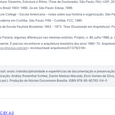
tura: Desenho, Estrutura e Ritmo. (Tese de Doutorado). São Paulo: FAU-USP, 2
o Brasil 1900-1990. 2a ed. São Paulo: Edusp, 1999.
e College – Escola Americana – notas sobre sua história e organização. São Pau
oderna em Curitiba. São Paulo: PINI – Curitiba: FCC, 1985.
ra da Escola Paulista Brutalista: 1953 - 1973. Tese (Doutorado em Arquitetura).
o Paraná, algumas diferenças nas mesmas estórias. Projeto, n. 89, julho 1986, p.
sente. É preciso reconhecer a arquitetura brasileira dos anos 1960-70. Arquitext
w.vitruvius.com.br/
> revistas/read/ arquitextos/07.076/318>.
il: anais: interdisciplinaridade e experiências de documentação e preservação
anização: Andrey Rosenthal Schlee, Danilo Matoso Macedo, Elcio Gomes da Silva, S
¾ pol.). Produção do Núcleo Docomomo Brasília. ISBN 978-85-60762-04-0
C BY 4.0