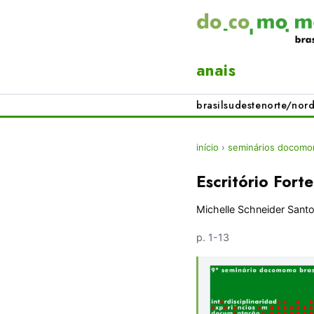
anais
brasil
sudeste
norte/nord
início
›
seminários docomom
Escritório Fort
Michelle Schneider Sant
p. 1-13