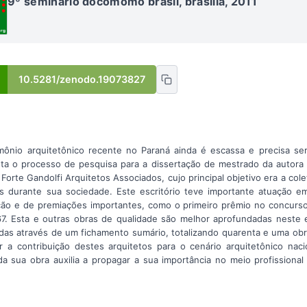
9º seminário docomomo brasil, brasília, 2011
10.5281/zenodo.19073827
ônio arquitetônico recente no Paraná ainda é escassa e precisa se
nta o processo de pesquisa para a dissertação de mestrado da autor
 Forte Gandolfi Arquitetos Associados, cujo principal objetivo era a col
s durante sua sociedade. Este escritório teve importante atuação e
ção e de premiações importantes, como o primeiro prêmio no concurso
67. Esta e outras obras de qualidade são melhor aprofundadas neste 
radas através de um fichamento sumário, totalizando quarenta e uma ob
r a contribuição destes arquitetos para o cenário arquitetônico na
 sua obra auxilia a propagar a sua importância no meio profissiona