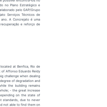
e possível encontrá-los no
do no Plano Estratégico e
 elaborado pelo GAP/Grupo
jato Serviços Técnicos de
 ano. A Concrejato é uma
recuperação e reforço de
located at Benfica, Rio de
ct of Affonso Eduardo Reidy
big challenge when dealing
h degree of degradation and
hile the building remains
whole; - the great increase
 depending on the state of
nt standards, due to never
nd not able to find them on