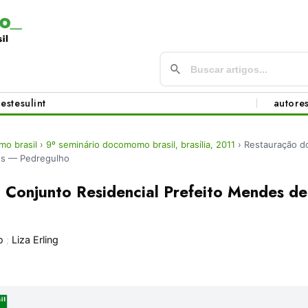
este
sul
int
autore
o brasil
›
9º seminário docomomo brasil, brasília, 2011
›
Restauração do
es — Pedregulho
 Conjunto Residencial Prefeito Mendes d
o
;
Liza Erling