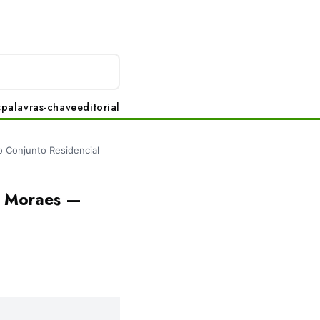
s
palavras-chave
editorial
 Conjunto Residencial
e Moraes —