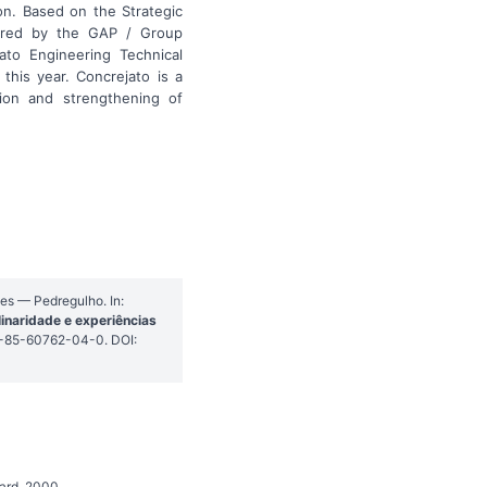
on. Based on the Strategic
ared by the GAP / Group
ato Engineering Technical
this year. Concrejato is a
ion and strengthening of
es — Pedregulho. In:
inaridade e experiências
78-85-60762-04-0. DOI:
Bard, 2000.