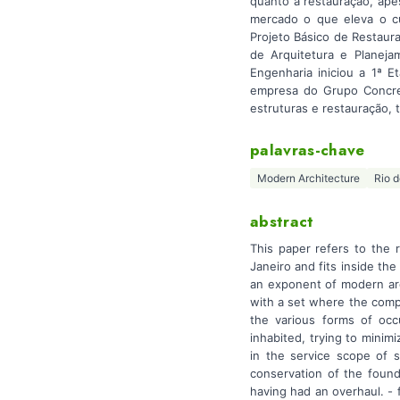
quanto à restauração, ape
mercado o que eleva o cu
Projeto Básico de Restau
de Arquitetura e Planeja
Engenharia iniciou a 1ª 
empresa do Grupo Concrem
estruturas e restauração, 
palavras-chave
Modern Architecture
Rio d
abstract
This paper refers to the 
Janeiro and fits inside th
an exponent of modern arc
with a set where the compl
the various forms of occ
inhabited, trying to minim
in the service scope of s
conservation of the found
having had an overhaul. - f