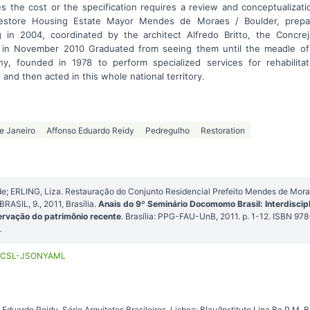
s the cost or the specification requires a review and conceptualizati
 Restore Housing Estate Mayor Mendes de Moraes / Boulder, prep
g in 2004, coordinated by the architect Alfredo Britto, the Concrej
e in November 2010 Graduated from seeing them until the meadle of 
 founded in 1978 to perform specialized services for rehabilitat
 and then acted in this whole national territory.
e Janeiro
Affonso Eduardo Reidy
Pedregulho
Restoration
de; ERLING, Liza. Restauração do Conjunto Residencial Prefeito Mendes de Mora
IL, 9., 2011, Brasília.
Anais do 9º Seminário Docomomo Brasil: Interdiscipl
rvação do patrimônio recente
. Brasília: PPG-FAU-UnB, 2011. p. 1-12. ISBN 9
.
CSL-JSON
YAML
Eduardo Reidy. Série Arquitetos Brasileiros. Lisboa: Blau/Instituto Lina Bo P.M. 