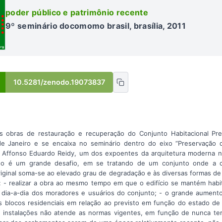
poder público e patrimônio recente
9º seminário docomomo brasil, brasília, 2011
10.5281/zenodo.19073837
às obras de restauração e recuperação do Conjunto Habitacional P
de Janeiro e se encaixa no seminário dentro do eixo “Preservação 
 Affonso Eduardo Reidy, um dos expoentes da arquitetura moderna no
o é um grande desafio, em se tratando de um conjunto onde a c
original soma-se ao elevado grau de degradação e às diversas formas de
o: - realizar a obra ao mesmo tempo em que o edifício se mantém habi
o dia-a-dia dos moradores e usuários do conjunto; - o grande aument
s blocos residenciais em relação ao previsto em função do estado de
as instalações não atende as normas vigentes, em função de nunca ter