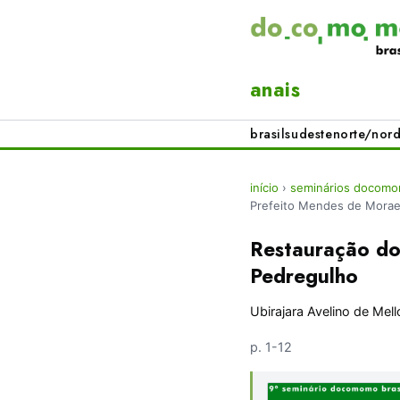
anais
brasil
sudeste
norte/nord
início
›
seminários docomom
Prefeito Mendes de Mora
Restauração do
Pedregulho
Ubirajara Avelino de Mell
p. 1-12