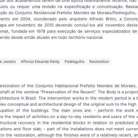
sar dos acabamentos serem de uma época relativamente recente, não 
sto ou requer uma revisão na especificação e conceituação. Basea
ração do Conjunto Residencial Prefeito Mendes de Moraes/Pedregulho,
mento em 2004, coordenado pelo arquiteto Alfredo Britto, a Concre
Etapa em novembro de 2010 devendo concluí-los até novembro deste
at, fundada em 1978 para execução de serviços especializados de 
tendo desde então atuado em todo território nacional.
e Janeiro
Affonso Eduardo Reidy
Pedregulho
Restoration
restoration of the Conjunto Habitacional Prefeito Mendes de Moraes, 
e shaft at the seminar "Preservation of the Recent". The Body is a proje
hitecture in Brazil. The intervention works in the modern period is a 
ex conceptual and architectural design of the original sum to the hig
upation of the buildings. The main ones are: - perform the work w
ize the impact of activities on a day-to-day residents and users of the 
tructural recovery in the residential blocks in relation to predicted
ations and floor slab; - part of the installations does not meet curre
or the restoration, although the finishes were of a relatively recent, a