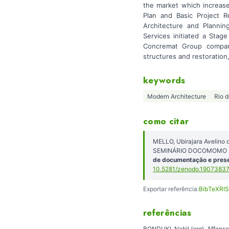
the market which increase
Plan and Basic Project
Architecture and Plannin
Services initiated a Stag
Concremat Group company,
structures and restoration,
keywords
Modern Architecture
Rio d
como citar
MELLO, Ubirajara Avelino 
SEMINÁRIO DOCOMOMO BRAS
de documentação e prese
10.5281/zenodo.19073837
Exportar referência:
BibTeX
RIS
referências
BONDUKI, Nabil (org). Affonso 