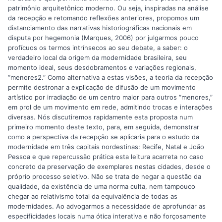
patrimônio arquitetônico moderno. Ou seja, inspiradas na análise
da recepção e retomando reflexões anteriores, propomos um
distanciamento das narrativas historiográficas nacionais em
disputa por hegemonia (Marques, 2006) por julgarmos pouco
profícuos os termos intrínsecos ao seu debate, a saber: o
verdadeiro local da origem da modernidade brasileira, seu
momento ideal, seus desdobramentos e variações regionais,
“menores2.” Como alternativa a estas visões, a teoria da recepção
permite destronar a explicação de difusão de um movimento
artístico por irradiação de um centro maior para outros “menores,”
em prol de um movimento em rede, admitindo trocas e interações
diversas. Nós discutiremos rapidamente esta proposta num
primeiro momento deste texto, para, em seguida, demonstrar
como a perspectiva da recepção se aplicaria para o estudo da
modernidade em três capitais nordestinas: Recife, Natal e João
Pessoa e que repercussão prática esta leitura acarreta no caso
concreto da preservação de exemplares nestas cidades, desde o
próprio processo seletivo. Não se trata de negar a questão da
qualidade, da existência de uma norma culta, nem tampouco
chegar ao relativismo total da equivalência de todas as
modernidades. Ao advogarmos a necessidade de aprofundar as
especificidades locais numa ótica interativa e não forçosamente