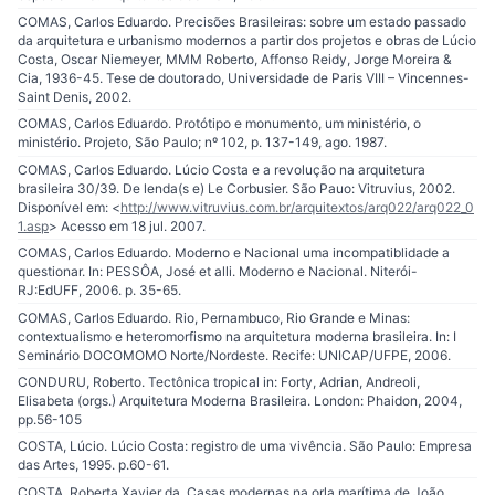
COMAS, Carlos Eduardo. Precisões Brasileiras: sobre um estado passado
da arquitetura e urbanismo modernos a partir dos projetos e obras de Lúcio
Costa, Oscar Niemeyer, MMM Roberto, Affonso Reidy, Jorge Moreira &
Cia, 1936-45. Tese de doutorado, Universidade de Paris VIII – Vincennes-
Saint Denis, 2002.
COMAS, Carlos Eduardo. Protótipo e monumento, um ministério, o
ministério. Projeto, São Paulo; nº 102, p. 137-149, ago. 1987.
COMAS, Carlos Eduardo. Lúcio Costa e a revolução na arquitetura
brasileira 30/39. De lenda(s e) Le Corbusier. São Pauo: Vitruvius, 2002.
Disponível em: <
http://www.vitruvius.com.br/arquitextos/arq022/arq022_0
1.asp
> Acesso em 18 jul. 2007.
COMAS, Carlos Eduardo. Moderno e Nacional uma incompatiblidade a
questionar. In: PESSÔA, José et alli. Moderno e Nacional. Niterói-
RJ:EdUFF, 2006. p. 35-65.
COMAS, Carlos Eduardo. Rio, Pernambuco, Rio Grande e Minas:
contextualismo e heteromorfismo na arquitetura moderna brasileira. In: I
Seminário DOCOMOMO Norte/Nordeste. Recife: UNICAP/UFPE, 2006.
CONDURU, Roberto. Tectônica tropical in: Forty, Adrian, Andreoli,
Elisabeta (orgs.) Arquitetura Moderna Brasileira. London: Phaidon, 2004,
pp.56-105
COSTA, Lúcio. Lúcio Costa: registro de uma vivência. São Paulo: Empresa
das Artes, 1995. p.60-61.
COSTA, Roberta Xavier da. Casas modernas na orla marítima de João