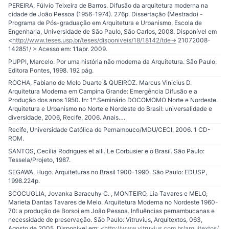
PEREIRA, Fúlvio Teixeira de Barros. Difusão da arquitetura moderna na
cidade de João Pessoa (1956-1974). 276p. Dissertação (Mestrado) -
Programa de Pós-graduação em Arquitetura e Urbanismo, Escola de
Engenharia, Universidade de São Paulo, São Carlos, 2008. Disponível em
<
http://www.teses.usp.br/teses/disponiveis/18/18142/tde-
> 21072008-
142851/ > Acesso em: 11abr. 2009.
PUPPI, Marcelo. Por uma história não moderna da Arquitetura. São Paulo:
Editora Pontes, 1998. 192 pág.
ROCHA, Fabiano de Melo Duarte & QUEIROZ. Marcus Vinicius D.
Arquitetura Moderna em Campina Grande: Emergência Difusão e a
Produção dos anos 1950. In: 1º.Seminário DOCOMOMO Norte e Nordeste.
Arquitetura e Urbanismo no Norte e Nordeste do Brasil: universalidade e
diversidade, 2006, Recife, 2006. Anais….
Recife, Universidade Católica de Pernambuco/MDU/CECI, 2006. 1 CD-
ROM.
SANTOS, Cecília Rodrigues et alli. Le Corbusier e o Brasil. São Paulo:
Tessela/Projeto, 1987.
SEGAWA, Hugo. Arquiteturas no Brasil 1900-1990. São Paulo: EDUSP,
1998.224p.
SCOCUGLIA, Jovanka Baracuhy C. , MONTEIRO, Lia Tavares e MELO,
Marieta Dantas Tavares de Melo. Arquitetura Moderna no Nordeste 1960-
70: a produção de Borsoi em João Pessoa. Influências pernambucanas e
necessidade de preservação. São Paulo: Vitruvius, Arquitextos, 063,
Agosto de 2005. Disponível em: <
http://www.vitruvius.com.br/arquitextos/