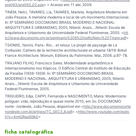
arq063/arq063_02.asp
> > Acesso em: 11 abr. 2009.
TINEM, Nelci, TAVARES, Lia, TAVARES, Marieta. Arquitetura Moderna em
João Pessoa. A memória moderna e local de um movimento Internacional.
In: 6º SEMINÁRIO DOCOMOMO BRASIL MODERNO E NACIONAL:
ARQUITETURA E URBANISMO, 2005, Niterói. Anais….Niterói: Escola de
Arquitetura e Urbanismo da Universidade Federal Fluminense, 2005. <
htt
p://www.docomomo.org.br/seminario%206%20pdfs/Nelci%20Tinem.pdf
>
TSIOMIS, Yannis. Paris- Rio… et retour. Le projet de paysage de Le
Corbusier. Cahiers de la recherche architecturale et urbaine 18/19: Brésil
France Architecture. Monum, Editions du Patrimoine. Mai, 2006. p.67-78.
TRAJANO FILHO, Francisco Sales. Modernidade arquitetônica e
internacionalismo nos trópicos. O Edifício Central do Instituto de Educação
da Paraíba (1936-1939). In: 6º SEMINÁRIO DOCOMOMO BRASIL
MODERNO E NACIONAL: ARQUITETURA E URBANISMO, 2005, Niterói.
Anais….Niterói: Escola de Arquitetura e Urbanismo da Universidade
Federal Fluminense, 2005.
TRIGUEIRO, Edja, CAPPI, Fernanda e NASCIMENTO, Maira. Modernismo
potiguar: vida, reprodução e quase morte 2010, em 3o. DOCOMOMO
norte- nordeste, João Pessoa, disponível em <
http://www.docomomonorte
nordeste.com.br/artigos/TC_SEC3_8.pdf
> <
http://www.youtube.com/watc
h?v=4mtQNad59kE
>
ficha catalográfica