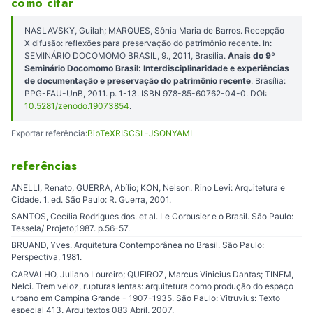
como citar
NASLAVSKY, Guilah; MARQUES, Sônia Maria de Barros. Recepção
X difusão: reflexões para preservação do patrimônio recente. In:
SEMINÁRIO DOCOMOMO BRASIL, 9., 2011, Brasília.
Anais do 9º
Seminário Docomomo Brasil: Interdisciplinaridade e experiências
de documentação e preservação do patrimônio recente
. Brasília:
PPG-FAU-UnB, 2011. p. 1-13. ISBN 978-85-60762-04-0. DOI:
10.5281/zenodo.19073854
.
Exportar referência:
BibTeX
RIS
CSL-JSON
YAML
referências
ANELLI, Renato, GUERRA, Abílio; KON, Nelson. Rino Levi: Arquitetura e
Cidade. 1. ed. São Paulo: R. Guerra, 2001.
SANTOS, Cecília Rodrigues dos. et al. Le Corbusier e o Brasil. São Paulo:
Tessela/ Projeto,1987. p.56-57.
BRUAND, Yves. Arquitetura Contemporânea no Brasil. São Paulo:
Perspectiva, 1981.
CARVALHO, Juliano Loureiro; QUEIROZ, Marcus Vinicius Dantas; TINEM,
Nelci. Trem veloz, rupturas lentas: arquitetura como produção do espaço
urbano em Campina Grande - 1907-1935. São Paulo: Vitruvius: Texto
especial 413. Arquitextos 083 Abril, 2007.