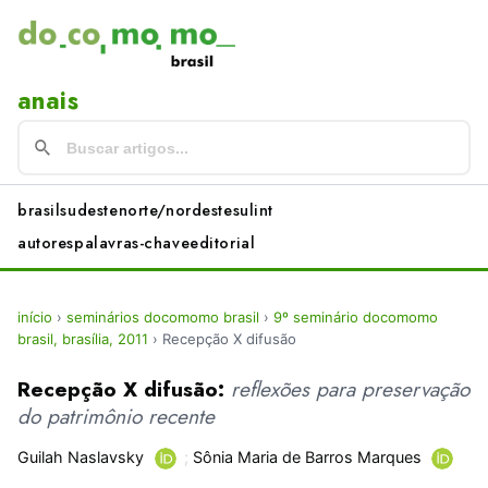
anais
brasil
sudeste
norte/nordeste
sul
int
autores
palavras-chave
editorial
início
›
seminários docomomo brasil
›
9º seminário docomomo
brasil, brasília, 2011
›
Recepção X difusão
Recepção X difusão:
reflexões para preservação
do patrimônio recente
Guilah Naslavsky
;
Sônia Maria de Barros Marques