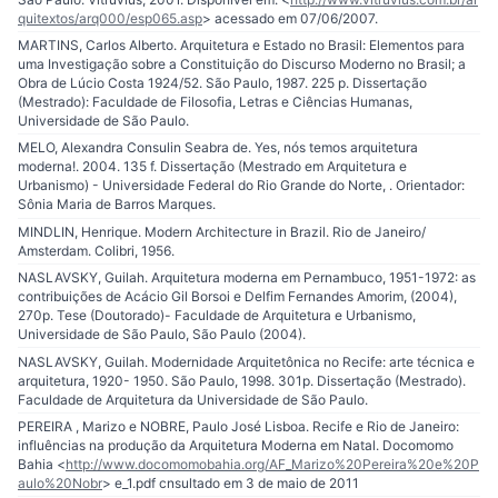
quitextos/arq000/esp065.asp
> acessado em 07/06/2007.
MARTINS, Carlos Alberto. Arquitetura e Estado no Brasil: Elementos para
uma Investigação sobre a Constituição do Discurso Moderno no Brasil; a
Obra de Lúcio Costa 1924/52. São Paulo, 1987. 225 p. Dissertação
(Mestrado): Faculdade de Filosofia, Letras e Ciências Humanas,
Universidade de São Paulo.
MELO, Alexandra Consulin Seabra de. Yes, nós temos arquitetura
moderna!. 2004. 135 f. Dissertação (Mestrado em Arquitetura e
Urbanismo) - Universidade Federal do Rio Grande do Norte, . Orientador:
Sônia Maria de Barros Marques.
MINDLIN, Henrique. Modern Architecture in Brazil. Rio de Janeiro/
Amsterdam. Colibri, 1956.
NASLAVSKY, Guilah. Arquitetura moderna em Pernambuco, 1951-1972: as
contribuições de Acácio Gil Borsoi e Delfim Fernandes Amorim, (2004),
270p. Tese (Doutorado)- Faculdade de Arquitetura e Urbanismo,
Universidade de São Paulo, São Paulo (2004).
NASLAVSKY, Guilah. Modernidade Arquitetônica no Recife: arte técnica e
arquitetura, 1920- 1950. São Paulo, 1998. 301p. Dissertação (Mestrado).
Faculdade de Arquitetura da Universidade de São Paulo.
PEREIRA , Marizo e NOBRE, Paulo José Lisboa. Recife e Rio de Janeiro:
influências na produção da Arquitetura Moderna em Natal. Docomomo
Bahia <
http://www.docomomobahia.org/AF_Marizo%20Pereira%20e%20P
aulo%20Nobr
> e_1.pdf cnsultado em 3 de maio de 2011