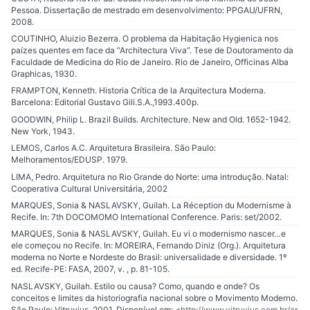
Pessoa. Dissertação de mestrado em desenvolvimento: PPGAU/UFRN,
2008.
COUTINHO, Aluizio Bezerra. O problema da Habitação Hygienica nos
paízes quentes em face da “Architectura Viva”. Tese de Doutoramento da
Faculdade de Medicina do Rio de Janeiro. Rio de Janeiro, Officinas Alba
Graphicas, 1930.
FRAMPTON, Kenneth. Historia Crítica de la Arquitectura Moderna.
Barcelona: Editorial Gustavo Gili.S.A.,1993.400p.
GOODWIN, Philip L. Brazil Builds. Architecture. New and Old. 1652-1942.
New York, 1943.
LEMOS, Carlos A.C. Arquitetura Brasileira. São Paulo:
Melhoramentos/EDUSP. 1979.
LIMA, Pedro. Arquitetura no Rio Grande do Norte: uma introdução. Natal:
Cooperativa Cultural Universitária, 2002
MARQUES, Sonia & NASLAVSKY, Guilah. La Réception du Modernisme à
Recife. In: 7th DOCOMOMO International Conference. Paris: set/2002.
MARQUES, Sonia & NASLAVSKY, Guilah. Eu vi o modernismo nascer…e
ele começou no Recife. In: MOREIRA, Fernando Diniz (Org.). Arquitetura
moderna no Norte e Nordeste do Brasil: universalidade e diversidade. 1º
ed. Recife-PE: FASA, 2007, v. , p. 81-105.
NASLAVSKY, Guilah. Estilo ou causa? Como, quando e onde? Os
conceitos e limites da historiografia nacional sobre o Movimento Moderno.
São Paulo: Vitruvius, 2001. Disponível em: <
http://www.vitruvius.com.br/ar