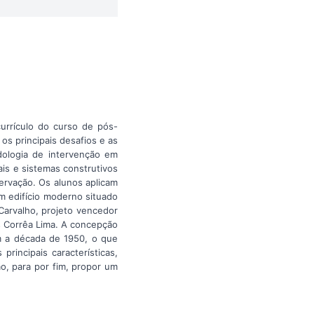
currículo do curso de pós-
s principais desafios e as
dologia de intervenção em
is e sistemas construtivos
ervação. Os alunos aplicam
m edifício moderno situado
Carvalho, projeto vencedor
s Corrêa Lima. A concepção
m a década de 1950, o que
rincipais características,
ão, para por fim, propor um