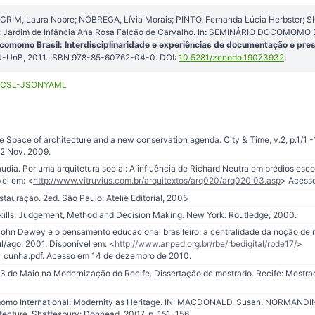
ECRIM, Laura Nobre; NÓBREGA, Lívia Morais; PINTO, Fernanda Lúcia Herbster; 
 Jardim de Infância Ana Rosa Falcão de Carvalho. In: SEMINÁRIO DOCOMOMO BRA
comomo Brasil: Interdisciplinaridade e experiências de documentação e pre
AU-UnB, 2011. ISBN 978-85-60762-04-0. DOI:
10.5281/zenodo.19073932
.
CSL-JSON
YAML
Space of architecture and a new conservation agenda. City & Time, v.2, p.1/1 -
02 Nov. 2009.
ia. Por uma arquitetura social: A influência de Richard Neutra em prédios escola
vel em: <
http://www.vitruvius.com.br/arquitextos/arq020/arq020_03.asp
> Acesso
tauração. 2ed. São Paulo: Ateliê Editorial, 2005
kills: Judgement, Method and Decision Making. New York: Routledge, 2000.
ohn Dewey e o pensamento educacional brasileiro: a centralidade da noção de m
ul/ago. 2001. Disponível em: <
http://www.anped.org.br/rbe/rbedigital/rbde17/
>
a_cunha.pdf. Acesso em 14 de dezembro de 2010.
3 de Maio na Modernização do Recife. Dissertação de mestrado. Recife: Mest
mo International: Modernity as Heritage. IN: MACDONALD, Susan. NORMANDIN,
ecture. Shaftesbury: Donhead, 2007. p. 151-156.