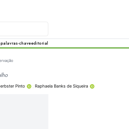
s
palavras-chave
editorial
ervação
alho
erbster Pinto
;
Raphaela Banks de Siqueira