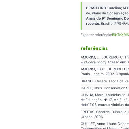
BRASILEIRO, Carolina; AL
de. Plano de Conservação:
Anais do 9º Seminário Do
recente
. Brasília: PPG-F
Exportar referência:
BibTeX
RIS
referências
AMORIM, L., LOUREIRO, C. The 
w.ct.ceci-br.org
. Acesso em: 
AMORIM, Luiz; LOUREIRO, Claud
Paulo. Janeiro, 2002. Disponí
BRANDI, Cesare. Teoria da Res
CAPLE, Chris. Conservation S
CUNHA, Marcus Vinícius da. J
de Educação. Nº 17, Mai/jun/j
rbde17_08_marcus_vinicius_d
FREITAS, Cândida. O Parque 1
Urbano, 2006.
GUILLET, Anne-Laure. Docomo
Conservation of Modern Archit