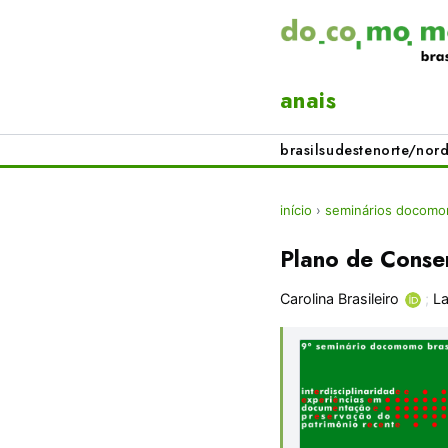
anais
brasil
sudeste
norte/nord
início
›
seminários docomom
Plano de Cons
Carolina Brasileiro
;
La