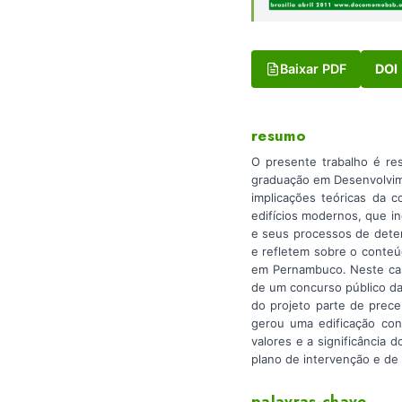
Baixar PDF
DOI
resumo
O presente trabalho é res
graduação em Desenvolvime
implicações teóricas da 
edifícios modernos, que i
e seus processos de deter
e refletem sobre o conteú
em Pernambuco. Neste caso
de um concurso público da
do projeto parte de prec
gerou uma edificação cons
valores e a significância d
plano de intervenção e de
palavras-chave