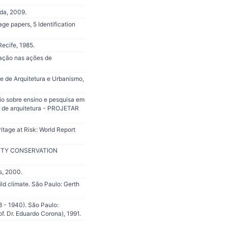
da, 2009.
ge papers, 5 Identification
Recife, 1985.
cação nas ações de
e de Arquitetura e Urbanismo,
io sobre ensino e pesquisa em
o de arquitetura - PROJETAR
tage at Risk: World Report
 GETTY CONSERVATION
s, 2000.
ild climate. São Paulo: Gerth
8 - 1940). São Paulo:
. Dr. Eduardo Corona), 1991.