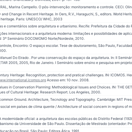
, Marina Campello. O pós-intervenção: monitoramento e controle. CECI. Olin
nd Change in Recent Heritage. In Oers, R.V., Haraguchi, S., editors. World Herita
 heritage. Paris: UNESCO/ WHC, 2003
s e comentários sobre arquitetura e urbanismo. Recife: Prefeitura da Cidade do 
ões internacionais e a arquitetura moderna: limitações e possibilidades de apli
IN: 3º Seminário DOCOMOMO Norte/Nordeste, 2010.
ntrole, Encontro: O espaço escolar. Tese de doutoramento, São Paulo, Faculdad
000.
nuel Do Eirado . Por uma conservação do espaço da arquitetura. In: II Seminár
ETAR 2005, 2005, Rio de Janeiro. I Seminário sobre ensino e pesquisa em projet
y Heritage: Recognition, protection and pratical challenges. IN: ICOMOS. Heri
ww.international.icomos.org
Acesso em: 10 nov. 2008.
alues in Conservation Planning: Methodological Issues and Choices. IN: THE
es of Cultural Heritage: Research Report. Los Angeles, 2000.
mmon Ground. Architecture, Tecnology and Topography. Cambridge: MIT Pres
ocial em países de clima quente / Architecture of social concern in regions of m
 modernidade oficial: a arquitetura das escolas públicas do Distrito Federal (192
banismo da Universidade de São Paulo. Dissertação de Mestrado (orientador: Prof
ducação no Brasil. São Paulo: Editora Ática, 1991.