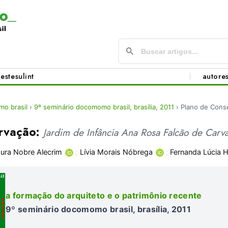
este
sul
int
autore
o brasil
›
9º seminário docomomo brasil, brasília, 2011
›
Plano de Cons
ervação:
Jardim de Infância Ana Rosa Falcão de Carv
ura Nobre Alecrim
;
Lívia Morais Nóbrega
;
Fernanda Lúcia H
a formação do arquiteto e o patrimônio recente
9º seminário docomomo brasil, brasília, 2011