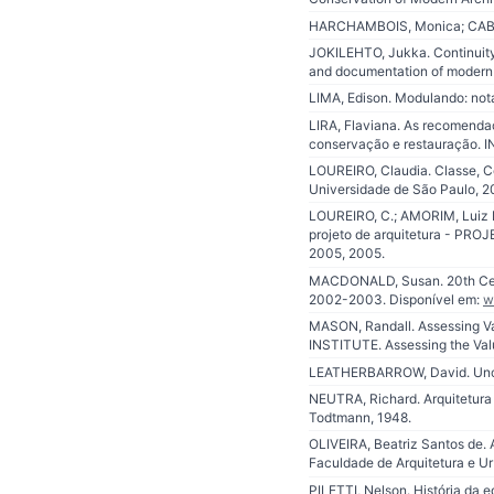
HARCHAMBOIS, Monica; CABRAL
JOKILEHTO, Jukka. Continuity a
and documentation of modern
LIMA, Edison. Modulando: nota
LIRA, Flaviana. As recomendaç
conservação e restauração. 
LOUREIRO, Claudia. Classe, Co
Universidade de São Paulo, 2
LOUREIRO, C.; AMORIM, Luiz Ma
projeto de arquitetura - PROJ
2005, 2005.
MACDONALD, Susan. 20th Centur
2002-2003. Disponível em:
w
MASON, Randall. Assessing V
INSTITUTE. Assessing the Valu
LEATHERBARROW, David. Unco
NEUTRA, Richard. Arquitetura s
Todtmann, 1948.
OLIVEIRA, Beatriz Santos de. A
Faculdade de Arquitetura e Ur
PILETTI, Nelson. História da e