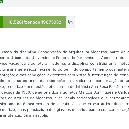
10.5281/zenodo.19073932
ultado da disciplina Conservação da Arquitetura Moderna, parte do 
nto Urbano, da Universidade Federal de Pernambuco. Após introduzir o
conservação da arquitetura moderna, a disciplina construiu uma meto
nclui a análise e reconhecimento do bem; do comportamento dos materia
ioração; e das condições existentes com vistas à intervenção de cons
do do curso por meio da elaboração de um plano de conservação de u
, o edifício em questão foi o Jardim de Infância Ana Rosa Falcão de 
 década de 1950, de autoria dos arquitetos Marcos Domingues e Carlo
eitos da Arquitetura Moderna, e de ideais pedagógicos que permeara
iderada na época modelo de escola. O plano procurou identificar as p
o edifício; suas principais patologias, os desafios para a sua conservaç
 manutenção para a escola.