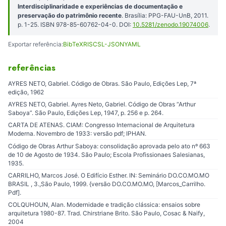
Interdisciplinaridade e experiências de documentação e
preservação do patrimônio recente
. Brasília: PPG-FAU-UnB, 2011.
p. 1-25. ISBN 978-85-60762-04-0. DOI:
10.5281/zenodo.19074006
.
Exportar referência:
BibTeX
RIS
CSL-JSON
YAML
referências
AYRES NETO, Gabriel. Código de Obras. São Paulo, Edições Lep, 7ª
edição, 1962
AYRES NETO, Gabriel. Ayres Neto, Gabriel. Código de Obras “Arthur
Saboya”. São Paulo, Edições Lep, 1947, p. 256 e p. 264.
CARTA DE ATENAS. CIAM: Congresso Internacional de Arquitetura
Moderna. Novembro de 1933: versão pdf; IPHAN.
Código de Obras Arthur Saboya: consolidação aprovada pelo ato nº 663
de 10 de Agosto de 1934. São Paulo; Escola Profissionaes Salesianas,
1935.
CARRILHO, Marcos José. O Edifício Esther. IN: Seminário DO.CO.MO.MO
BRASIL , 3.,São Paulo, 1999. {versão DO.CO.MO.MO, [Marcos_Carrilho.
Pdf].
COLQUHOUN, Alan. Modernidade e tradição clássica: ensaios sobre
arquitetura 1980-87. Trad. Chirstriane Brito. São Paulo, Cosac & Naify,
2004