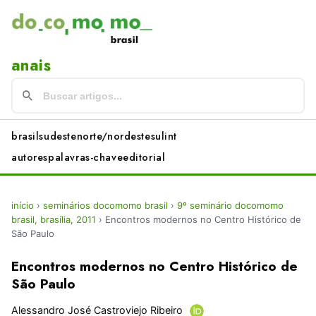
anais
brasil
sudeste
norte/nordeste
sul
int
autores
palavras-chave
editorial
início
›
seminários docomomo brasil
›
9º seminário docomomo
brasil, brasília, 2011
›
Encontros modernos no Centro Histórico de
São Paulo
Encontros modernos no Centro Histórico de
São Paulo
Alessandro José Castroviejo Ribeiro