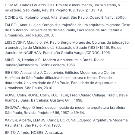
COMAS, Carlos Eduardo Dias. Projeto e monumento, um ministério, o
ministério. São Paulo, Revista Projeto 102, 1987, p.133-49.
CONDURU, Roberto (orgs). Vital Brasil. São Paulo, Cosac & Naify, 2000.
FALBEL, Anat. Lucjan Korngold: a trajetória de um arquiteto imigrante. Tese
de Doutorado. Universidade de São Paulo, Faculdade de Arquitetura e
Urbanismo. São Paulo, 2003.
LISSOVSKY, Maurício; SÁ, Paulo Sérgio Moraes de. Colunas da Educação:
a construção do Ministério da Educação e Saúde (1935-1945). Rio de
Janeiro: MINC/IPHAN; Fundação Getulio Vargas/CPDOC, 1996.
MINDLIN, Henrique E.. Modern Architecture in Brazil. Rio de
Janeiro/Amsterdam, Colibris editora, 1956.
RIBEIRO, Alessandro J. Castroviejo. Edifícios Modernos e o Centro
Histórico de São Paulo: dificuldades de textura e forma. Tese de
doutorado. Universidade de São Paulo, Faculdade de Arquitetura e
Urbanismo. São Paulo, 2010.
ROWE, Colin. ROWE, Colin; KOETTERr, Fred. Ciudad Collage. Trad: Esteve
Riambau Sauri. Barcelona: Gustavo Gili, , 1998.
SEGAWA, Hugo. O herói desconhecido da moderna arquitetura brasileira.
São Paulo, Revista Projeto nº 96, 1987, p.59-64.
XAVIER, Alberto, LEMOS, Carlos, CORONA, Eduardo. Arquitetura Moderna
Paulistana. São Paulo, Pini, 1983.
BRITO, Alfredo, NOBRE, Ana Luiza.