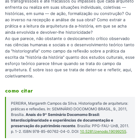
às transgressões e até fracassos ou impasses que cada arquiteto
enfrenta ou realiza em suas situações individuais, coletivas —
históricas, em suma — de ação, formalização ou construção? Ou
ao inverso na recepção e análise de sua obra? Como extrair a
prática e a leitura da arquitetura da a-história, em que se acha
ainda envolvida e devolver-lhe historicidade?
Ao que parece, não obstante o deslocamento crítico observado
nas ciências humanas e sociais e o desenvolvimento teórico tanto
da "historiografia" como campo da reflexão sobre a prática da
escrita da "história da história" quanto dos estudos culturais, esse
esforço teórico parece tênue quando se trata do campo da
arquitetura. É sobre isso que se trata de deter-se e refletir, aqui,
coletivamente.
como citar
PEREIRA, Margareth Campos da Silva. Historiografia de arquitetura:
práticas e reflexões. In: SEMINÁRIO DOCOMOMO BRASIL, 9., 2011,
Brasília.
Anais do 9º Seminário Docomomo Brasil:
Interdisciplinaridade e experiências de documentação e
preservação do patrimônio recente
. Brasília: PPG-FAU-UnB, 2011.
p. 1-2. ISBN 978-85-60762-04-0. DOI:
10.5281/zenodo.19099255
.