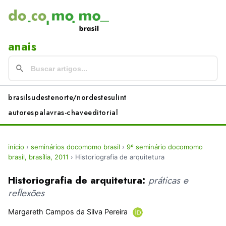
anais
brasil
sudeste
norte/nordeste
sul
int
autores
palavras-chave
editorial
início
›
seminários docomomo brasil
›
9º seminário docomomo
brasil, brasília, 2011
›
Historiografia de arquitetura
Historiografia de arquitetura:
práticas e
reflexões
Margareth Campos da Silva Pereira