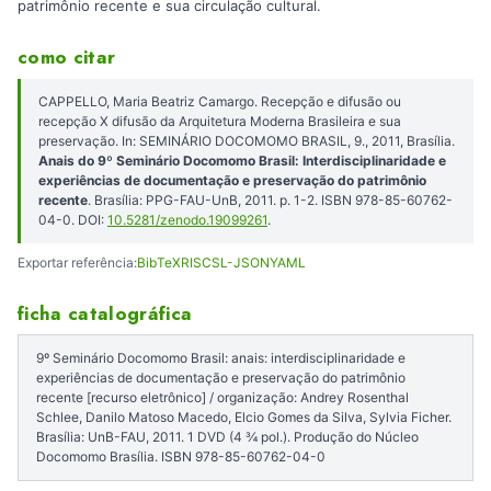
patrimônio recente e sua circulação cultural.
como citar
CAPPELLO, Maria Beatriz Camargo. Recepção e difusão ou
recepção X difusão da Arquitetura Moderna Brasileira e sua
preservação. In: SEMINÁRIO DOCOMOMO BRASIL, 9., 2011, Brasília.
Anais do 9º Seminário Docomomo Brasil: Interdisciplinaridade e
experiências de documentação e preservação do patrimônio
recente
. Brasília: PPG-FAU-UnB, 2011. p. 1-2. ISBN 978-85-60762-
04-0. DOI:
10.5281/zenodo.19099261
.
Exportar referência:
BibTeX
RIS
CSL-JSON
YAML
ficha catalográfica
9º Seminário Docomomo Brasil: anais: interdisciplinaridade e
experiências de documentação e preservação do patrimônio
recente [recurso eletrônico] / organização: Andrey Rosenthal
Schlee, Danilo Matoso Macedo, Elcio Gomes da Silva, Sylvia Ficher.
Brasília: UnB-FAU, 2011. 1 DVD (4 ¾ pol.). Produção do Núcleo
Docomomo Brasília. ISBN 978-85-60762-04-0