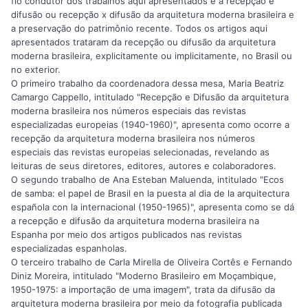
fio condutor dos trabalhos aqui apresentados é a recepção e
difusão ou recepção x difusão da arquitetura moderna brasileira e
a preservação do patrimônio recente. Todos os artigos aqui
apresentados trataram da recepção ou difusão da arquitetura
moderna brasileira, explicitamente ou implicitamente, no Brasil ou
no exterior.
O primeiro trabalho da coordenadora dessa mesa, Maria Beatriz
Camargo Cappello, intitulado "Recepção e Difusão da arquitetura
moderna brasileira nos números especiais das revistas
especializadas europeias (1940-1960)", apresenta como ocorre a
recepção da arquitetura moderna brasileira nos números
especiais das revistas europeias selecionadas, revelando as
leituras de seus diretores, editores, autores e colaboradores.
O segundo trabalho de Ana Esteban Maluenda, intitulado "Ecos
de samba: el papel de Brasil en la puesta al dia de la arquitectura
española con la internacional (1950-1965)", apresenta como se dá
a recepção e difusão da arquitetura moderna brasileira na
Espanha por meio dos artigos publicados nas revistas
especializadas espanholas.
O terceiro trabalho de Carla Mirella de Oliveira Cortês e Fernando
Diniz Moreira, intitulado "Moderno Brasileiro em Moçambique,
1950-1975: a importação de uma imagem", trata da difusão da
arquitetura moderna brasileira por meio da fotografia publicada