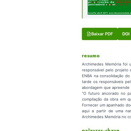
Baixar PDF
DOI
resumo
Archimedes Memória foi u
responsável pelo projeto 
ENBA na consolidação do e
tarde os responsáveis pe
abordagem que apreende a 
“O futuro ancorado no pa
compilação da obra em que
Fornecer um apanhado docu
aqui a partir de uma nar
Archimedes Memória no con
palavras-chave