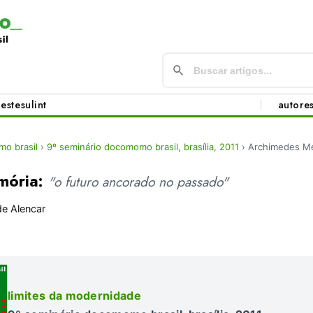
este
sul
int
autore
o brasil
›
9º seminário docomomo brasil, brasília, 2011
›
Archimedes M
mória:
"o futuro ancorado no passado"
de Alencar
limites da modernidade