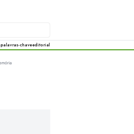
s
palavras-chave
editorial
emória