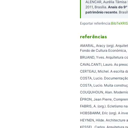
ALENCAR, Aurélia Tâmisa 
2011, Brasília.
Anais do 9º
patrimônio recente
. Bras
Exportar referência:
BibTeX
RIS
referências
AMARAL, Aracy (org). Arquitet
Fondo de Cultura Económica, 
BRUAND, Yves. Arquitetura co
CAVALCANTI, Lauro. As preocu
CERTEAU, Michel. A escrita da 
COSTA, Lucio. Documentação N
COSTA, Lucio. Muita construçã
COUQUHOUN, Alan. Modernidad
ÉPRON, Jean Pierre, Comprendr
FABRIS, A. (org.). Ecletismo na
HOBSBAWM, Eric (org). A inven
HEYNEN, Hilde. Architecture a
KESSEL, Carlos. Arquitetura ne