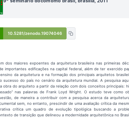
9º seminário docomomo brasil, brasília, 2011
10.5281/zenodo.19074046
m dos maiores expoentes da arquitetura brasileira nas primeiras dé
de importantes edificações na capital federal, além de ter exercido p
nsino da arquitetura e na formação dos principais arquitetos brasile
lo sucesso do país no cenário da arquitetura mundial. A pesquisa aq
obra do arquiteto a partir da relação com dois conceitos principais: h
ssado” nas palavras de Frank Loyd Wright. O estudo teve como obje
stão, de maneira a contribuir com a pesquisa acerca da arquitetura
mental sem, no entanto, prescindir de uma avaliação crítica da mes
rativa crítica um quadro de evolução tipológica buscando a probl
texto de transição que delineou a modernidade arquitetônica no Brasi