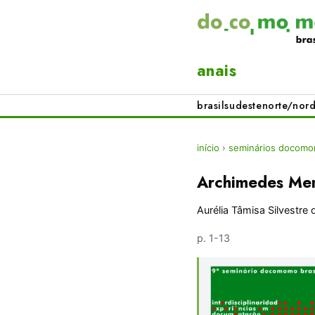
anais
brasil
sudeste
norte/nord
início
›
seminários docomom
Archimedes Me
Aurélia Tâmisa Silvestre 
p. 1-13