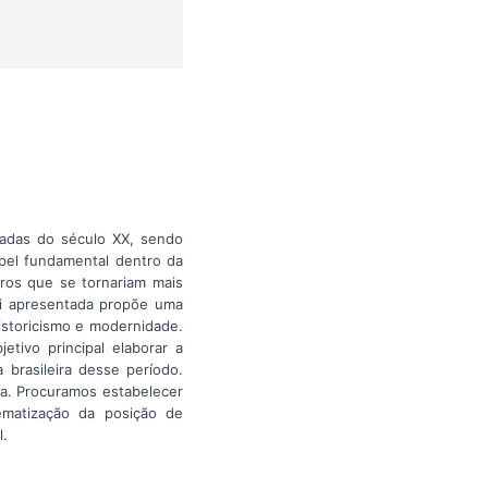
cadas do século XX, sendo
apel fundamental dentro da
iros que se tornariam mais
ui apresentada propõe uma
istoricismo e modernidade.
tivo principal elaborar a
 brasileira desse período.
ma. Procuramos estabelecer
ematização da posição de
l.