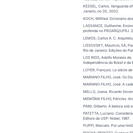
KESSEL, Carlos. Vanguarda efê
Janeiro, no 30, 2002.
KOCH, Wilfried. Dicionário dos
LASSANCE, Guilherme. Ensino e
proferida no PROARQ/UFRJ. 
LEMOS, Carlos A. C. Arquitetu
LISSOVSKY, Mauricio; SÁ, Pau
Rio de Janeiro: Edições do Pa
LOS RIOS, Adolfo Morales de.
Independência do Brasil e da E
LOYER, François. Le siècle de 
MARIANO FILHO, José. Os Dez 
MARIANO FILHO, José. A cadeira
MELLO, Joana. Ricardo Severo.
MEMÓRIA FILHO, Péricles. Arch
PAIM, Gilberto. A beleza sob s
PATETTA, Luciano. Consideraçõ
Editora da USP: Nobel, 1987.
PUPPI, Marcelo. Por uma histór
ROCHA-PEIXOTO, Gustavo (Org.