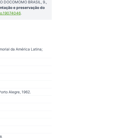
NÁRIO DOCOMOMO BRASIL, 9.,
entação e preservação do
do.19074046
.
morial da América Latina;
orto Alegre, 1962.
8.