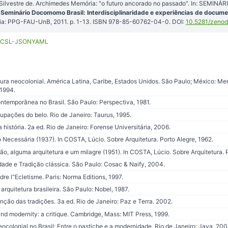
Silvestre de. Archimedes Memória: "o futuro ancorado no passado". In: SEMI
 Seminário Docomomo Brasil: Interdisciplinaridade e experiências de docum
ília: PPG-FAU-UnB, 2011. p. 1-13. ISBN 978-85-60762-04-0. DOI:
10.5281/zeno
CSL-JSON
YAML
ura neocolonial. América Latina, Caribe, Estados Unidos. São Paulo; México: Me
1994.
ntemporânea no Brasil. São Paulo: Perspectiva, 1981.
pações do belo. Rio de Janeiro: Taurus, 1995.
história. 2a ed. Rio de Janeiro: Forense Universitária, 2006.
ecessária (1937). In COSTA, Lúcio. Sobre Arquitetura. Porto Alegre, 1962.
o, alguma arquitetura e um milagre (1951). In COSTA, Lúcio. Sobre Arquitetura. P
e e Tradição clássica. São Paulo: Cosac & Naify, 2004.
e l‟Ecletisme. Paris: Norma Editions, 1997.
 arquitetura brasileira. São Paulo: Nobel, 1987.
ção das tradições. 3a ed. Rio de Janeiro: Paz e Terra. 2002.
nd modernity: a critique. Cambridge, Mass: MIT Press, 1999.
ocolonial no Brasil: Entre o pastiche e a modernidade. Rio de Janeiro: Java, 200