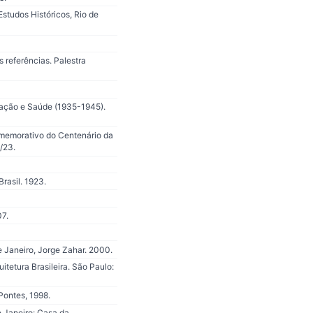
studos Históricos, Rio de
 referências. Palestra
cação e Saúde (1935-1945).
omemorativo do Centenário da
/23.
rasil. 1923.
07.
e Janeiro, Jorge Zahar. 2000.
tetura Brasileira. São Paulo:
Pontes, 1998.
e Janeiro: Casa da