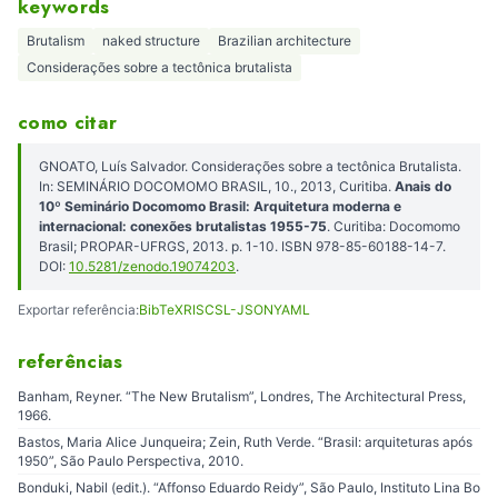
keywords
Brutalism
naked structure
Brazilian architecture
Considerações sobre a tectônica brutalista
como citar
GNOATO, Luís Salvador. Considerações sobre a tectônica Brutalista.
In: SEMINÁRIO DOCOMOMO BRASIL, 10., 2013, Curitiba.
Anais do
10º Seminário Docomomo Brasil: Arquitetura moderna e
internacional: conexões brutalistas 1955-75
. Curitiba: Docomomo
Brasil; PROPAR-UFRGS, 2013. p. 1-10. ISBN 978-85-60188-14-7.
DOI:
10.5281/zenodo.19074203
.
Exportar referência:
BibTeX
RIS
CSL-JSON
YAML
referências
Banham, Reyner. “The New Brutalism”, Londres, The Architectural Press,
1966.
Bastos, Maria Alice Junqueira; Zein, Ruth Verde. “Brasil: arquiteturas após
1950”, São Paulo Perspectiva, 2010.
Bonduki, Nabil (edit.). “Affonso Eduardo Reidy”, São Paulo, Instituto Lina Bo