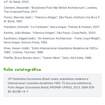
e P. M. Bardi, 2000.
Clement, Alexander. “Brutalismo Post-War British Architecture”, Londres,
The Crowood Press, 2011.
Ferraz, Marcelo (edit.). “Vilanova Artigas”, São Paulo, Instituto Lina Bo e P.
M. Bardi, 1997.
Frampton, Kenneth. “Le Corbusier”, Nova Iorque, Thames & Hudson, 2001.
Kamita, João Masao. “Vilanova Artigas”, São Paulo, CosacNaify, 2000.
Kaufmann, Edgard (edit.). “An American Architecture - Frank Lloyd Wright”,
Nova Iorque, Horizon Press, 1955.
Khan, Hasan-Uddin. “Estilo Internacional Arquitetura Moderna de 1925 a
1965”, Colonia, Taschen, 1999.
Pfeiffer, Bruce Brooks (text.). “Talesin West”, Tokio, ADA Edita, 1989.
ficha catalográfica
10º Seminário Docomomo Brasil: anais: arquitetura moderna e
internacional: conexões brutalistas 1955-75 [recurso eletrônico].
Porto Alegre: Docomomo Brasil; PROPAR-UFRGS, 2013. ISBN 978-
85-60188-14-7