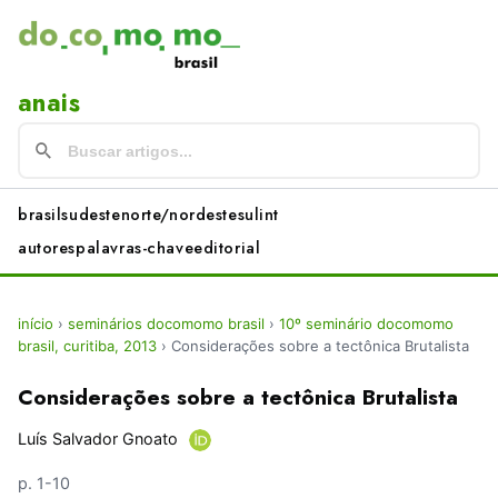
anais
brasil
sudeste
norte/nordeste
sul
int
autores
palavras-chave
editorial
início
›
seminários docomomo brasil
›
10º seminário docomomo
brasil, curitiba, 2013
›
Considerações sobre a tectônica Brutalista
Considerações sobre a tectônica Brutalista
Luís Salvador Gnoato
p. 1-10