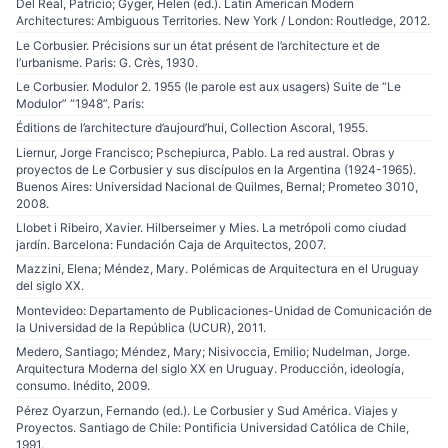
Del Real, Patricio; Gyger, Helen (ed.). Latin American Modern
Architectures: Ambiguous Territories. New York / London: Routledge, 2012.
Le Corbusier. Précisions sur un état présent de l’architecture et de
l’urbanisme. Paris: G. Crès, 1930.
Le Corbusier. Modulor 2. 1955 (le parole est aux usagers) Suite de “Le
Modulor” “1948”. Paris:
Éditions de l’architecture d’aujourd’hui, Collection Ascoral, 1955.
Liernur, Jorge Francisco; Pschepiurca, Pablo. La red austral. Obras y
proyectos de Le Corbusier y sus discípulos en la Argentina (1924-1965).
Buenos Aires: Universidad Nacional de Quilmes, Bernal; Prometeo 3010,
2008.
Llobet i Ribeiro, Xavier. Hilberseimer y Mies. La metrópoli como ciudad
jardín. Barcelona: Fundación Caja de Arquitectos, 2007.
Mazzini, Elena; Méndez, Mary. Polémicas de Arquitectura en el Uruguay
del siglo XX.
Montevideo: Departamento de Publicaciones-Unidad de Comunicación de
la Universidad de la República (UCUR), 2011.
Medero, Santiago; Méndez, Mary; Nisivoccia, Emilio; Nudelman, Jorge.
Arquitectura Moderna del siglo XX en Uruguay. Producción, ideología,
consumo. Inédito, 2009.
Pérez Oyarzun, Fernando (ed.). Le Corbusier y Sud América. Viajes y
Proyectos. Santiago de Chile: Pontificia Universidad Católica de Chile,
1991.