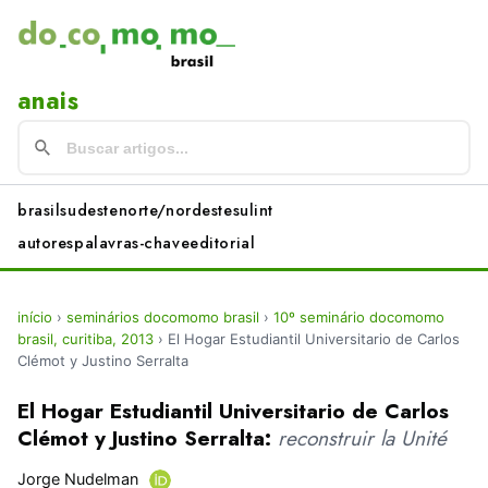
anais
brasil
sudeste
norte/nordeste
sul
int
autores
palavras-chave
editorial
início
›
seminários docomomo brasil
›
10º seminário docomomo
brasil, curitiba, 2013
›
El Hogar Estudiantil Universitario de Carlos
Clémot y Justino Serralta
El Hogar Estudiantil Universitario de Carlos
Clémot y Justino Serralta:
reconstruir la Unité
Jorge Nudelman