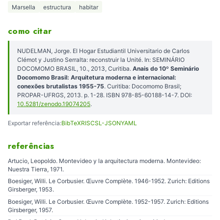
Marsella
estructura
habitar
como citar
NUDELMAN, Jorge. El Hogar Estudiantil Universitario de Carlos
Clémot y Justino Serralta: reconstruir la Unité. In: SEMINÁRIO
DOCOMOMO BRASIL, 10., 2013, Curitiba.
Anais do 10º Seminário
Docomomo Brasil: Arquitetura moderna e internacional:
conexões brutalistas 1955-75
. Curitiba: Docomomo Brasil;
PROPAR-UFRGS, 2013. p. 1-28. ISBN 978-85-60188-14-7. DOI:
10.5281/zenodo.19074205
.
Exportar referência:
BibTeX
RIS
CSL-JSON
YAML
referências
Artucio, Leopoldo. Montevideo y la arquitectura moderna. Montevideo:
Nuestra Tierra, 1971.
Boesiger, Willi. Le Corbusier. Œuvre Complète. 1946-1952. Zurich: Editions
Girsberger, 1953.
Boesiger, Willi. Le Corbusier. Œuvre Complète. 1952-1957. Zurich: Editions
Girsberger, 1957.