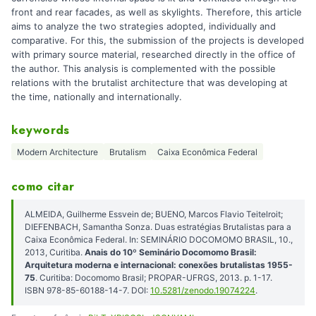
front and rear facades, as well as skylights. Therefore, this article
aims to analyze the two strategies adopted, individually and
comparative. For this, the submission of the projects is developed
with primary source material, researched directly in the office of
the author. This analysis is complemented with the possible
relations with the brutalist architecture that was developing at
the time, nationally and internationally.
keywords
Modern Architecture
Brutalism
Caixa Econômica Federal
como citar
ALMEIDA, Guilherme Essvein de; BUENO, Marcos Flavio Teitelroit;
DIEFENBACH, Samantha Sonza. Duas estratégias Brutalistas para a
Caixa Econômica Federal. In: SEMINÁRIO DOCOMOMO BRASIL, 10.,
2013, Curitiba.
Anais do 10º Seminário Docomomo Brasil:
Arquitetura moderna e internacional: conexões brutalistas 1955-
75
. Curitiba: Docomomo Brasil; PROPAR-UFRGS, 2013. p. 1-17.
ISBN 978-85-60188-14-7. DOI:
10.5281/zenodo.19074224
.