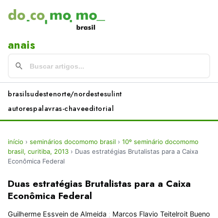
anais
brasil
sudeste
norte/nordeste
sul
int
autores
palavras-chave
editorial
início
›
seminários docomomo brasil
›
10º seminário docomomo
brasil, curitiba, 2013
›
Duas estratégias Brutalistas para a Caixa
Econômica Federal
Duas estratégias Brutalistas para a Caixa
Econômica Federal
Guilherme Essvein de Almeida
;
Marcos Flavio Teitelroit Bueno