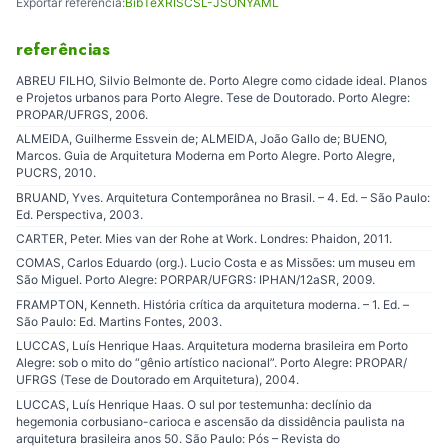
Exportar referência:
BibTeX
RIS
CSL-JSON
YAML
referências
ABREU FILHO, Silvio Belmonte de. Porto Alegre como cidade ideal. Planos
e Projetos urbanos para Porto Alegre. Tese de Doutorado. Porto Alegre:
PROPAR/UFRGS, 2006.
ALMEIDA, Guilherme Essvein de; ALMEIDA, João Gallo de; BUENO,
Marcos. Guia de Arquitetura Moderna em Porto Alegre. Porto Alegre,
PUCRS, 2010.
BRUAND, Yves. Arquitetura Contemporânea no Brasil. – 4. Ed. – São Paulo:
Ed. Perspectiva, 2003.
CARTER, Peter. Mies van der Rohe at Work. Londres: Phaidon, 2011.
COMAS, Carlos Eduardo (org.). Lucio Costa e as Missões: um museu em
São Miguel. Porto Alegre: PORPAR/UFGRS: IPHAN/12aSR, 2009.
FRAMPTON, Kenneth. História crítica da arquitetura moderna. – 1. Ed. –
São Paulo: Ed. Martins Fontes, 2003.
LUCCAS, Luís Henrique Haas. Arquitetura moderna brasileira em Porto
Alegre: sob o mito do “gênio artístico nacional”. Porto Alegre: PROPAR/
UFRGS (Tese de Doutorado em Arquitetura), 2004.
LUCCAS, Luís Henrique Haas. O sul por testemunha: declínio da
hegemonia corbusiano-carioca e ascensão da dissidência paulista na
arquitetura brasileira anos 50. São Paulo: Pós – Revista do