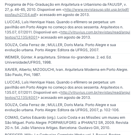
Programa de Pós-Graduação em Arquitetura e Urbanismo da FAUUSP, v.
27, p. 46-65, 2010. Disponível em <
http://www.revistasusp.sibi.usp.br/pdf/
posfau/n27/04.pdf
> acessado em agosto de 2013.
LUCCAS, Luís Henrique Haas. Quando o efêmero se perpetua: um
pavilhão em Porto Alegre no começo dos anos sessenta. Arquitextos n.
135.07, 07/2011. Disponível em <
http://vitruvius.com.br/revistas/read/arqui
textos/12.135/4001
> acessado em agosto de 2013.
SOUZA, Celia Ferraz de ; MULLER, Doris Maria. Porto Alegre e sua
evolução urbana. Porto Alegre: Editora da UFRGS, 2007.
WEIMER, Günter. A arquitetura. Síntese rio-grandense. 2. ed. Ed.
Universidade/UFRGS, 1998.
XAVIER, Alberto; MIZOGUCHI, Ivan. Arquitetura Moderna em Porto Alegre.
São Paulo, Pini, 1987.
LUCCAS, Luís Henrique Haas. Quando o efêmero se perpetua: um
pavilhão em Porto Alegre no começo dos anos sessenta. Arquitextos n.
135.07, 07/2011. Disponível em <
http://vitruvius.com.br/revistas/read/arqui
textos/12.135/4001
> acessado em agosto de 2013.
SOUZA, Celia Ferraz de ; MULLER, Doris Maria. Porto Alegre e sua
evolução urbana. Porto Alegre: Editora da UFRGS, 2007, p. 102-106.
COMAS, Carlos Eduardo (org.). Lucio Costa e as Missões: um museu em
São Miguel. Porto Alegre: PORPAR/UFGRS: a IPHAN/12 SR, 2009. Revista
2G n. 54. João Vilanova Artigas. Barcelona: Gustavo Gili, 2010.
BOESIGER, Willy. Le Corbusier. Complete Works vol. 1. Bassel, Boston,