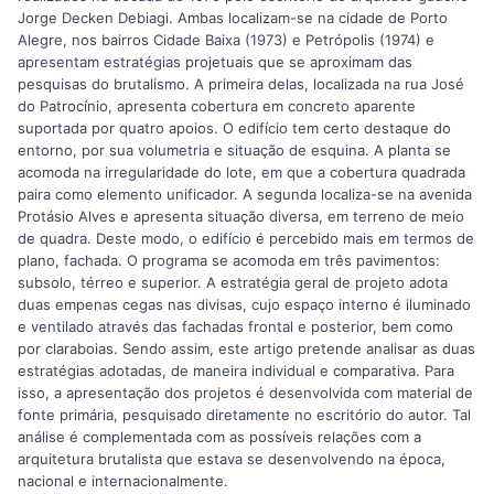
Jorge Decken Debiagi. Ambas localizam-se na cidade de Porto
Alegre, nos bairros Cidade Baixa (1973) e Petrópolis (1974) e
apresentam estratégias projetuais que se aproximam das
pesquisas do brutalismo. A primeira delas, localizada na rua José
do Patrocínio, apresenta cobertura em concreto aparente
suportada por quatro apoios. O edifício tem certo destaque do
entorno, por sua volumetria e situação de esquina. A planta se
acomoda na irregularidade do lote, em que a cobertura quadrada
paira como elemento unificador. A segunda localiza-se na avenida
Protásio Alves e apresenta situação diversa, em terreno de meio
de quadra. Deste modo, o edifício é percebido mais em termos de
plano, fachada. O programa se acomoda em três pavimentos:
subsolo, térreo e superior. A estratégia geral de projeto adota
duas empenas cegas nas divisas, cujo espaço interno é iluminado
e ventilado através das fachadas frontal e posterior, bem como
por claraboias. Sendo assim, este artigo pretende analisar as duas
estratégias adotadas, de maneira individual e comparativa. Para
isso, a apresentação dos projetos é desenvolvida com material de
fonte primária, pesquisado diretamente no escritório do autor. Tal
análise é complementada com as possíveis relações com a
arquitetura brutalista que estava se desenvolvendo na época,
nacional e internacionalmente.