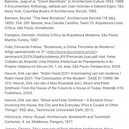
Bakema, Jaap et al. “Doorn Manifesto”. In Architecture Culture 1943-1968:
A Documentary Anthology, editado por Joan Ockman e Edward Eigen, 183.
Nova York: Columbia Books of Architecture; Rizzoli, 1993.
Banham, Reyner. “The New Brutalism”. Architectural Review 118 (dez.
1955): 354-361. Barone, Ana Cláudia Castilho. Team 10: Arquitetura como
Crítica. São Paulo: Annablume;
Frampton, Kenneth. História Crítica da Arquitetura Moderna. São Paulo:
Martins Fontes, 1997.
Fuão, Fernando Freitas. “Brutalismo, a Última Trincheira do Moderno”.
Artigo apresentado no 3º <
http://www.docomomo.org.br/
>
seminario%203%20pdfs/subtema_A1F/Fernando_fuao.pdf. Hall, Peter.
Cidades do Amanhã: Uma História Intelectual do Planejamento e do
Projeto Urbanos no Século XX. 1. ed. amp. São Paulo: Perspectiva, 2009.
Heuvel, Dirk van den. “Robin Hood 2001: Kolonisering van het moderne /
Robin Hood 2001: The Colonisation of the Modern”. OASE 51 (1999): 96-
103. Heuvel, Dirk van den e Max Risselada (ed.). Alison and Peter
Smithson: From the House of the Future to a House of Today. Roterdã: 010
Publishers, 2004.
Heuvel, Dirk van den. “Alison and Peter Smithson – A Brutalist Story:
Involving the House, the City and the Everyday (Plus a Couple of Other
Things)”. PhD diss., Technische Universiteit Delft, 2013.
Hitchcock, Henry-Russel. Architecture: Nineteenth and Twentieth
Centuries. 4. ed. Middlesex: Penguin, 1977.
Jencks, Charles. The Language of Post-Modern Architecture. Nova