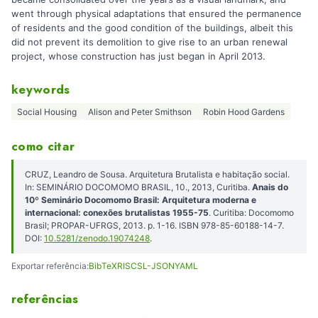
went through physical adaptations that ensured the permanence
of residents and the good condition of the buildings, albeit this
did not prevent its demolition to give rise to an urban renewal
project, whose construction has just began in April 2013.
keywords
Social Housing
Alison and Peter Smithson
Robin Hood Gardens
como citar
CRUZ, Leandro de Sousa. Arquitetura Brutalista e habitação social.
In: SEMINÁRIO DOCOMOMO BRASIL, 10., 2013, Curitiba.
Anais do
10º Seminário Docomomo Brasil: Arquitetura moderna e
internacional: conexões brutalistas 1955-75
. Curitiba: Docomomo
Brasil; PROPAR-UFRGS, 2013. p. 1-16. ISBN 978-85-60188-14-7.
DOI:
10.5281/zenodo.19074248
.
Exportar referência:
BibTeX
RIS
CSL-JSON
YAML
referências