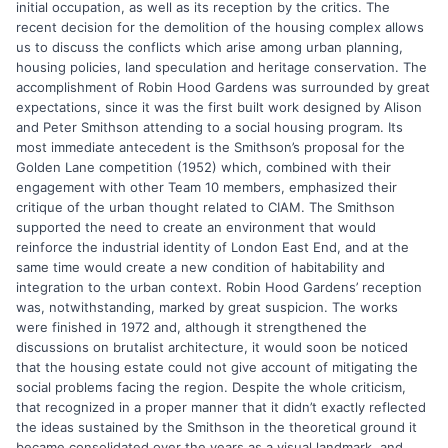
initial occupation, as well as its reception by the critics. The
recent decision for the demolition of the housing complex allows
us to discuss the conflicts which arise among urban planning,
housing policies, land speculation and heritage conservation. The
accomplishment of Robin Hood Gardens was surrounded by great
expectations, since it was the first built work designed by Alison
and Peter Smithson attending to a social housing program. Its
most immediate antecedent is the Smithson’s proposal for the
Golden Lane competition (1952) which, combined with their
engagement with other Team 10 members, emphasized their
critique of the urban thought related to CIAM. The Smithson
supported the need to create an environment that would
reinforce the industrial identity of London East End, and at the
same time would create a new condition of habitability and
integration to the urban context. Robin Hood Gardens’ reception
was, notwithstanding, marked by great suspicion. The works
were finished in 1972 and, although it strengthened the
discussions on brutalist architecture, it would soon be noticed
that the housing estate could not give account of mitigating the
social problems facing the region. Despite the whole criticism,
that recognized in a proper manner that it didn’t exactly reflected
the ideas sustained by the Smithson in the theoretical ground it
became consolidated over the years as a visual landmark, and