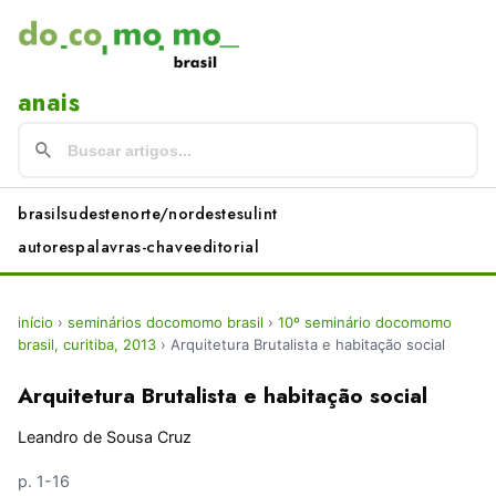
anais
brasil
sudeste
norte/nordeste
sul
int
autores
palavras-chave
editorial
início
›
seminários docomomo brasil
›
10º seminário docomomo
brasil, curitiba, 2013
›
Arquitetura Brutalista e habitação social
Arquitetura Brutalista e habitação social
Leandro de Sousa Cruz
p. 1-16