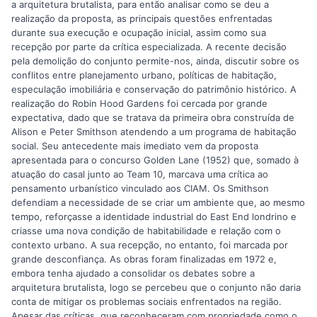
a arquitetura brutalista, para então analisar como se deu a
realização da proposta, as principais questões enfrentadas
durante sua execução e ocupação inicial, assim como sua
recepção por parte da crítica especializada. A recente decisão
pela demolição do conjunto permite-nos, ainda, discutir sobre os
conflitos entre planejamento urbano, políticas de habitação,
especulação imobiliária e conservação do patrimônio histórico. A
realização do Robin Hood Gardens foi cercada por grande
expectativa, dado que se tratava da primeira obra construída de
Alison e Peter Smithson atendendo a um programa de habitação
social. Seu antecedente mais imediato vem da proposta
apresentada para o concurso Golden Lane (1952) que, somado à
atuação do casal junto ao Team 10, marcava uma crítica ao
pensamento urbanístico vinculado aos CIAM. Os Smithson
defendiam a necessidade de se criar um ambiente que, ao mesmo
tempo, reforçasse a identidade industrial do East End londrino e
criasse uma nova condição de habitabilidade e relação com o
contexto urbano. A sua recepção, no entanto, foi marcada por
grande desconfiança. As obras foram finalizadas em 1972 e,
embora tenha ajudado a consolidar os debates sobre a
arquitetura brutalista, logo se percebeu que o conjunto não daria
conta de mitigar os problemas sociais enfrentados na região.
Apesar das críticas, que reconheceram com propriedade como o