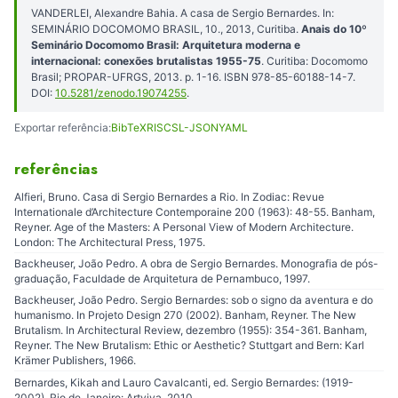
VANDERLEI, Alexandre Bahia. A casa de Sergio Bernardes. In:
SEMINÁRIO DOCOMOMO BRASIL, 10., 2013, Curitiba.
Anais do 10º
Seminário Docomomo Brasil: Arquitetura moderna e
internacional: conexões brutalistas 1955-75
. Curitiba: Docomomo
Brasil; PROPAR-UFRGS, 2013. p. 1-16. ISBN 978-85-60188-14-7.
DOI:
10.5281/zenodo.19074255
.
Exportar referência:
BibTeX
RIS
CSL-JSON
YAML
referências
Alfieri, Bruno. Casa di Sergio Bernardes a Rio. In Zodiac: Revue
Internationale d’Architecture Contemporaine 200 (1963): 48-55. Banham,
Reyner. Age of the Masters: A Personal View of Modern Architecture.
London: The Architectural Press, 1975.
Backheuser, João Pedro. A obra de Sergio Bernardes. Monografia de pós-
graduação, Faculdade de Arquitetura de Pernambuco, 1997.
Backheuser, João Pedro. Sergio Bernardes: sob o signo da aventura e do
humanismo. In Projeto Design 270 (2002). Banham, Reyner. The New
Brutalism. In Architectural Review, dezembro (1955): 354-361. Banham,
Reyner. The New Brutalism: Ethic or Aesthetic? Stuttgart and Bern: Karl
Krämer Publishers, 1966.
Bernardes, Kikah and Lauro Cavalcanti, ed. Sergio Bernardes: (1919-
2002). Rio de Janeiro: Artviva, 2010.