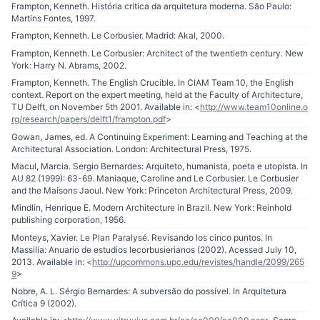
Frampton, Kenneth. História crítica da arquitetura moderna. São Paulo:
Martins Fontes, 1997.
Frampton, Kenneth. Le Corbusier. Madrid: Akal, 2000.
Frampton, Kenneth. Le Corbusier: Architect of the twentieth century. New
York: Harry N. Abrams, 2002.
Frampton, Kenneth. The English Crucible. In CIAM Team 10, the English
context. Report on the expert meeting, held at the Faculty of Architecture,
TU Delft, on November 5th 2001. Available in: <
http://www.team10online.o
rg/research/papers/delft1/frampton.pdf
>
Gowan, James, ed. A Continuing Experiment: Learning and Teaching at the
Architectural Association. London: Architectural Press, 1975.
Macul, Marcia. Sergio Bernardes: Arquiteto, humanista, poeta e utopista. In
AU 82 (1999): 63-69. Maniaque, Caroline and Le Corbusier. Le Corbusier
and the Maisons Jaoul. New York: Princeton Architectural Press, 2009.
Mindlin, Henrique E. Modern Architecture in Brazil. New York: Reinhold
publishing corporation, 1956.
Monteys, Xavier. Le Plan Paralysé. Revisando los cinco puntos. In
Massilia: Anuario de estudios lecorbusierianos (2002). Acessed July 10,
2013. Available in: <
http://upcommons.upc.edu/revistes/handle/2099/265
9
>
Nobre, A. L. Sérgio Bernardes: A subversão do possível. In Arquitetura
Crítica 9 (2002).