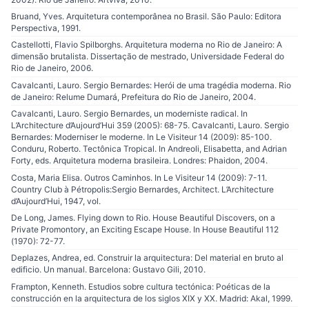
Bruand, Yves. Arquitetura contemporânea no Brasil. São Paulo: Editora
Perspectiva, 1991.
Castellotti, Flavio Spilborghs. Arquitetura moderna no Rio de Janeiro: A
dimensão brutalista. Dissertação de mestrado, Universidade Federal do
Rio de Janeiro, 2006.
Cavalcanti, Lauro. Sergio Bernardes: Herói de uma tragédia moderna. Rio
de Janeiro: Relume Dumará, Prefeitura do Rio de Janeiro, 2004.
Cavalcanti, Lauro. Sergio Bernardes, un moderniste radical. In
L’Architecture d’Aujourd’Hui 359 (2005): 68-75. Cavalcanti, Lauro. Sergio
Bernardes: Moderniser le moderne. In Le Visiteur 14 (2009): 85-100.
Conduru, Roberto. Tectônica Tropical. In Andreoli, Elisabetta, and Adrian
Forty, eds. Arquitetura moderna brasileira. Londres: Phaidon, 2004.
Costa, Maria Elisa. Outros Caminhos. In Le Visiteur 14 (2009): 7-11.
Country Club à Pétropolis:Sergio Bernardes, Architect. L’Architecture
d’Aujourd’Hui, 1947, vol.
De Long, James. Flying down to Rio. House Beautiful Discovers, on a
Private Promontory, an Exciting Escape House. In House Beautiful 112
(1970): 72-77.
Deplazes, Andrea, ed. Construir la arquitectura: Del material en bruto al
edificio. Un manual. Barcelona: Gustavo Gili, 2010.
Frampton, Kenneth. Estudios sobre cultura tectónica: Poéticas de la
construcción en la arquitectura de los siglos XIX y XX. Madrid: Akal, 1999.