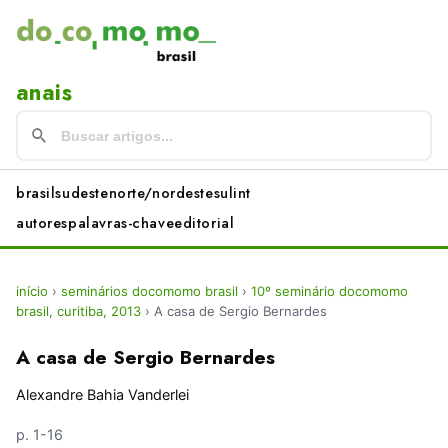
anais
brasil
sudeste
norte/nordeste
sul
int
autores
palavras-chave
editorial
início
›
seminários docomomo brasil
›
10º seminário docomomo
brasil, curitiba, 2013
›
A casa de Sergio Bernardes
A casa de Sergio Bernardes
Alexandre Bahia Vanderlei
p. 1-16