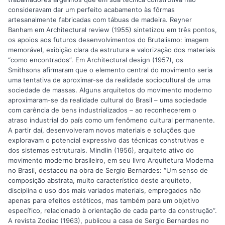
consideravam dar um perfeito acabamento às fôrmas
artesanalmente fabricadas com tábuas de madeira. Reyner
Banham em Architectural review (1955) sintetizou em três pontos,
os apoios aos futuros desenvolvimentos do Brutalismo: imagem
memorável, exibição clara da estrutura e valorização dos materiais
“como encontrados”. Em Architectural design (1957), os
Smithsons afirmaram que o elemento central do movimento seria
uma tentativa de aproximar-se da realidade sociocultural de uma
sociedade de massas. Alguns arquitetos do movimento moderno
aproximaram-se da realidade cultural do Brasil – uma sociedade
com carência de bens industrializados – ao reconhecerem o
atraso industrial do país como um fenômeno cultural permanente.
A partir daí, desenvolveram novos materiais e soluções que
exploravam o potencial expressivo das técnicas construtivas e
dos sistemas estruturais. Mindlin (1956), arquiteto ativo do
movimento moderno brasileiro, em seu livro Arquitetura Moderna
no Brasil, destacou na obra de Sergio Bernardes: “Um senso de
composição abstrata, muito característico deste arquiteto,
disciplina o uso dos mais variados materiais, empregados não
apenas para efeitos estéticos, mas também para um objetivo
específico, relacionado à orientação de cada parte da construção”.
A revista Zodiac (1963), publicou a casa de Sergio Bernardes no