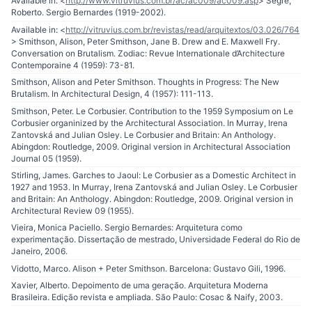
Available in: <
http://www.vitruvius.com.br/ac/ac009/ac009.asp
> Segre,
Roberto. Sergio Bernardes (1919-2002).
Available in: <
http://vitruvius.com.br/revistas/read/arquitextos/03.026/764
> Smithson, Alison, Peter Smithson, Jane B. Drew and E. Maxwell Fry.
Conversation on Brutalism. Zodiac: Revue Internationale d’Architecture
Contemporaine 4 (1959): 73-81.
Smithson, Alison and Peter Smithson. Thoughts in Progress: The New
Brutalism. In Architectural Design, 4 (1957): 111-113.
Smithson, Peter. Le Corbusier. Contribution to the 1959 Symposium on Le
Corbusier organinized by the Architectural Association. In Murray, Irena
Zantovská and Julian Osley. Le Corbusier and Britain: An Anthology.
Abingdon: Routledge, 2009. Original version in Architectural Association
Journal 05 (1959).
Stirling, James. Garches to Jaoul: Le Corbusier as a Domestic Architect in
1927 and 1953. In Murray, Irena Zantovská and Julian Osley. Le Corbusier
and Britain: An Anthology. Abingdon: Routledge, 2009. Original version in
Architectural Review 09 (1955).
Vieira, Monica Paciello. Sergio Bernardes: Arquitetura como
experimentação. Dissertação de mestrado, Universidade Federal do Rio de
Janeiro, 2006.
Vidotto, Marco. Alison + Peter Smithson. Barcelona: Gustavo Gili, 1996.
Xavier, Alberto. Depoimento de uma geração. Arquitetura Moderna
Brasileira. Edição revista e ampliada. São Paulo: Cosac & Naify, 2003.