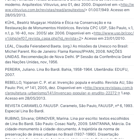
moderno. Arquitextos: Vitruvius, ano 01, dez 2000. Disponível em <
http://w
ww.vitruvius.com.br/revistas/read/arquitextos/
> 01.007/949. Acesso em
28/05/2013.
KÜHL, Beatriz Mugayar. História e Ética na Conservação e na
Restauração de Monumentos Históricos. Revista CPC USP, São Paulo, v.1,
n.1, p. 16-40, nov. 2005/ abr. 2006. Disponível em <
http://www.usp.br/cpc/
v1/php/wf07_revista_capa.php?id_revista=2
> Acesso em 23/01/2010.
LEAL, Claudia Feierabend Baeta. (org.) As missões da Unesco no Brasil:
Michel Parent. Rio de Janeiro: Flama Ramos/IPHAN, 2008. NAÇÕES
UNIDAS. Recomendação de Nova Delhi. 9º Sessão da Conferência Geral
das Nações Unidas, nov, 1956.
PEREIRA, Juliano. Lina Bo Bardi. Bahia, 1958-1964. Uberlândia: EDUFU,
2007.
REBELLO, Yopanan C. P. et al. Invenção: popula e erudito. Revista AU, São
Paulo: Pini, nº 141, 2005, dez. Disponível em <
http://www.revistaau.com.b
r/arquitetura-urbanismo/141/invencao-popular-e-erudito-22272-
> 1.asp.
Acesso em 28/05/2013.
REVISTA CARAMELO. FAUUSP. Caramelo, São Paulo, FAUUSP, nº 6, 1993.
Especial Lina Bo Bardi.
RUBINO, Silvana; GRINOVER, Marina. Lina por escrito: textos escolhidos
de Lina Bo Bardi. São Paulo: Cosac Naify, 2009. SANT’ANNA, Márcia. Da
cidade–monumento à cidade-documento. A trajetória da norma de
preservação de áreas urbanas no Brasil (1937-1990). Dissertação