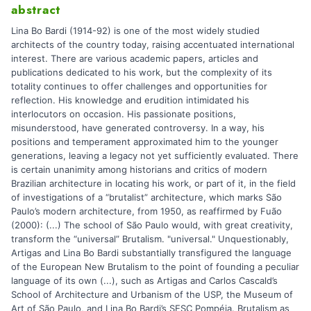
abstract
Lina Bo Bardi (1914-92) is one of the most widely studied
architects of the country today, raising accentuated international
interest. There are various academic papers, articles and
publications dedicated to his work, but the complexity of its
totality continues to offer challenges and opportunities for
reflection. His knowledge and erudition intimidated his
interlocutors on occasion. His passionate positions,
misunderstood, have generated controversy. In a way, his
positions and temperament approximated him to the younger
generations, leaving a legacy not yet sufficiently evaluated. There
is certain unanimity among historians and critics of modern
Brazilian architecture in locating his work, or part of it, in the field
of investigations of a “brutalist” architecture, which marks São
Paulo’s modern architecture, from 1950, as reaffirmed by Fuão
(2000): (...) The school of São Paulo would, with great creativity,
transform the “universal” Brutalism. "universal." Unquestionably,
Artigas and Lina Bo Bardi substantially transfigured the language
of the European New Brutalism to the point of founding a peculiar
language of its own (...), such as Artigas and Carlos Cascald’s
School of Architecture and Urbanism of the USP, the Museum of
Art of São Paulo, and Lina Bo Bardi’s SESC Pompéia. Brutalism as