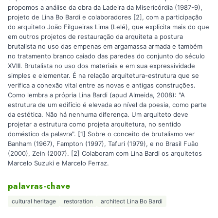
propomos a análise da obra da Ladeira da Misericórdia (1987-9),
projeto de Lina Bo Bardi e colaboradores [2], com a participação
do arquiteto João Filgueiras Lima (Lelé), que explicita mais do que
em outros projetos de restauração da arquiteta a postura
brutalista no uso das empenas em argamassa armada e também
no tratamento branco caiado das paredes do conjunto do século
XVIII. Brutalista no uso dos materiais e em sua expressividade
simples e elementar. É na relação arquitetura-estrutura que se
verifica a conexão vital entre as novas e antigas construções.
Como lembra a própria Lina Bardi (apud Almeida, 2008): "A
estrutura de um edifício é elevada ao nível da poesia, como parte
da estética. Não há nenhuma diferença. Um arquiteto deve
projetar a estrutura como projeta arquitetura, no sentido
doméstico da palavra". [1] Sobre o conceito de brutalismo ver
Banham (1967), Fampton (1997), Tafuri (1979), e no Brasil Fuão
(2000), Zein (2007). [2] Colaboram com Lina Bardi os arquitetos
Marcelo Suzuki e Marcelo Ferraz.
palavras-chave
cultural heritage
restoration
architect Lina Bo Bardi