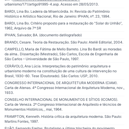
urbanismo/171/artigo91995-4.asp. Acesso em 28/05/2013.
BARDI, Lina Bo. Ladeira da Misericórdia. In: Revista do Patrimônio
Histórico e Artístico Nacional, Rio de Janeiro: IPHAN, nº. 23, 1994.
BARDI, Lina Bo. Critério proposto para a restauração do “Solar do Unhão”,
1962, Arquivo da 7ª SR
IPHAN, Salvador, BA. (documento datilografado)
BRANDI, Cesare. Teoria da Restauração. São Paulo: Ateliê Editorial, 2004.
CAMPELLO, Maria de Fátima de Mello Barreto. Lina Bo Bardi: as moradas
da alma.. Dissertação (Mestrado), São Carlos, Escola de Engenharia de
São Carlos – Universidade de São Paulo, 1997.
CERÁVOLO, Ana Lúcia. Interpretações do patrimônio: arquitetura e
urbanismo moderno na constituição de uma cultura de intervenção no
Brasil, 1930-60. Tese (Doutorado). São Carlos: USP, 2010.
CONGRESSO INTERNACIONAL DE ARQUITETURA MODERNA (CIAM).
Carta de Atenas. 4º Congresso Internacional de Arquitetura Moderna, nov.,
1933.
CONSELHO INTERNACIONAL DE MONUMENTOS E SÍTIOS (ICOMOS).
Carta de Veneza. 2º Congresso Internacional de Arquitesto e técncios de
Monumentos Históricos, , mai, 1964.
FRAMPTON, Kenneth. História crítica da arquitetura moderna. São Paulo:
Martins Fontes, 1997.
FUÃO, Fernando Freitas. Brutalismo a última trincheira do movimento