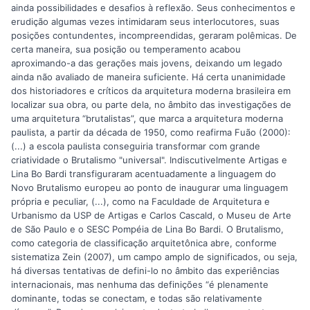
ainda possibilidades e desafios à reflexão. Seus conhecimentos e
erudição algumas vezes intimidaram seus interlocutores, suas
posições contundentes, incompreendidas, geraram polêmicas. De
certa maneira, sua posição ou temperamento acabou
aproximando-a das gerações mais jovens, deixando um legado
ainda não avaliado de maneira suficiente. Há certa unanimidade
dos historiadores e críticos da arquitetura moderna brasileira em
localizar sua obra, ou parte dela, no âmbito das investigações de
uma arquitetura “brutalistas”, que marca a arquitetura moderna
paulista, a partir da década de 1950, como reafirma Fuão (2000):
(...) a escola paulista conseguiria transformar com grande
criatividade o Brutalismo "universal". Indiscutivelmente Artigas e
Lina Bo Bardi transfiguraram acentuadamente a linguagem do
Novo Brutalismo europeu ao ponto de inaugurar uma linguagem
própria e peculiar, (...), como na Faculdade de Arquitetura e
Urbanismo da USP de Artigas e Carlos Cascald, o Museu de Arte
de São Paulo e o SESC Pompéia de Lina Bo Bardi. O Brutalismo,
como categoria de classificação arquitetônica abre, conforme
sistematiza Zein (2007), um campo amplo de significados, ou seja,
há diversas tentativas de defini-lo no âmbito das experiências
internacionais, mas nenhuma das definições “é plenamente
dominante, todas se conectam, e todas são relativamente