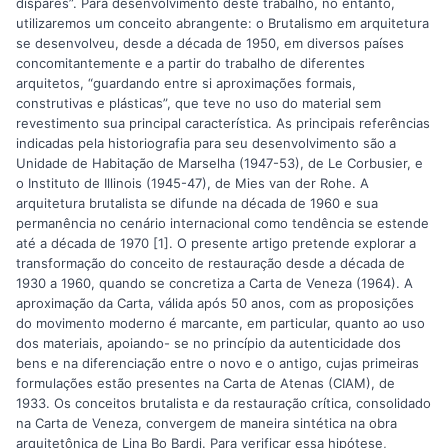
díspares”. Para desenvolvimento deste trabalho, no entanto,
utilizaremos um conceito abrangente: o Brutalismo em arquitetura
se desenvolveu, desde a década de 1950, em diversos países
concomitantemente e a partir do trabalho de diferentes
arquitetos, “guardando entre si aproximações formais,
construtivas e plásticas”, que teve no uso do material sem
revestimento sua principal característica. As principais referências
indicadas pela historiografia para seu desenvolvimento são a
Unidade de Habitação de Marselha (1947-53), de Le Corbusier, e
o Instituto de Illinois (1945-47), de Mies van der Rohe. A
arquitetura brutalista se difunde na década de 1960 e sua
permanência no cenário internacional como tendência se estende
até a década de 1970 [1]. O presente artigo pretende explorar a
transformação do conceito de restauração desde a década de
1930 a 1960, quando se concretiza a Carta de Veneza (1964). A
aproximação da Carta, válida após 50 anos, com as proposições
do movimento moderno é marcante, em particular, quanto ao uso
dos materiais, apoiando- se no princípio da autenticidade dos
bens e na diferenciação entre o novo e o antigo, cujas primeiras
formulações estão presentes na Carta de Atenas (CIAM), de
1933. Os conceitos brutalista e da restauração crítica, consolidado
na Carta de Veneza, convergem de maneira sintética na obra
arquitetônica de Lina Bo Bardi. Para verificar essa hipótese,