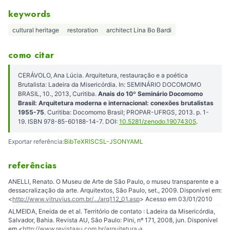
keywords
cultural heritage
restoration
architect Lina Bo Bardi
como citar
CERÁVOLO, Ana Lúcia. Arquitetura, restauração e a poética
Brutalista: Ladeira da Misericórdia. In: SEMINÁRIO DOCOMOMO
BRASIL, 10., 2013, Curitiba.
Anais do 10º Seminário Docomomo
Brasil: Arquitetura moderna e internacional: conexões brutalistas
1955-75
. Curitiba: Docomomo Brasil; PROPAR-UFRGS, 2013. p. 1-
19. ISBN 978-85-60188-14-7. DOI:
10.5281/zenodo.19074305
.
Exportar referência:
BibTeX
RIS
CSL-JSON
YAML
referências
ANELLI, Renato. O Museu de Arte de São Paulo, o museu transparente e a
dessacralização da arte. Arquitextos, São Paulo, set., 2009. Disponível em:
<
http://www.vitruvius.com.br/.../arq112_01.asp
> Acesso em 03/01/2010
ALMEIDA, Eneida de et al. Território de contato : Ladeira da Misericórdia,
Salvador, Bahia. Revista AU, São Paulo: Pini, nº 171, 2008, jun. Disponível
em <
http://www.revistaau.com.br/arquitetura-