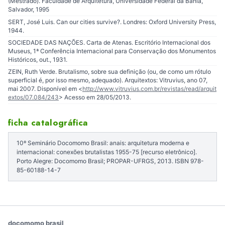
(Mestrado). Faculdade de Arquitetura, Universidade Federal da Bahia,
Salvador, 1995
SERT, José Luis. Can our cities survive?. Londres: Oxford University Press,
1944.
SOCIEDADE DAS NAÇÕES. Carta de Atenas. Escritório Internacional dos
Museus, 1ª Conferência Internacional para Conservação dos Monumentos
Históricos, out., 1931.
ZEIN, Ruth Verde. Brutalismo, sobre sua definição (ou, de como um rótulo
superficial é, por isso mesmo, adequado). Arquitextos: Vitruvius, ano 07,
mai 2007. Disponível em <
http://www.vitruvius.com.br/revistas/read/arquit
extos/07.084/243
> Acesso em 28/05/2013.
ficha catalográfica
10º Seminário Docomomo Brasil: anais: arquitetura moderna e
internacional: conexões brutalistas 1955-75 [recurso eletrônico].
Porto Alegre: Docomomo Brasil; PROPAR-UFRGS, 2013. ISBN 978-
85-60188-14-7
docomomo brasil