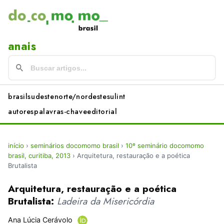
anais
brasil
sudeste
norte/nordeste
sul
int
autores
palavras-chave
editorial
início
›
seminários docomomo brasil
›
10º seminário docomomo
brasil, curitiba, 2013
›
Arquitetura, restauração e a poética
Brutalista
Arquitetura, restauração e a poética
Brutalista:
Ladeira da Misericórdia
Ana Lúcia Cerávolo