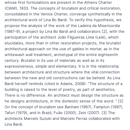
whose first formulations are present in the Athens Charter
(CIAM), 1933. The concepts of brutalism and critical restoration,
consolidated in the Venice Charter, converge synthetically in the
architectural work of Lina Bo Bardi. To verify this hypothesis, we
propose the analysis of the work of the Ladeira da Misericordia
(1987-9), a project by Lina Bo Bardi and collaborators [2], with the
participation of the architect João Filgueiras Lima (Lelé), which
elucidates, more than in other restoration projects, the brutalist
architectural approach on the use of gables in mortar, as in the
whitewash wall treatment, archetypal of the entire eighteenth
century. Brutalist in its use of materials as well as in its
expressiveness, simple and elementary. It is in the relationship
between architecture and structure where the vital connection
between the new and old constructions can be beheld. As Lina
Bardi herself reminds (cited in Adams, 2008): "The structure of a
building is raised to the level of poetry, as part of aesthetics.
There is no difference. An architect must design the structure as
he designs architecture, in the domestic sense of the word. " [2]
On the concept of brutalism see Banham (1967), Fampton (1997),
Tafuri (1979), and in Brazil, Fuão (2000), Zein (2007). [3] The
architects Marcelo Suzuki and Marcelo Ferraz collaborated with
Lina Bardi.