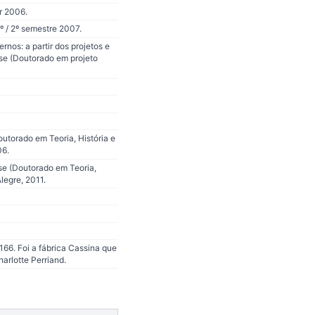
r 2006.
º / 2º semestre 2007.
nos: a partir dos projetos e
se (Doutorado em projeto
outorado em Teoria, História e
06.
se (Doutorado em Teoria,
legre, 2011.
166. Foi a fábrica Cassina que
arlotte Perriand.