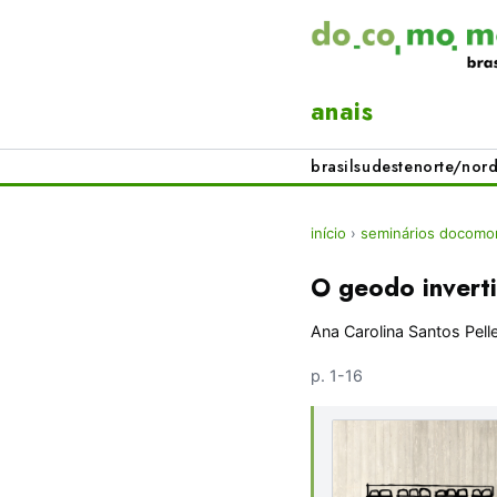
anais
brasil
sudeste
norte/nord
início
›
seminários docomom
O geodo invert
Ana Carolina Santos Pelle
p. 1-16