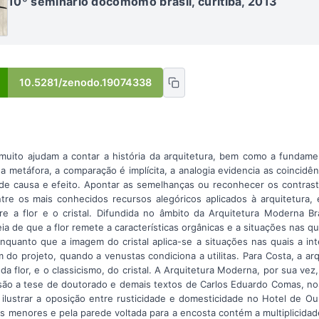
10º seminário docomomo brasil, curitiba, 2013
10.5281/zenodo.19074338
muito ajudam a contar a história da arquitetura, bem como a fundame
na metáfora, a comparação é implícita, a analogia evidencia as coincidê
de causa e efeito. Apontar as semelhanças ou reconhecer os contrast
entre os mais conhecidos recursos alegóricos aplicados à arquitetura, 
e a flor e o cristal. Difundida no âmbito da Arquitetura Moderna Bra
eia de que a flor remete a características orgânicas e a situações nas q
enquanto que a imagem do cristal aplica-se a situações nas quais a int
do projeto, quando a venustas condiciona a utilitas. Para Costa, a ar
 da flor, e o classicismo, do cristal. A Arquitetura Moderna, por sua vez,
s são a tese de doutorado e demais textos de Carlos Eduardo Comas, nos
ilustrar a oposição entre rusticidade e domesticidade no Hotel de O
s menores e pela parede voltada para a encosta contém a multiplicidad