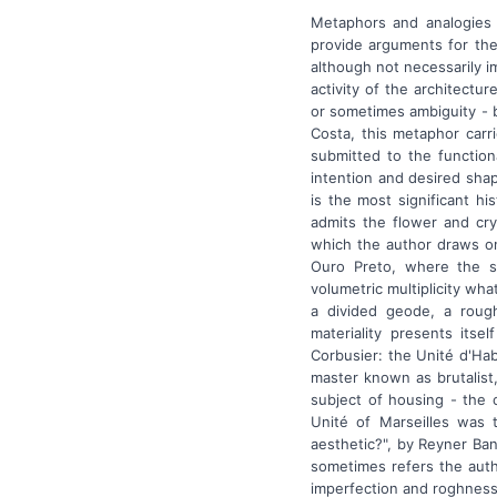
Metaphors and analogies h
provide arguments for the 
although not necessarily im
activity of the architectur
or sometimes ambiguity - 
Costa, this metaphor carri
submitted to the functiona
intention and desired shap
is the most significant hi
admits the flower and cry
which the author draws on
Ouro Preto, where the s
volumetric multiplicity wh
a divided geode, a rough
materiality presents itse
Corbusier: the Unité d'Hab
master known as brutalist
subject of housing - the 
Unité of Marseilles was t
aesthetic?", by Reyner Ban
sometimes refers the autho
imperfection and roghness 