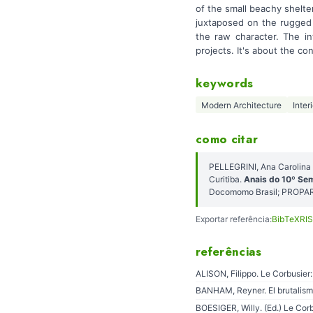
of the small beachy shelter
juxtaposed on the rugged 
the raw character. The i
projects. It's about the co
keywords
Modern Architecture
Inter
como citar
PELLEGRINI, Ana Carolina
Curitiba.
Anais do 10º Sem
Docomomo Brasil; PROPAR
Exportar referência:
BibTeX
RIS
referências
ALISON, Filippo. Le Corbusier
BANHAM, Reyner. El brutalismo 
BOESIGER, Willy. (Ed.) Le Cor