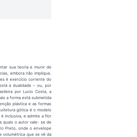
ntar sua teoria e munir de
ncias, embora não implique,
es é exercício corrente do
está a dualidade – ou, por
sileira por Lucio Costa, a
uais a forma está submetida
enção plástica e as formas
quitetura gótica é o modelo
 é inclusiva, e admite a flor
 quais o autor vale- se de
uro Preto, onde o envelope
e volumétrica que se vê da