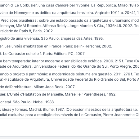
anon di Le Corbusier: una casa d’amore per Yvonne. La Repubblica. Milão: 18 ab
no de Niemeyer e os delitos da arquitetura brasileira. Arqtexto 10/11 p. 20-41, 1
recisões brasileiras : sobre um estado passado da arquitetura e urbanismo moder
Niemeyer, MMM Roberto, Affonso Reidy, Jorge Moreira & Cia., 1936-45. 2002. Te
sidade de Paris 8, Paris, 2002.
gistro de uma vivência. São Paulo: Empresa das Artes, 1995.
. Les unités d’habitation en France. Paris: Belin-Herscher, 2002.
Le Corbusier echelle 1. Paris: Editions PC, 2007.
a bem temperada: interior moderno e sensibilidade eclética. 2006. 215 f. Tese (D
dade de Arquitetura, Universidade Federal do Rio Grande do Sul, Porto Alegre, 20
ndo o projeto é patrimônio: a modernidade póstuma em questão. 2011. 276 f. Te
ura)-Faculdade de Arquitetura, Universidade Federal do Rio Grande do Sul, Porto A
e dell’architettura. Milan: Jaca Book, 2007.
r: L’Unité d’Habitation de Marseille. Marseille : Parenthèses, 1992.
cristal. São Paulo : Nobel, 1988.
 ideas y formas. Madrid: Blume, 1987. (Coleccion maestros de la arquitectura),p. 
ial exclusiva para a reedição dos móveis de Le Corbusier, Pierre Jeanneret e Ch