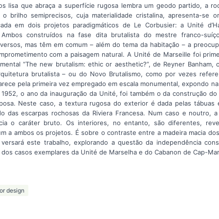
s lisa que abraça a superfície rugosa lembra um geodo partido, a r
 o brilho semiprecisos, cuja materialidade cristalina, apresenta-se o
icada em dois projetos paradigmáticos de Le Corbusier: a Unité d’Ha
Ambos construídos na fase dita brutalista do mestre franco-suíço
versos, mas têm em comum – além do tema da habitação – a preocup
mprometimento com a paisagem natural. A Unité de Marseille foi prime
mental “The new brutalism: ethic or aesthetic?”, de Reyner Banham, o
uitetura brutalista – ou do Novo Brutalismo, como por vezes refere
arece pela primeira vez empregado em escala monumental, expondo nas
 1952, o ano da inauguração da Unité, foi também o da construção do
posa. Neste caso, a textura rugosa do exterior é dada pelas tábuas 
o das escarpas rochosas da Riviera Francesa. Num caso e noutro, a 
cia o caráter bruto. Os interiores, no entanto, são diferentes, rev
m a ambos os projetos. É sobre o contraste entre a madeira macia dos
 versará este trabalho, explorando a questão da independência const
 dos casos exemplares da Unité de Marselha e do Cabanon de Cap-Mar
ior design