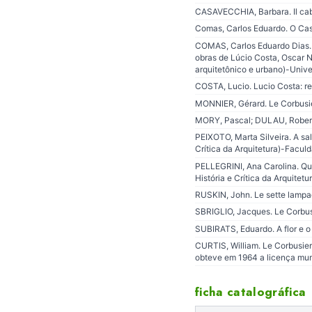
CASAVECCHIA, Barbara. Il cab
Comas, Carlos Eduardo. O Cassi
COMAS, Carlos Eduardo Dias. P
obras de Lúcio Costa, Oscar 
arquitetônico e urbano)-Univer
COSTA, Lucio. Lucio Costa: re
MONNIER, Gérard. Le Corbusier
MORY, Pascal; DULAU, Robert. 
PEIXOTO, Marta Silveira. A sal
Crítica da Arquitetura)-Facul
PELLEGRINI, Ana Carolina. Qua
História e Crítica da Arquitet
RUSKIN, John. Le sette lampad
SBRIGLIO, Jacques. Le Corbusie
SUBIRATS, Eduardo. A flor e o 
CURTIS, William. Le Corbusier:
obteve em 1964 a licença mund
ficha catalográfica