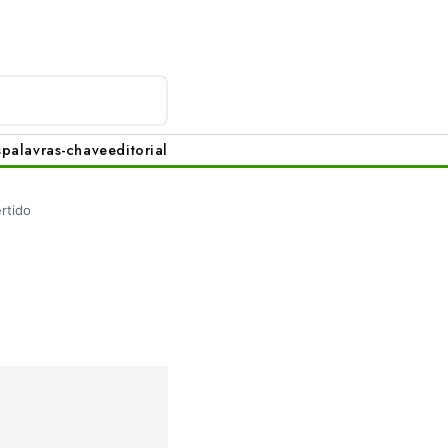
s
palavras-chave
editorial
rtido