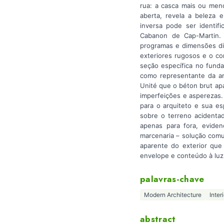
rua: a casca mais ou meno
aberta, revela a beleza e
inversa pode ser identif
Cabanon de Cap-Martin. 
programas e dimensões di
exteriores rugosos e o co
seção específica no funda
como representante da arq
Unité que o béton brut ap
imperfeições e asperezas.
para o arquiteto e sua es
sobre o terreno acidentad
apenas para fora, eviden
marcenaria – solução comu
aparente do exterior que
envelope e conteúdo à luz
palavras-chave
Modern Architecture
Inter
abstract