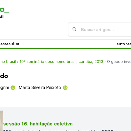
este
sul
int
autore
o brasil
›
10º seminário docomomo brasil, curitiba, 2013
›
O geodo inve
ido
grini
;
Marta Silveira Peixoto
sessão 16. habitação coletiva