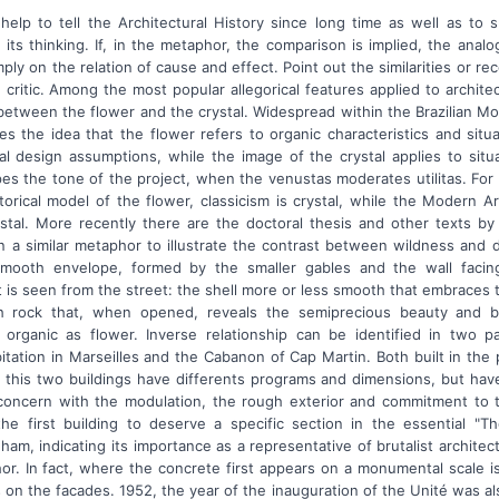
elp to tell the Architectural History since long time as well as to s
its thinking. If, in the metaphor, the comparison is implied, the analo
ply on the relation of cause and effect. Point out the similarities or re
e critic. Among the most popular allegorical features applied to architec
between the flower and the crystal. Widespread within the Brazilian Mo
es the idea that the flower refers to organic characteristics and situ
l design assumptions, while the image of the crystal applies to situa
es the tone of the project, when the venustas moderates utilitas. For
storical model of the flower, classicism is crystal, while the Modern Ar
stal. More recently there are the doctoral thesis and other texts b
 a similar metaphor to illustrate the contrast between wildness and d
mooth envelope, formed by the smaller gables and the wall facing
at is seen from the street: the shell more or less smooth that embraces 
 rock that, when opened, reveals the semiprecious beauty and bri
lf organic as flower. Inverse relationship can be identified in two p
itation in Marseilles and the Cabanon of Cap Martin. Both built in th
, this two buildings have differents programs and dimensions, but ha
concern with the modulation, the rough exterior and commitment to 
he first building to deserve a specific section in the essential "T
ham, indicating its importance as a representative of brutalist architec
r. In fact, where the concrete first appears on a monumental scale is
on the facades. 1952, the year of the inauguration of the Unité was al