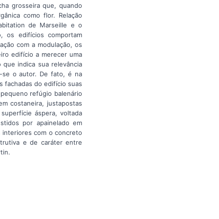
ocha grosseira que, quando
rgânica como flor. Relação
bitation de Marseille e o
, os edifícios comportam
ação com a modulação, os
iro edifício a merecer uma
 que indica sua relevância
-se o autor. De fato, é na
 fachadas do edifício suas
 pequeno refúgio balenário
em costaneira, justapostas
superfície áspera, voltada
estidos por apainelado em
 interiores com o concreto
rutiva e de caráter entre
tin.