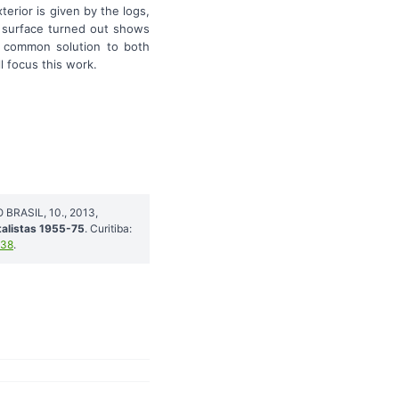
terior is given by the logs,
h surface turned out shows
e common solution to both
l focus this work.
 BRASIL, 10., 2013,
talistas 1955-75
. Curitiba:
338
.