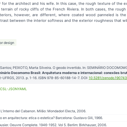
 for the architect and his wife. In this case, the rough texture of the ex
terrain of rocky cliffs of the French Riviera. In both cases, the roug
nteriors, however, are different, where coated wood panneled is th
ntrast between the interior softness and the exterior roughness that wil
ior design
 Santos; PEIXOTO, Marta Silveira. O geodo invertido. In: SEMINÁRIO DOCOMOMO
inário Docomomo Brasil: Arquitetura moderna e internacional: conexões bru
-UFRGS, 2013. p. 1-16. ISBN 978-85-60188-14-7. DOI:
10.5281/zenodo.19074
CSL-JSON
YAML
: L’interno del Cabanon. Milão: Mondadori Electa, 2006.
en arquitectura: etica o estetica? Barcelona: Gustavo Gili, 1966.
busier. Oeuvre Complete. 1946-1952. Vol 5. Berlim: Birkhauser, 2006.