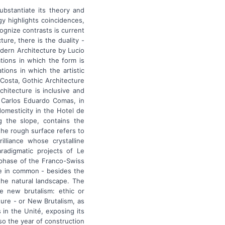
ubstantiate its theory and
gy highlights coincidences,
cognize contrasts is current
ture, there is the duality -
dern Architecture by Lucio
ations in which the form is
tions in which the artistic
 Costa, Gothic Architecture
chitecture is inclusive and
y Carlos Eduardo Comas, in
omesticity in the Hotel de
 the slope, contains the
the rough surface refers to
lliance whose crystalline
aradigmatic projects of Le
e phase of the Franco-Swiss
ve in common - besides the
the natural landscape. The
he new brutalism: ethic or
ture - or New Brutalism, as
 in the Unité, exposing its
so the year of construction