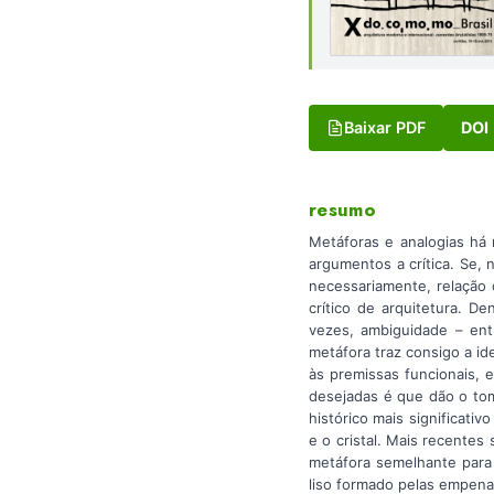
Baixar PDF
DOI
resumo
Metáforas e analogias há 
argumentos a crítica. Se, 
necessariamente, relação 
crítico de arquitetura. D
vezes, ambiguidade – entr
metáfora traz consigo a id
às premissas funcionais, 
desejadas é que dão o tom 
histórico mais significativo
e o cristal. Mais recente
metáfora semelhante para 
liso formado pelas empena