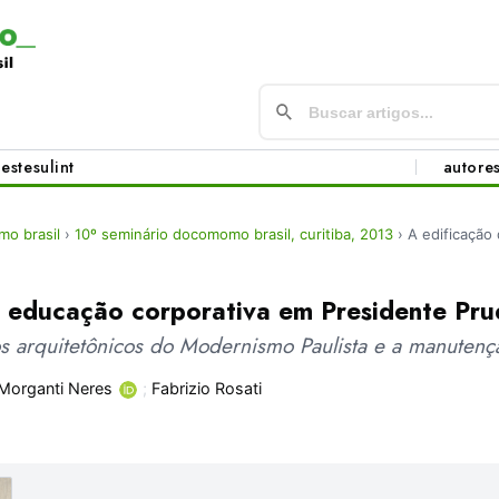
este
sul
int
autore
o brasil
›
10º seminário docomomo brasil, curitiba, 2013
›
A edificação
e educação corporativa em Presidente Pr
jos arquitetônicos do Modernismo Paulista e a manutenç
Morganti Neres
;
Fabrizio Rosati