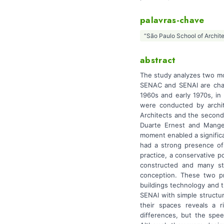
palavras-chave
“São Paulo School of Archit
abstract
The study analyzes two mo
SENAC and SENAI are chara
1960s and early 1970s, in
were conducted by archite
Architects and the second
Duarte Ernest and Mange.
moment enabled a signific
had a strong presence of 
practice, a conservative p
constructed and many stil
conception. These two pro
buildings technology and th
SENAI with simple structur
their spaces reveals a r
differences, but the spee