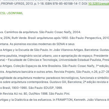
l; PROPAR-UFRGS, 2013. p. 1-18. ISBN 978-85-60188-14-7. DOI:
10.5281/zenod
CSL-JSON
YAML
va. Caminhos da arquitetura. São Paulo: Cosac Naify, 2004.
; ZEIN, Ruth Verde. Brasil: arquiteturas após 1950. São Paulo: Perspectiva, 201
ntana. As pioneiras escolas modernas do SENAI e seus
rtigas y la Escuela de São Paulo. In: João Vilanova Artigas. Barcelona: Gustavo
erna paulista, imaginário social urbano, uso e apropriação do espaço. Presidente
a) – Faculdade de Ciências e Tecnologia, Universidade Estadual Paulista, Pres
Artigas. Coleção Espaços da Arte Brasileira. São Paulo: Cosac Naify, 1ª edição
a. Arquitetura bancária e outras artes. Revista Projeto, São Paulo, n.26, p.27-28
ilidade da arquitetura moderna: paradoxos tecnológicos, funcionais e simbólicos
 sobre arquitetura contemporânea. Gustavo Gili, Barcelona; 2ª edição revista e
o Brasil, 1900-1990. São Paulo: EDUSP, 1999.
n Revista AU no. 80, Out/Nov 1998. São Paulo: Pini.
rtigas y la Dialéctica de los esfuerzos. in FRAMPTON, Kenneth. João Vilanova A