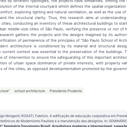
ed by different typologies, the projects have similarities. Among th
olution of the internal courtyard which defines the spatial organization
comfort, exploring lighting and natural ventilation, as well as the use o
 and the structural clarity. Thus, this research aims at understandin
r cities, conducting an inventory of these architectural buildings to star
ban middle-size cities of São Paulo, verifying the presence or not of hi
 research gathers the projects and the designs imagined by its author
erification of permanence of the principles of “São Paulo School of Arch
rn architecture is conditioned by its material and structural design
e current context was essential to the preservation of the buildings. 
e of intervention to ensure the safeguarding of this important architec
tion of urban space dominance of private interests, with property v
lues of the cities, as opposed developmentalism promoted by the govern
ecture”
school architecture
Presidente Prudente
igo Morganti; ROSATI, Fabrizio. A edificação de educação corporativa em Presid
quitetônicos do Modernismo Paulista e a manutenção dos desígnios. In: SEMIN
0º Seminário Docomomo Brasil: Arquitetura moderna e internacional: conexõ