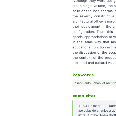
Although they were design
are: a single volume, the s
solutions to local thermal 
the severity constructive
architectural off-axis majo
their deployment in the ur
configuration. Thus, this
spacial appropriations to v
in the same way that mode
educational function in th
the discussion of the scop
the context of the produc
historical and cultural va
keywords
“São Paulo School of Archit
como citar
HIRAO, Hélio; NERES, Rodr
tipologias de arranjos ar
2013, Curitiba.
Anais do 1