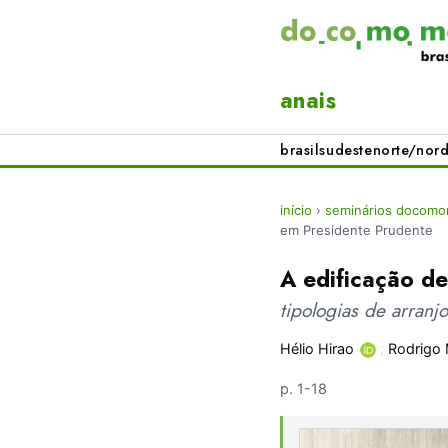
anais
brasil
sudeste
norte/nord
início
›
seminários docomom
em Presidente Prudente
A edificação d
tipologias de arran
Hélio Hirao
;
Rodrigo 
p. 1-18