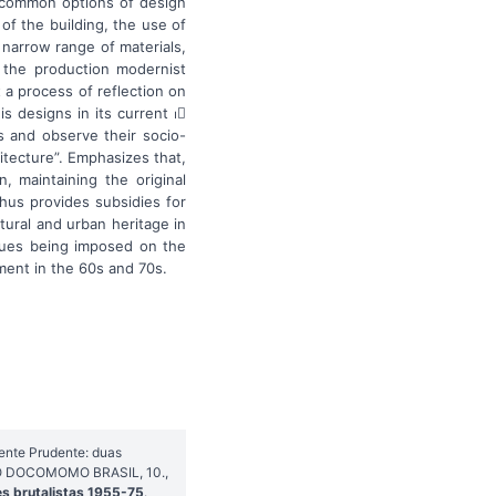
e common options of design
 of the building, the use of
f narrow range of materials,
g the production modernist
t a process of reflection on
s designs in its current ⏐
s and observe their socio-
itecture”. Emphasizes that,
, maintaining the original
Thus provides subsidies for
tural and urban heritage in
alues being imposed on the
ment in the 60s and 70s.
ente Prudente: duas
ÁRIO DOCOMOMO BRASIL, 10.,
es brutalistas 1955-75
.