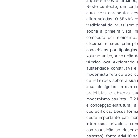
arquitetônicos e urbanos
Neste contexto, um conju
atual sem apresentar de
diferenciadas. O SENAC co
tradicional do brutalismo 
sóbria a primeira vista,
composto por elementos 
discurso e seus princípi
concebidas por tipologia
volume único, a solução d
térmico local explorando 
austeridade construtiva e
modernista fora do eixo d
de reflexões sobre a sua 
seus desígnios na sua co
projetistas e observa su
modernismo paulista. ⏐ 2
e concepção estrutural, a
dos edifícios. Dessa form
deste importante patrimô
interesses privados, com
contraposição ao desenv
palavras), fonte Arial 10 