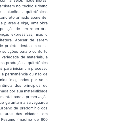
 com anseios modernistas.
ersistem no tecido urbano
 soluções arquitetônicas
 concreto armado aparente,
de pilares e viga, uma obra
mposição de um repertório
enças expressivas, mas o
uitetura. Apesar de serem
de projeto destacam-se: o
e soluções para o conforto
 variedade de materiais, a
uma produção arquitetônica
s para iniciar um processo
do a permanência ou não de
gnios imaginados por seus
anência dos princípios do
nada por sua materialidade
amental para a preservação
que garantam a salvaguarda
 urbano de predomínio dos
ulturais das cidades, em
0. Resumo (máximo de 600