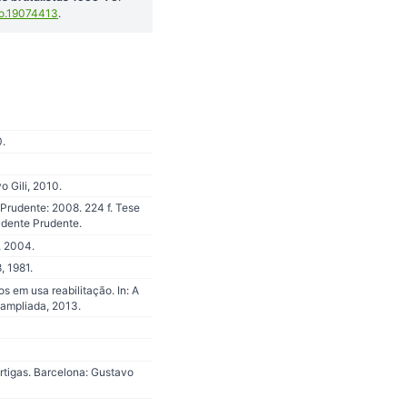
o.19074413
.
0.
 Gili, 2010.
 Prudente: 2008. 224 f. Tese
idente Prudente.
, 2004.
, 1981.
 em usa reabilitação. In: A
 ampliada, 2013.
rtigas. Barcelona: Gustavo