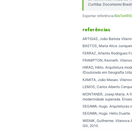
Curitiba: Docomomo Brasi
Exportar referência:
BibTeX
RIS
referências
ARTIGAS, João Batista Vilano
BASTOS, Maria Alice Junqueira
FERRAZ, Artemis Rodrigues Fo
FRAMPTON, Kenneth. Vilanova A
HIRAO, Hélio. Arquitetura mod
(Doutorado em Geografia Urban
KAMITA, João Masao. Vilanova 
LEMOS, Carlos Alberto Cerqueir
MONTANER, Josep Maria. A frag
modernidade superada. Ensaios
SEGAWA, Hugo. Arquiteturas n
SEGAWA, Hugo. Hélio Duarte. I
WISNIK, Guilherme. Vilanova A
Gili, 2010.