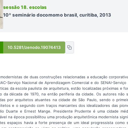
sessão 18. escolas
10º seminário docomomo brasil, curitiba, 2013
10.5281/zenodo.19074413
 modernistas de duas construções relacionadas a educação corporati
NAC-Serviço Nacional de Aprendizagem Comercial e do SENAI-Serviço
ísticas da escola paulista de arquitetura, estão localizadas próximas e 
o da década de 1970, na então periferia da cidade. Os autores não 
das por arquitetos atuantes na cidade de São Paulo, sendo o primei
quitetos e o segundo com traços marcantes dos idealizadores das pio
lio Duarte e Ernest Mange. Presidente Prudente é uma cidade médi
el na época possibilitou uma produção arquitetônica modernista signif
tes espaços havia a forte presença de um ideal progressista como 