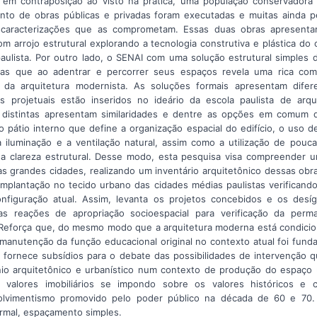
, em contraposição ao visto na prática, uma população conservadora
nto de obras públicas e privadas foram executadas e muitas ainda p
scaracterizações que as comprometam. Essas duas obras apresentam
m arrojo estrutural explorando a tecnologia construtiva e plástica do
paulista. Por outro lado, o SENAI com uma solução estrutural simples 
 mas que ao adentrar e percorrer seus espaços revela uma rica co
da arquitetura modernista. As soluções formais apresentam difer
os projetuais estão inseridos no ideário da escola paulista de arq
s distintas apresentam similaridades e dentre as opções em comum 
o pátio interno que define a organização espacial do edifício, o uso d
a iluminação e a ventilação natural, assim como a utilização de pouca
 a clareza estrutural. Desse modo, esta pesquisa visa compreender 
as grandes cidades, realizando um inventário arquitetônico dessas obra
implantação no tecido urbano das cidades médias paulistas verifican
nfiguração atual. Assim, levanta os projetos concebidos e os desí
as reações de apropriação socioespacial para verificação da perm
 Reforça que, do mesmo modo que a arquitetura moderna está condicio
 manutenção da função educacional original no contexto atual foi fund
a fornece subsídios para o debate das possibilidades de intervenção 
nio arquitetônico e urbanístico num contexto de produção do espaço
 valores imobiliários se impondo sobre os valores históricos e c
olvimentismo promovido pelo poder público na década de 60 e 7
normal, espaçamento simples.