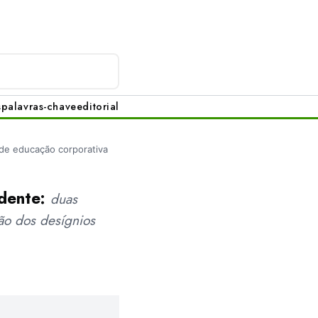
s
palavras-chave
editorial
 de educação corporativa
udente:
duas
ão dos desígnios