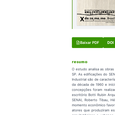
Baixar PDF
DOI
resumo
O estudo analisa as obras
SP. As edificações do SE
Industrial são de caracter
da década de 1960 e iníci
concepções foram realiza
escritório Botti Rubin Ar
SENAI, Roberto Tibau, Hé
momento econômico favoráv
atores que produziram es