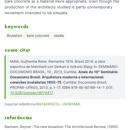
bare concrete as a material more appropriate, even though the
production of the architects studied is partly contemporary
movement intended to be emulate.
keywords
Brutalism
bare concrete
stadia
como citar
MAIA, Guilherme Rene. Alemanha 1974, Brasil 2014: a obra
esportiva de Meinhard von Gerkan e Volkwin Marg. In: SEMINÁRIO
DOCOMOMO BRASIL, 10., 2013, Curitiba.
Anais do 10º Seminário
Docomomo Brasil: Arquitetura moderna e internacional:
conexões brutalistas 1955-75
. Curitiba: Docomomo Brasil;
PROPAR-UFRGS, 2013. p. 1-17. ISBN 978-85-60188-14-7. DOI:
10.5281/zenodo.19074417
.
Exportar referência:
BibTeX
RIS
CSL-JSON
YAML
referências
Banham, Reyner .The new brutalism. The Architectural Review, (1955):