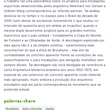
o trabalho faz uma panorâmica sobre os projetos para instalações
esportivas desenvolvidas pelos arquitetos Meinhard von Gerkan e
Volkwin Marg contemporâneos ao referido período. Tal análise
desloca-se no tempo e no espaço para o Brasil da década de
2000 (sem deixar de esclarecer brevemente o que mudou no
intervalo de quarenta anos em ambas as locações) quando a
mesma dupla desenvolve projetos para os grandes eventos
esportivos que o país sediará – notadamente a Copa do Mundo
de Futebol e as Olímpiadas de Verão. A abordagem explorada por
eles agora não é a da simples estética - característica mais
reconhecível do que a ética do Brutalismo - mas sim da
confiabilidade do concreto aparente frente as condições de uso,
especificamente o para instalações que abrigarão multidões nem
sempre dóceis. Tal abordagem não está desligada de reverência a
certa Arquitetura Moderna brasileira dos anos 1950-1970, em
especial ao uso extensivo do concreto aparente como material
mais apropriado, muito embora a produção dos arquitetos
estudados seja em parte contemporânea ao movimento que se
pretende emular.
palavras-chave
Brutalism
bare concrete
stadia