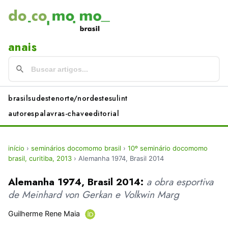
anais
brasil
sudeste
norte/nordeste
sul
int
autores
palavras-chave
editorial
início
›
seminários docomomo brasil
›
10º seminário docomomo
brasil, curitiba, 2013
›
Alemanha 1974, Brasil 2014
Alemanha 1974, Brasil 2014:
a obra esportiva
de Meinhard von Gerkan e Volkwin Marg
Guilherme Rene Maia