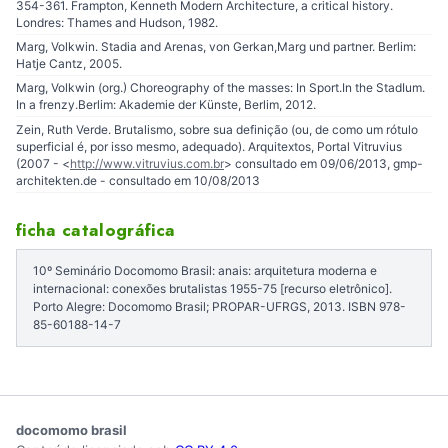
354-361. Frampton, Kenneth Modern Architecture, a critical history.
Londres: Thames and Hudson, 1982.
Marg, Volkwin. Stadia and Arenas, von Gerkan,Marg und partner. Berlim:
Hatje Cantz, 2005.
Marg, Volkwin (org.) Choreography of the masses: In Sport.In the StadIum.
In a frenzy.Berlim: Akademie der Künste, Berlim, 2012.
Zein, Ruth Verde. Brutalismo, sobre sua definição (ou, de como um rótulo
superficial é, por isso mesmo, adequado). Arquitextos, Portal Vitruvius
(2007 - <
http://www.vitruvius.com.br
> consultado em 09/06/2013, gmp-
architekten.de - consultado em 10/08/2013
ficha catalográfica
10º Seminário Docomomo Brasil: anais: arquitetura moderna e
internacional: conexões brutalistas 1955-75 [recurso eletrônico].
Porto Alegre: Docomomo Brasil; PROPAR-UFRGS, 2013. ISBN 978-
85-60188-14-7
docomomo brasil