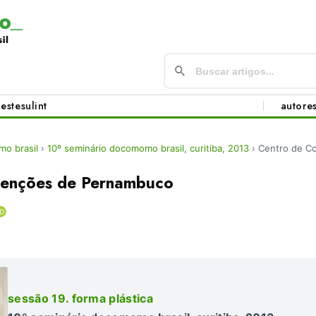
este
sul
int
autore
o brasil
›
10º seminário docomomo brasil, curitiba, 2013
›
Centro de C
venções de Pernambuco
sessão 19. forma plástica