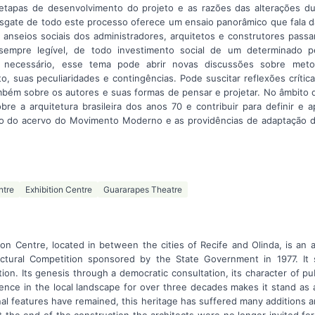
etapas de desenvolvimento do projeto e as razões das alterações d
esgate de todo este processo oferece um ensaio panorâmico que fala 
 anseios sociais dos administradores, arquitetos e construtores pas
mpre legível, de todo investimento social de um determinado pe
ro necessário, esse tema pode abrir novas discussões sobre met
o, suas peculiaridades e contingências. Pode suscitar reflexões crític
ambém sobre os autores e suas formas de pensar e projetar. No âmbi
e a arquitetura brasileira dos anos 70 e contribuir para definir e ap
o do acervo do Movimento Moderno e as providências de adaptação 
ntre
Exhibition Centre
Guararapes Theatre
 Centre, located in between the cities of Recife and Olinda, is an ar
ctural Competition sponsored by the State Government in 1977. It sti
tion. Its genesis through a democratic consultation, its character of pu
ence in the local landscape for over three decades makes it stand as 
nal features have remained, this heritage has suffered many additions 
t the end of the construction the architects were no longer invited fo