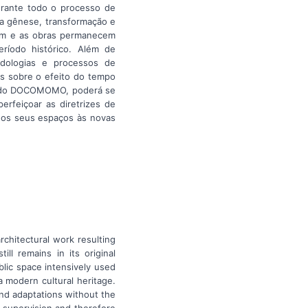
urante todo o processo de
da gênese, transformação e
sam e as obras permanecem
ríodo histórico. Além de
odologias e processos de
as sobre o efeito do tempo
to do DOCOMOMO, poderá se
erfeiçoar as diretrizes de
dos seus espaços às novas
chitectural work resulting
ll remains in its original
blic space intensively used
a modern cultural heritage.
and adaptations without the
r supervision and therefore