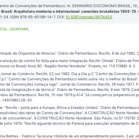
Centro de Convenções de Pernambuco. In: SEMINÁRIO DOCOMOMO BRASIL, 10., 
rasil: Arquitetura moderna e internacional: conexões brutalistas 1955-75
.
1-24. ISBN 978-85-60188-14-7. DOI:
10.5281/zenodo.19074453
.
CSL-JSON
YAML
minado da Orquestra de Moscou”. Diário de Pernambuco. Recife, 8 de out 1982. O
calização do centro foi feita para maior integração Recife-Olinda”. Diário de Pe
eturas no Brasil/ Anos 80 : Região Norte/ Nordeste”. Projeto, no. 114 (1988): A-2
. Jornal do Comércio. Recife, 02 out 1982. Dia a Dia p.2 “Centro de Convenções
.p.1 “Centro de Convenções de Pernambuco eleito outra vez o melhor do Brasil”
ntro de Convenções começa logo”. Jornal do Commercio. Recife, 26 maio 1977. P
sta da imaginação e da técnica”. Diário de Pernambuco. Recife, 9 mar 1979. Cad
 Diário de Pernambuco. Recife, 10 mar 1979 p.A14 “Já começam os preparativos pa
 146(1980):28-30.
de. “Recife – porta para a Europa, África e Estados Unidos”. Diário de Pernambuc
 (resolvidos) das obras do Centro de Convenções”. A CONSTRUÇÃO Norte Nordeste
 de concorrência”. A CONSTRUÇÃO Norte-Nordeste. São Paulo, no.57 (1978): 21
 de julho 1976. “Recife aguarda técnico do Paraná para executar anteprojeto de 
ina Beltrao - Fabrica Tacaruna: Historia de um empreendimento pioneiro. 2.ed. s/