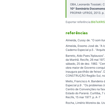
OBA, Leonardo Tossiaki. 
10º Seminário Docomomo B
PROPAR-UFRGS, 2013. p. 
Exportar referência:
BibTeX
RIS
referências
Almeida, Cussy de. “O som ilu
Almeida, Erasmo José de. “A lo
Caderno Especial p.5 . “Arquit
Barreto, Aldo Paes.”Aplausos”
da Manhã. Recife, 26 mai 1977
sábado, 25 de dez. 1982. “Ce
obra maior de Governo conqui
inaugura pavilhão de feiras”.
CONSTRUÇÃO Região Sul, no.
Mello, Francisco A. Bandeira 
Especial p.9 . “Os problemas
Centro de Convenções na fase
Estado do Paraná. Curitiba, 7
Recife, 15 mar 1977. p. A-7
Rocha, Limério Moreira da. Us