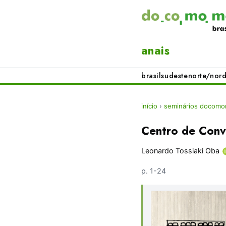
anais
brasil
sudeste
norte/nord
início
›
seminários docomom
Centro de Con
Leonardo Tossiaki Oba
p. 1-24