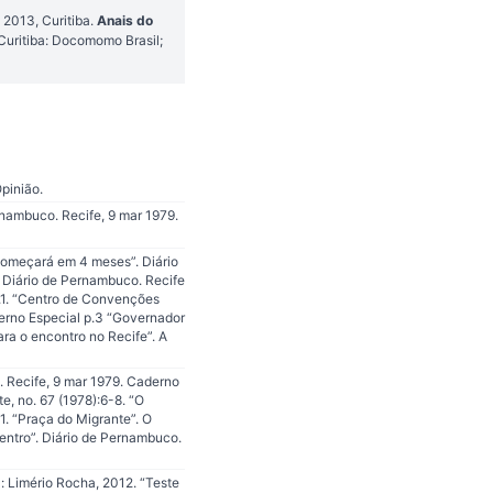
2013, Curitiba.
Anais do
 Curitiba: Docomomo Brasil;
pinião.
rnambuco. Recife, 9 mar 1979.
 começará em 4 meses”. Diário
. Diário de Pernambuco. Recife
.1. “Centro de Convenções
erno Especial p.3 “Governador
ra o encontro no Recife”. A
o. Recife, 9 mar 1979. Caderno
, no. 67 (1978):6-8. “O
. “Praça do Migrante”. O
Centro”. Diário de Pernambuco.
l: Limério Rocha, 2012. “Teste