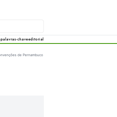
s
palavras-chave
editorial
onvenções de Pernambuco