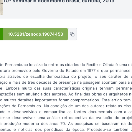
10º seminário docomomo brasil, curitiba, 2013
10.5281/zenodo.19074453
 Pernambuco localizado entre as cidades do Recife e Olinda é uma o
itetura promovido pelo Governo do Estado em 1977 e que permanece
bra através de escolha democrática do projeto, o seu caráter de 
ação e mais de três décadas de presença na paisagem apontam para a 
te. Embora muito das suas características originais tenham perman
ptações sem anuência dos autores. Ao final das obras os arquitetos n
sso muitos detalhes importantes foram comprometidos. Este artigo te
ções de Pernambuco. Na condição de um dos autores relata as circ
izado e desenvolvido e compartilha as fontes documentais com a a
de-se desenvolver uma análise retrospectiva da evolução do proj
 da produção moderna dos anos 70. As pesquisas se basearam na d
mentos e notícias dos periódicos da época. Procedeu-se também à