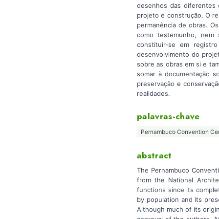
desenhos das diferentes 
projeto e construção. O r
permanência de obras. Os
como testemunho, nem se
constituir-se em regist
desenvolvimento do projet
sobre as obras em si e t
somar à documentação sobr
preservação e conservaçã
realidades.
palavras-chave
Pernambuco Convention Ce
abstract
The Pernambuco Convention
from the National Archite
functions since its comple
by population and its pres
Although much of its origi
approval of the authors. A