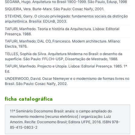
SEGAWA, Hugo. Arquitetura no Brasil 1900-1999. São Paulo, Edusp, 1998
SIQUEIRA, Vera. Burle-Marx. São Paulo: Cosac Naify, 2001.
STEVENS, Garry. O círculo privilegiado: fundamentos sociais da distinção
arquitetônica. Brasília: EDUnB, 2003.
TAFURI, Manfredo. Teoria e história da Arquitectura. Lisboa: Editorial
Presença. 1988.
TAFURI, Manfredo; DAL CO, Francesco. Modern architecture. Milano:
Electra, 1976.
TELLES, Sophia da Silva. Arquitetura Moderna no Brasil: o desenho da
superfície. São Paulo: FFLCH-USP, Dissertação de Mestrado, 1988.
TAFURI, Manfredo. Projecto e Utopia. Lisboa: Editorial Presença. 1985. 1ª
Ed.
UNDERWOOD, David. Oscar Niemeyer e o modernismo de formas livres no
Brasil. São Paulo: Cosac Naify, 2002.
ficha catalográfica
11º Seminário Docomomo Brasil: anais: o campo ampliado do
movimento moderno [recurso eletrônico] / organização: Luiz
Amorim. Recife: Docomomo Brasil; Editora UFPE, 2016. ISBN 978-
85-415-0803-2