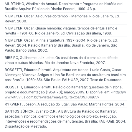
MURTINHO, Wladimir do Amaral. Depoimento – Programa de história oral.
Brasília: Arquivo Público do Distrito Federal, 1990. 43 p.
NIEMEYER, Oscar. As curvas do tempo – Memórias. Rio de Janeiro, Ed.
Revan, 2000.
NIEMEYER, Oscar. Quase memória: viagens, tempos de entusiasmo e
revolta – 1961-66. Rio de Janeiro: Ed. Civilização Brasileira, 1968.
NIEMEYER, Oscar. Minha arquitetura: 1937-2004. Rio de Janeiro, Ed.
Revan, 2004. Palácio Itamaraty Brasília: Brasília, Rio de Janeiro. São
Paulo: Banco Safra, 2002.
RIBEIRO, Guilherme Luiz Leite. Os bastidores da diplomacia: o bife de
zinco e outras histórias. Rio de Janeiro: Nova Fronteira, 2007.
ROSSETTI, Eduardo Pierrotti. Arquitetura em transe. Lucio Costa, Oscar
Niemeyer, Vilanova Artigas e Lina Bo Bardi: nexos da arquitetura brasileira
pós-Brasília (1960-85). São Paulo: FAU-USP, 2007. Tese de Doutorado.
ROSSETTI, Eduardo Pierrotti. Palácio do Itamaraty: questões de história,
projeto e documentação (1959-70); março/2009. Disponível em: <
http://w
ww.vitruvius.com.br/revistas/read/arquitextos/09.106/65
>
RYKWERT, Joseph. A sedução do lugar. São Paulo: Martins Fontes, 2004.
SANTOS JÚNIOR, Evaristo C.R.. A Estrutura do Palácio do Itamaraty:
aspectos históricos, científicos e tecnológicos de projeto, execução,
intervenções e recomendações de manutenção. Brasília: FAU-UnB, 2004.
Dissertação de Mestrado.