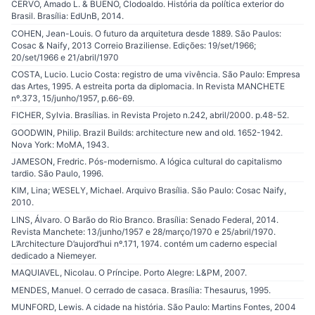
CERVO, Amado L. & BUENO, Clodoaldo. História da política exterior do
Brasil. Brasília: EdUnB, 2014.
COHEN, Jean-Louis. O futuro da arquitetura desde 1889. São Paulos:
Cosac & Naify, 2013 Correio Braziliense. Edições: 19/set/1966;
20/set/1966 e 21/abril/1970
COSTA, Lucio. Lucio Costa: registro de uma vivência. São Paulo: Empresa
das Artes, 1995. A estreita porta da diplomacia. In Revista MANCHETE
nº.373, 15/junho/1957, p.66-69.
FICHER, Sylvia. Brasílias. in Revista Projeto n.242, abril/2000. p.48-52.
GOODWIN, Philip. Brazil Builds: architecture new and old. 1652-1942.
Nova York: MoMA, 1943.
JAMESON, Fredric. Pós-modernismo. A lógica cultural do capitalismo
tardio. São Paulo, 1996.
KIM, Lina; WESELY, Michael. Arquivo Brasília. São Paulo: Cosac Naify,
2010.
LINS, Álvaro. O Barão do Rio Branco. Brasília: Senado Federal, 2014.
Revista Manchete: 13/junho/1957 e 28/março/1970 e 25/abril/1970.
L’Architecture D’aujord’hui nº.171, 1974. contém um caderno especial
dedicado a Niemeyer.
MAQUIAVEL, Nicolau. O Príncipe. Porto Alegre: L&PM, 2007.
MENDES, Manuel. O cerrado de casaca. Brasília: Thesaurus, 1995.
MUNFORD, Lewis. A cidade na história. São Paulo: Martins Fontes, 2004