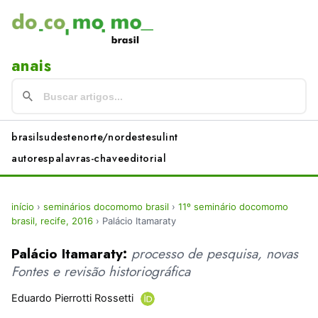
anais
brasil
sudeste
norte/nordeste
sul
int
autores
palavras-chave
editorial
início
›
seminários docomomo brasil
›
11º seminário docomomo
brasil, recife, 2016
›
Palácio Itamaraty
Palácio Itamaraty:
processo de pesquisa, novas
Fontes e revisão historiográfica
Eduardo Pierrotti Rossetti