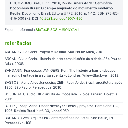
DOCOMOMO BRASIL, 11., 2016, Recife.
Anais do 11º Seminário
Docomomo Brasil: O campo ampliado do movimento moderno
.
Recife: Docomomo Brasil; Editora UFPE, 2016. p. 1-12. ISBN 978-85-
415-0803-2. DOI:
10.5281/zenodo.19074490
.
Exportar referência:
BibTeX
RIS
CSL-JSON
YAML
referências
ARGAN, Giulio Carlo. Projeto e Destino. São Paulo: Ática, 2001.
ARGAN, Giulio Carlo. História da arte como história da cidade. São Paulo:
Ática, 2005.
BANDARIN, Francesco; VAN OERS, Ron. The historic urban landscape:
managing heritage in an urban century. Londres: Wiley-Blackwell, 2012.
BASTOS, Maria Alice Junqueira; ZEIN, Ruth Verde. Brasil: arquitetura após
1950. São Paulo: Perspectiva, 2010.
BOJUNGA, Cláudio. JK o artista do impossível. Rio de Janeiro: Objetiva,
2001.
BOTEY, Josep Maria. Oscar Niemeyer. Obras y proyetos. Barcelona: GG,
1996. Revista Brasília nº. 30, junho/1959.
BRUAND, Yves. Arquitetura Contemporânea no Brasil. São Paulo, Ed.
Perspectiva, 1981.