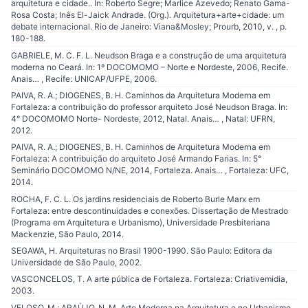
arquitetura e cidade.. In: Roberto Segre; Marlice Azevedo; Renato Gama-
Rosa Costa; Inês El-Jaick Andrade. (Org.). Arquitetura+arte+cidade: um
debate internacional. Rio de Janeiro: Viana&Mosley; Prourb, 2010, v. , p.
180-188.
GABRIELE, M. C. F. L. Neudson Braga e a construção de uma arquitetura
moderna no Ceará. In: 1º DOCOMOMO – Norte e Nordeste, 2006, Recife.
Anais… , Recife: UNICAP/UFPE, 2006.
PAIVA, R. A.; DIOGENES, B. H. Caminhos da Arquitetura Moderna em
Fortaleza: a contribuição do professor arquiteto José Neudson Braga. In:
4° DOCOMOMO Norte- Nordeste, 2012, Natal. Anais… , Natal: UFRN,
2012.
PAIVA, R. A.; DIOGENES, B. H. Caminhos de Arquitetura Moderna em
Fortaleza: A contribuição do arquiteto José Armando Farias. In: 5°
Seminário DOCOMOMO N/NE, 2014, Fortaleza. Anais… , Fortaleza: UFC,
2014.
ROCHA, F. C. L. Os jardins residenciais de Roberto Burle Marx em
Fortaleza: entre descontinuidades e conexões. Dissertação de Mestrado
(Programa em Arquitetura e Urbanismo), Universidade Presbiteriana
Mackenzie, São Paulo, 2014.
SEGAWA, H. Arquiteturas no Brasil 1900-1990. São Paulo: Editora da
Universidade de São Paulo, 2002.
VASCONCELOS, T. A arte pública de Fortaleza. Fortaleza: Criativemidia,
2003.
VELOSO, M.; ARAÙJO, N. M. Arte Moderna na Arquitetura e no Urbanismo