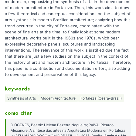
modernism, emphasizing the synthesis of arts in the development
of modern architecture in Fortaleza. Thus, this work aims to draw
a few theoretical and conceptual considerations on the subject of
arts synthesis in modern Brazilian architecture; analyzing how this
trend occurred in the city of Fortaleza, coordinated with the
scene of fine arts at the time, to finally look at some modern
architectural works built in the 1960s and 1970s, which bear
expressive decorative panels, sculptures and landscaping
interventions. The relevance of this work is justified due the fact
that there are just a few studies on the subject in the context of
the history of art and modern architecture in Fortaleza. Therefore,
this paper is a contribution and documentation effort, also adding
to development and preservation of this legacy.
keywords
Synthesis of Arts
Modern Architecture
Fortaleza (Ceará-Brazil)
como citar
DIÓGENES, Beatriz Helena Bezerra Nogueira; PAIVA, Ricardo
Alexandre. A síntese das artes na Arquitetura Moderna em Fortaleza.
In: SEMINÁRIO DOCOMOMO BRASIL, 11., 2016, Recife.
Anais do 11º