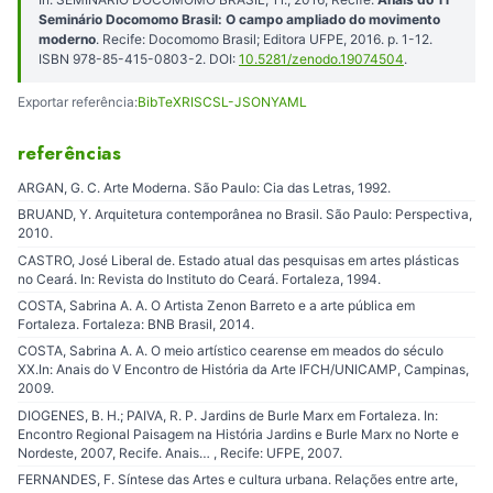
Seminário Docomomo Brasil: O campo ampliado do movimento
moderno
. Recife: Docomomo Brasil; Editora UFPE, 2016. p. 1-12.
ISBN 978-85-415-0803-2. DOI:
10.5281/zenodo.19074504
.
Exportar referência:
BibTeX
RIS
CSL-JSON
YAML
referências
ARGAN, G. C. Arte Moderna. São Paulo: Cia das Letras, 1992.
BRUAND, Y. Arquitetura contemporânea no Brasil. São Paulo: Perspectiva,
2010.
CASTRO, José Liberal de. Estado atual das pesquisas em artes plásticas
no Ceará. In: Revista do Instituto do Ceará. Fortaleza, 1994.
COSTA, Sabrina A. A. O Artista Zenon Barreto e a arte pública em
Fortaleza. Fortaleza: BNB Brasil, 2014.
COSTA, Sabrina A. A. O meio artístico cearense em meados do século
XX.In: Anais do V Encontro de História da Arte IFCH/UNICAMP, Campinas,
2009.
DIOGENES, B. H.; PAIVA, R. P. Jardins de Burle Marx em Fortaleza. In:
Encontro Regional Paisagem na História Jardins e Burle Marx no Norte e
Nordeste, 2007, Recife. Anais… , Recife: UFPE, 2007.
FERNANDES, F. Síntese das Artes e cultura urbana. Relações entre arte,