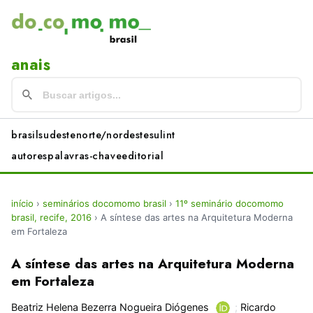
anais
brasil
sudeste
norte/nordeste
sul
int
autores
palavras-chave
editorial
início
›
seminários docomomo brasil
›
11º seminário docomomo
brasil, recife, 2016
›
A síntese das artes na Arquitetura Moderna
em Fortaleza
A síntese das artes na Arquitetura Moderna
em Fortaleza
Beatriz Helena Bezerra Nogueira Diógenes
;
Ricardo