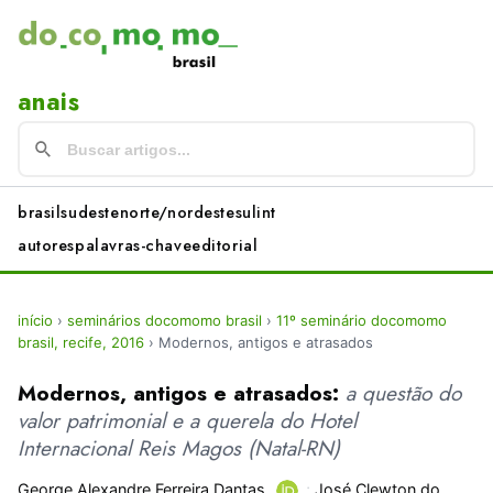
anais
brasil
sudeste
norte/nordeste
sul
int
autores
palavras-chave
editorial
início
›
seminários docomomo brasil
›
11º seminário docomomo
brasil, recife, 2016
›
Modernos, antigos e atrasados
Modernos, antigos e atrasados:
a questão do
valor patrimonial e a querela do Hotel
Internacional Reis Magos (Natal-RN)
George Alexandre Ferreira Dantas
;
José Clewton do