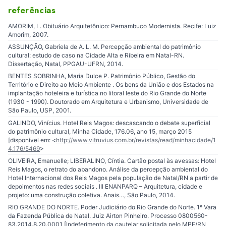
referências
AMORIM, L. Obituário Arquitetônico: Pernambuco Modernista. Recife: Luiz
Amorim, 2007.
ASSUNÇÃO, Gabriela de A. L. M. Percepção ambiental do patrimônio
cultural: estudo de caso na Cidade Alta e Ribeira em Natal-RN.
Dissertação, Natal, PPGAU-UFRN, 2014.
BENTES SOBRINHA, Maria Dulce P. Patrimônio Público, Gestão do
Território e Direito ao Meio Ambiente . Os bens da União e dos Estados na
implantação hoteleira e turística no litoral leste do Rio Grande do Norte
(1930 - 1990). Doutorado em Arquitetura e Urbanismo, Universidade de
São Paulo, USP, 2001.
GALINDO, Vinícius. Hotel Reis Magos: descascando o debate superficial
do patrimônio cultural, Minha Cidade, 176.06, ano 15, março 2015
[disponível em: <
http://www.vitruvius.com.br/revistas/read/minhacidade/1
4.176/5469
>
OLIVEIRA, Emanuelle; LIBERALINO, Cíntia. Cartão postal às avessas: Hotel
Reis Magos, o retrato do abandono. Análise da percepção ambiental do
Hotel Internacional dos Reis Magos pela população de Natal/RN a partir de
depoimentos nas redes sociais . III ENANPARQ – Arquitetura, cidade e
projeto: uma construção coletiva. Anais…, São Paulo, 2014.
RIO GRANDE DO NORTE. Poder Judiciário do Rio Grande do Norte. 1ª Vara
da Fazenda Pública de Natal. Juiz Airton Pinheiro. Processo 0800560-
83.2014.8.20.0001 [Indeferimento da cautelar solicitada pelo MPE/RN