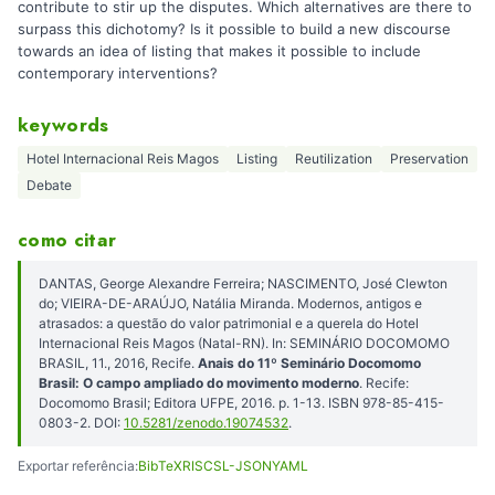
contribute to stir up the disputes. Which alternatives are there to
surpass this dichotomy? Is it possible to build a new discourse
towards an idea of listing that makes it possible to include
contemporary interventions?
keywords
Hotel Internacional Reis Magos
Listing
Reutilization
Preservation
Debate
como citar
DANTAS, George Alexandre Ferreira; NASCIMENTO, José Clewton
do; VIEIRA-DE-ARAÚJO, Natália Miranda. Modernos, antigos e
atrasados: a questão do valor patrimonial e a querela do Hotel
Internacional Reis Magos (Natal-RN). In: SEMINÁRIO DOCOMOMO
BRASIL, 11., 2016, Recife.
Anais do 11º Seminário Docomomo
Brasil: O campo ampliado do movimento moderno
. Recife:
Docomomo Brasil; Editora UFPE, 2016. p. 1-13. ISBN 978-85-415-
0803-2. DOI:
10.5281/zenodo.19074532
.
Exportar referência:
BibTeX
RIS
CSL-JSON
YAML