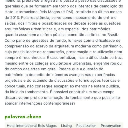
memória, presta-se a registrar o passo a passo das discussões e
querelas que se formaram em torno dos intentos de demolição do
Hotel Internacional Reis Magos (HIRM), retaliado no último meses
de 2013. Pela resistência, serve como mapeamento de entre e
saídas, dos limites e possibilidades de debate sobre as questões
arquitetônicas urbanísticas e, em especial, dos patrimônios
quando assumem a esfera pública, como tão acrônico no Brasil.
Como pano de questões de fundo, luma-se com a dificuldade de
compreensão do acervo da arquitetura moderna como patrimônio,
cuja possibilidade de restauração, preservação e reutilização nem
sempre é reconhecida. É caso enfatizar, mas a dificuldade se traz,
mesmo entre os colegas arquitetos e urbanistas, engenheiros ou
do campo das artes em geral. Parece que a questão do
patrimônio, a despeito de inúmeros avanços nas experiências
projetuais e do acúmulo de discussões e formulações teóricas e
conceituais, não consegue escapar, ao menos na esfera pública,
da ideia do tombamento. É possível construir um novo campo
discursivo em prol de uma noção de tombamento que possibilite
abarcar intervenções contemporâneas?
palavras-chave
Hotel Internacional Reis Magos
Listing
Reutilization
Preservation