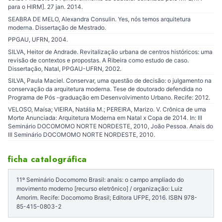
para o HIRM]. 27 jan. 2014.
SEABRA DE MELO, Alexandra Consulin. Yes, nós temos arquitetura
moderna. Dissertação de Mestrado.
PPGAU, UFRN, 2004.
SILVA, Heitor de Andrade. Revitalização urbana de centros históricos: uma
revisão de contextos e propostas. A Ribeira como estudo de caso.
Dissertação, Natal, PPGAU-UFRN, 2002.
SILVA, Paula Maciel. Conservar, uma questão de decisão: o julgamento na
conservação da arquitetura moderna. Tese de doutorado defendida no
Programa de Pós -graduação em Desenvolvimento Urbano. Recife: 2012.
VELOSO, Maísa; VIEIRA, Natália M.; PEREIRA, Marizo. V. Crônica de uma
Morte Anunciada: Arquitetura Moderna em Natal x Copa de 2014. In: III
Seminário DOCOMOMO NORTE NORDESTE, 2010, João Pessoa. Anais do
III Seminário DOCOMOMO NORTE NORDESTE, 2010.
ficha catalográfica
11º Seminário Docomomo Brasil: anais: o campo ampliado do
movimento moderno [recurso eletrônico] / organização: Luiz
Amorim. Recife: Docomomo Brasil; Editora UFPE, 2016. ISBN 978-
85-415-0803-2