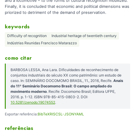
and a locomotive – to the forms of cultural recognition mobilized.
Finally, it is concluded that economic and political dimensions was
priorized to detriment of the demand of preservation.
keywords
Difficulty of recognition
Industrial heritage of twentieth century
Indústrias Reunidas Francisco Matarazzo
como citar
BARBOSA LESSA, Ana Lara. Dificuldades de reconhecimento de
conjuntos industriais do século XX como patrimônio: um estudo de
caso. In: SEMINÁRIO DOCOMOMO BRASIL, 11., 2016, Recife.
Anais
do 11º Seminário Docomomo Brasil: O campo ampliado do
movimento moderno
. Recife: Docomomo Brasil; Editora UFPE,
2016. p. 1-12. ISBN 978-85-415-0803-2. DOI:
10.5281/zenodo.19074552
.
Exportar referência:
BibTeX
RIS
CSL-JSON
YAML
referências