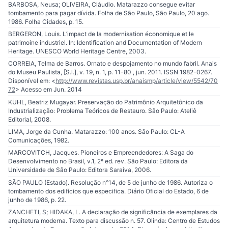
BARBOSA, Neusa; OLIVEIRA, Cláudio. Matarazzo consegue evitar
tombamento para pagar dívida. Folha de São Paulo, São Paulo, 20 ago.
1986. Folha Cidades, p. 15.
BERGERON, Louis. L’impact de la modernisation économique et le
patrimoine industriel. In: Identification and Documentation of Modern
Heritage. UNESCO World Heritage Centre, 2003.
CORREIA, Telma de Barros. Ornato e despojamento no mundo fabril. Anais
do Museu Paulista, [S.l.], v. 19, n. 1, p. 11-80 , jun. 2011. ISSN 1982-0267.
Disponível em: <
http://www.revistas.usp.br/anaismp/article/view/5542/70
72
> Acesso em Jun. 2014
KÜHL, Beatriz Mugayar. Preservação do Patrimônio Arquitetônico da
Industrialização: Problema Teóricos de Restauro. São Paulo: Ateliê
Editorial, 2008.
LIMA, Jorge da Cunha. Matarazzo: 100 anos. São Paulo: CL-A
Comunicações, 1982.
MARCOVITCH, Jacques. Pioneiros e Empreendedores: A Saga do
Desenvolvimento no Brasil, v.1, 2ª ed. rev. São Paulo: Editora da
Universidade de São Paulo: Editora Saraiva, 2006.
SÃO PAULO (Estado). Resolução n°14, de 5 de junho de 1986. Autoriza o
tombamento dos edifícios que especifica. Diário Oficial do Estado, 6 de
junho de 1986, p. 22.
ZANCHETI, S; HIDAKA, L. A declaração de significância de exemplares da
arquitetura moderna. Texto para discussão n. 57. Olinda: Centro de Estudos