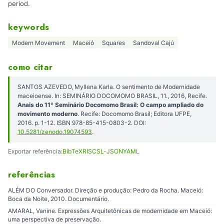
period.
keywords
Modern Movement
Maceió
Squares
Sandoval Cajú
como citar
SANTOS AZEVEDO, Myllena Karla. O sentimento de Modernidade
maceioense. In: SEMINÁRIO DOCOMOMO BRASIL, 11., 2016, Recife.
Anais do 11º Seminário Docomomo Brasil: O campo ampliado do
movimento moderno
. Recife: Docomomo Brasil; Editora UFPE,
2016. p. 1-12. ISBN 978-85-415-0803-2. DOI:
10.5281/zenodo.19074593
.
Exportar referência:
BibTeX
RIS
CSL-JSON
YAML
referências
ALÉM DO Conversador. Direção e produção: Pedro da Rocha. Maceió:
Boca da Noite, 2010. Documentário.
AMARAL, Vanine. Expressões Arquitetônicas de modernidade em Maceió:
uma perspectiva de preservação.