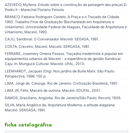
AZEVEDO, Myllena. Estudo sobre a construção da paisagem das praças D.
Pedro II – Marechal Floriano Peixoto
BRANCO, Fabiana Rodrigues Castelo. A Praça e o Traçado da Cidade.
1993. Trabalho Final de Graduação (Bacharelado em Arquitetura e
Urbanismo). Universidade Federal de Alagoas, Faculdade de Arquitetura e
Urbanismo, Maceió, 1993.
CAJU, Sandoval. O Conversador. Maceió: SEGASA, 1991.
COSTA, Craveiro. Maceió. Maceió: SERGASA, 1981.
FERRARE, Josemary Omena Passos. Traçados modernista e popular em
equipamentos urbanos de Maceió - a experiência da gestão Sandoval
Caju. In: Munguzá Cultural. Maceió: UFAL, 2013.
LEENHARDT, Jacques (Org). Nos jardins de Burle Marx. São Paulo:
Perspectiva, 1996. 150 p.
LIMA, Jorge de. Calunga. Rio de Janeiro: Civilização Brasileira, 1997.
LIMA JR, Félix. Maceió de outrora. Maceió: EDUFAL, 2001.
RAMOS, Graciliano. Angústia. Rio de Janeiro/São Paulo: Record, 1936.
SILVA, Maria Angélica da. Arquitetura Moderna: a atitude alagoana.
Maceió: SERGASA, 1991.
ficha catalográfica