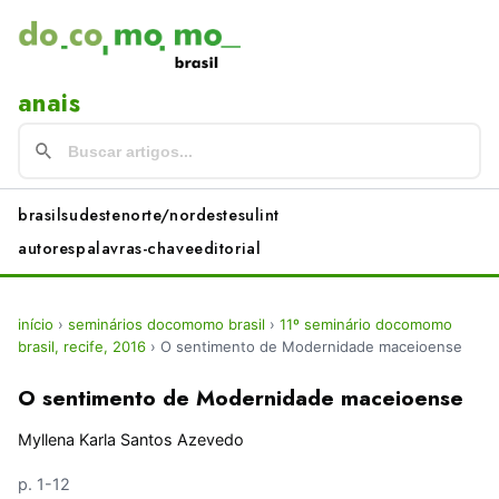
anais
brasil
sudeste
norte/nordeste
sul
int
autores
palavras-chave
editorial
início
›
seminários docomomo brasil
›
11º seminário docomomo
brasil, recife, 2016
›
O sentimento de Modernidade maceioense
O sentimento de Modernidade maceioense
Myllena Karla Santos Azevedo
p. 1-12