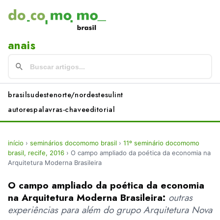
anais
brasil
sudeste
norte/nordeste
sul
int
autores
palavras-chave
editorial
início
›
seminários docomomo brasil
›
11º seminário docomomo
brasil, recife, 2016
›
O campo ampliado da poética da economia na
Arquitetura Moderna Brasileira
O campo ampliado da poética da economia
na Arquitetura Moderna Brasileira:
outras
experiências para além do grupo Arquitetura Nova