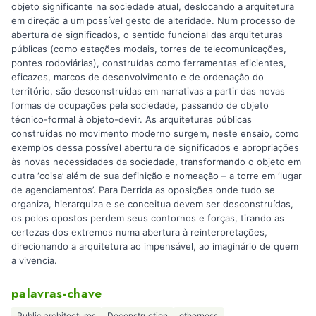
objeto significante na sociedade atual, deslocando a arquitetura
em direção a um possível gesto de alteridade. Num processo de
abertura de significados, o sentido funcional das arquiteturas
públicas (como estações modais, torres de telecomunicações,
pontes rodoviárias), construídas como ferramentas eficientes,
eficazes, marcos de desenvolvimento e de ordenação do
território, são desconstruídas em narrativas a partir das novas
formas de ocupações pela sociedade, passando de objeto
técnico-formal à objeto-devir. As arquiteturas públicas
construídas no movimento moderno surgem, neste ensaio, como
exemplos dessa possível abertura de significados e apropriações
às novas necessidades da sociedade, transformando o objeto em
outra ‘coisa’ além de sua definição e nomeação – a torre em ‘lugar
de agenciamentos’. Para Derrida as oposições onde tudo se
organiza, hierarquiza e se conceitua devem ser desconstruídas,
os polos opostos perdem seus contornos e forças, tirando as
certezas dos extremos numa abertura à reinterpretações,
direcionando a arquitetura ao impensável, ao imaginário de quem
a vivencia.
palavras-chave
Public architectures
Deconstruction
otherness