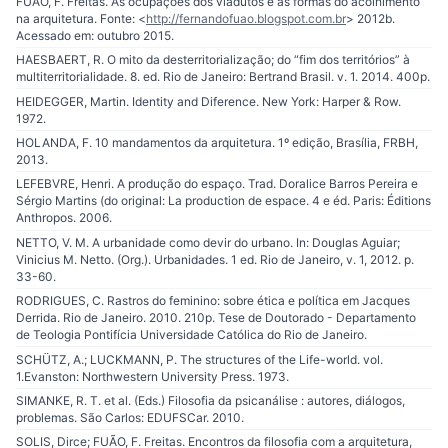
FUÃO, F. Freitas. As ocupações dos viadutos e as formas do acolhimento
na arquitetura. Fonte: <
http://fernandofuao.blogspot.com.br
> 2012b.
Acessado em: outubro 2015.
HAESBAERT, R. O mito da desterritorialização; do “fim dos territórios” à
multiterritorialidade. 8. ed. Rio de Janeiro: Bertrand Brasil. v. 1. 2014. 400p.
HEIDEGGER, Martin. Identity and Diference. New York: Harper & Row.
1972.
HOLANDA, F. 10 mandamentos da arquitetura. 1º edição, Brasília, FRBH,
2013.
LEFEBVRE, Henri. A produção do espaço. Trad. Doralice Barros Pereira e
Sérgio Martins (do original: La production de espace. 4 e éd. Paris: Éditions
Anthropos. 2006.
NETTO, V. M. A urbanidade como devir do urbano. In: Douglas Aguiar;
Vinicius M. Netto. (Org.). Urbanidades. 1 ed. Rio de Janeiro, v. 1, 2012. p.
33-60.
RODRIGUES, C. Rastros do feminino: sobre ética e política em Jacques
Derrida. Rio de Janeiro. 2010. 210p. Tese de Doutorado - Departamento
de Teologia Pontifícia Universidade Católica do Rio de Janeiro.
SCHÜTZ, A.; LUCKMANN, P. The structures of the Life-world. vol.
1.Evanston: Northwestern University Press. 1973.
SIMANKE, R. T. et al. (Eds.) Filosofia da psicanálise : autores, diálogos,
problemas. São Carlos: EDUFSCar. 2010.
SOLIS, Dirce; FUÃO, F. Freitas. Encontros da filosofia com a arquitetura,