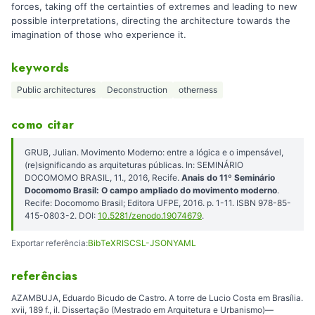
forces, taking off the certainties of extremes and leading to new
possible interpretations, directing the architecture towards the
imagination of those who experience it.
keywords
Public architectures
Deconstruction
otherness
como citar
GRUB, Julian. Movimento Moderno: entre a lógica e o impensável,
(re)significando as arquiteturas públicas. In: SEMINÁRIO
DOCOMOMO BRASIL, 11., 2016, Recife.
Anais do 11º Seminário
Docomomo Brasil: O campo ampliado do movimento moderno
.
Recife: Docomomo Brasil; Editora UFPE, 2016. p. 1-11. ISBN 978-85-
415-0803-2. DOI:
10.5281/zenodo.19074679
.
Exportar referência:
BibTeX
RIS
CSL-JSON
YAML
referências
AZAMBUJA, Eduardo Bicudo de Castro. A torre de Lucio Costa em Brasília.
xvii, 189 f., il. Dissertação (Mestrado em Arquitetura e Urbanismo)—