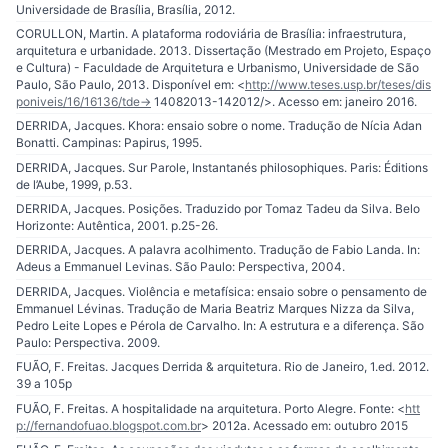
Universidade de Brasília, Brasília, 2012.
CORULLON, Martin. A plataforma rodoviária de Brasília: infraestrutura,
arquitetura e urbanidade. 2013. Dissertação (Mestrado em Projeto, Espaço
e Cultura) - Faculdade de Arquitetura e Urbanismo, Universidade de São
Paulo, São Paulo, 2013. Disponível em: <
http://www.teses.usp.br/teses/dis
poniveis/16/16136/tde-
> 14082013-142012/>. Acesso em: janeiro 2016.
DERRIDA, Jacques. Khora: ensaio sobre o nome. Tradução de Nícia Adan
Bonatti. Campinas: Papirus, 1995.
DERRIDA, Jacques. Sur Parole, Instantanés philosophiques. Paris: Éditions
de l’Aube, 1999, p.53.
DERRIDA, Jacques. Posições. Traduzido por Tomaz Tadeu da Silva. Belo
Horizonte: Autêntica, 2001. p.25-26.
DERRIDA, Jacques. A palavra acolhimento. Tradução de Fabio Landa. In:
Adeus a Emmanuel Levinas. São Paulo: Perspectiva, 2004.
DERRIDA, Jacques. Violência e metafísica: ensaio sobre o pensamento de
Emmanuel Lévinas. Tradução de Maria Beatriz Marques Nizza da Silva,
Pedro Leite Lopes e Pérola de Carvalho. In: A estrutura e a diferença. São
Paulo: Perspectiva. 2009.
FUÃO, F. Freitas. Jacques Derrida & arquitetura. Rio de Janeiro, 1.ed. 2012.
39 a 105p
FUÃO, F. Freitas. A hospitalidade na arquitetura. Porto Alegre. Fonte: <
htt
p://fernandofuao.blogspot.com.br
> 2012a. Acessado em: outubro 2015