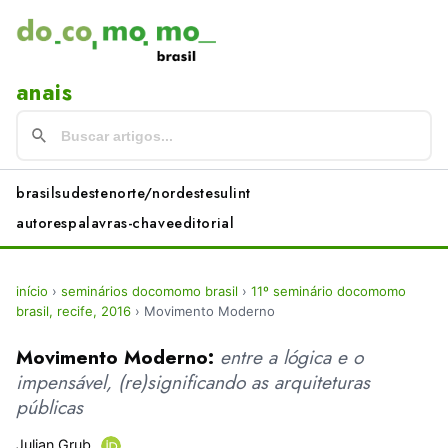
anais
brasil
sudeste
norte/nordeste
sul
int
autores
palavras-chave
editorial
início
›
seminários docomomo brasil
›
11º seminário docomomo
brasil, recife, 2016
›
Movimento Moderno
Movimento Moderno:
entre a lógica e o
impensável, (re)significando as arquiteturas
públicas
Julian Grub